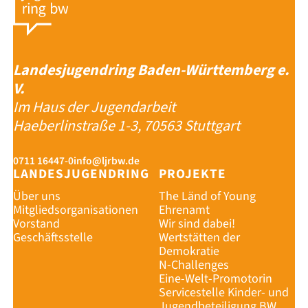
Landesjugendring Baden-Württemberg e.
V.
Im Haus der Jugendarbeit
Haeberlinstraße 1-3, 70563 Stuttgart
0711 16447-0
info@ljrbw.de
LANDESJUGENDRING
PROJEKTE
Über uns
The Länd of Young
SHOP
Mitgliedsorganisationen
Ehrenamt
Vorstand
Wir sind dabei!
IMPRESSU
Geschäftsstelle
Wertstätten der
DATENSCH
Demokratie
ERKLÄRUNG
N-Challenges
Eine-Welt-Promotorin
MENÜ SCHL
Servicestelle Kinder- und
Jugendbeteiligung BW