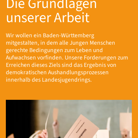
Die Grundlagen
unserer Arbeit
Wir wollen ein Baden-Württemberg
mitgestalten, in dem alle Jungen Menschen
gerechte Bedingungen zum Leben und
Aufwachsen vorfinden. Unsere Forderungen zum
Erreichen dieses Ziels sind das Ergebnis von
demokratischen Aushandlungsprozessen
innerhalb des Landesjugendrings.