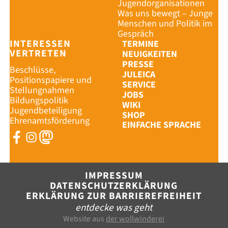
Jugendorganisationen
Was uns bewegt – Junge
Menschen und Politik im
Gespräch
INTERESSEN
TERMINE
VERTRETEN
NEUIGKEITEN
PRESSE
Beschlüsse,
JULEICA
Positionspapiere und
SERVICE
Stellungnahmen
JOBS
Bildungspolitik
WIKI
Jugendbeteiligung
SHOP
Ehrenamtsförderung
EINFACHE SPRACHE
SHOP
IMPRESSU
IMPRESSUM
DATENSCH
DATENSCHUTZERKLÄRUNG
ERKLÄRUNG ZUR BARRIEREFREIHEIT
ERKLÄRUNG
entdecke was geht
MENÜ SCHL
Website aus
der wollwinderei