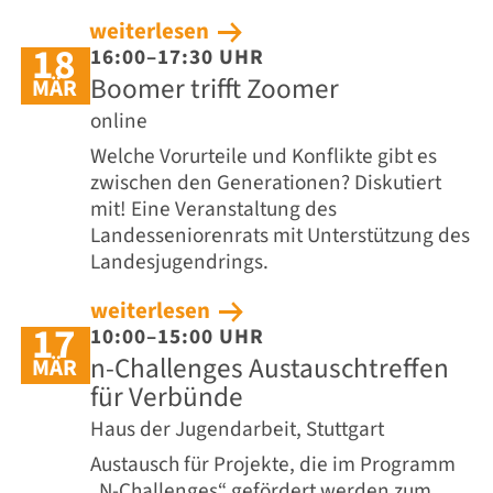
weiterlesen
18
16:00–17:30 UHR
Boomer trifft Zoomer
MÄR
online
Welche Vorurteile und Konflikte gibt es
zwischen den Generationen? Diskutiert
mit! Eine Veranstaltung des
Landesseniorenrats mit Unterstützung des
Landesjugendrings.
weiterlesen
17
10:00–15:00 UHR
n-Challenges Austauschtreffen
MÄR
für Verbünde
Haus der Jugendarbeit, Stuttgart
Austausch für Projekte, die im Programm
„N-Challenges“ gefördert werden zum