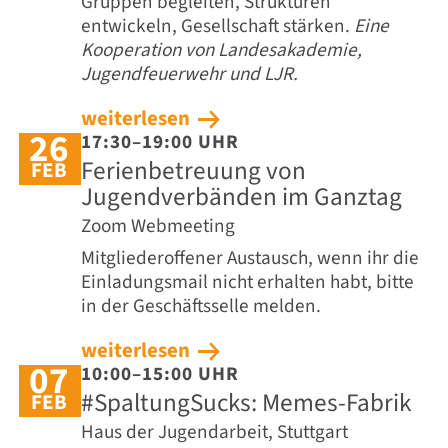
Gruppen begleiten, Strukturen
entwickeln, Gesellschaft stärken.
Eine
Kooperation von Landesakademie,
Jugendfeuerwehr und LJR.
weiterlesen
26
17:30–19:00 UHR
Ferienbetreuung von
FEB
Jugendverbänden im Ganztag
Zoom Webmeeting
Mitgliederoffener Austausch, wenn ihr die
Einladungsmail nicht erhalten habt, bitte
in der Geschäftsselle melden.
weiterlesen
07
10:00–15:00 UHR
#SpaltungSucks: Memes-Fabrik
FEB
Haus der Jugendarbeit, Stuttgart