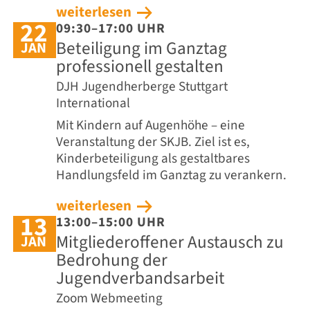
weiterlesen
22
09:30–17:00 UHR
Beteiligung im Ganztag
JAN
professionell gestalten
DJH Jugendherberge Stuttgart
International
Mit Kindern auf Augenhöhe – eine
Veranstaltung der SKJB.
Ziel ist es,
Kinderbeteiligung als gestaltbares
Handlungsfeld im Ganztag zu verankern.
weiterlesen
13
13:00–15:00 UHR
Mitgliederoffener Austausch zu
JAN
Bedrohung der
Jugendverbandsarbeit
Zoom Webmeeting