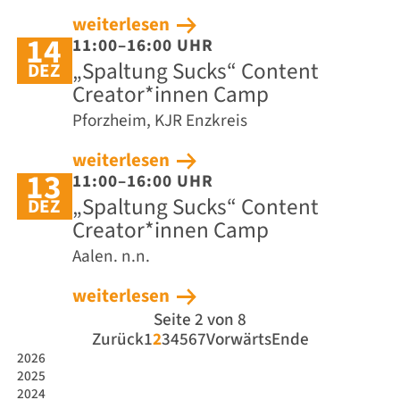
weiterlesen
14
11:00–16:00 UHR
„Spaltung Sucks“ Content
DEZ
Creator*innen Camp
Pforzheim, KJR Enzkreis
weiterlesen
13
11:00–16:00 UHR
„Spaltung Sucks“ Content
DEZ
Creator*innen Camp
Aalen. n.n.
weiterlesen
Seite 2 von 8
Zurück
1
2
3
4
5
6
7
Vorwärts
Ende
2026
2025
2024