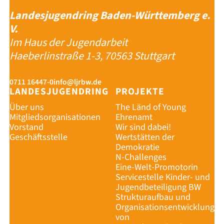
Landesjugendring Baden-Württemberg e.
V.
Im Haus der Jugendarbeit
Haeberlinstraße 1-3, 70563 Stuttgart
0711 16447-0
info@ljrbw.de
LANDESJUGENDRING
PROJEKTE
Über uns
The Länd of Young
Mitgliedsorganisationen
Ehrenamt
Vorstand
Wir sind dabei!
Geschäftsstelle
Wertstätten der
Demokratie
N-Challenges
Eine-Welt-Promotorin
Servicestelle Kinder- und
Jugendbeteiligung BW
Strukturaufbau und
Organisationsentwicklung
von