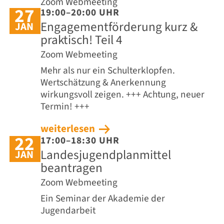
Zoom Webmeeting
27
19:00–20:00 UHR
Engagementförderung kurz &
JAN
praktisch! Teil 4
Zoom Webmeeting
Mehr als nur ein Schulterklopfen.
Wertschätzung & Anerkennung
wirkungsvoll zeigen. +++ Achtung, neuer
Termin! +++
weiterlesen
22
17:00–18:30 UHR
Landesjugendplanmittel
JAN
beantragen
Zoom Webmeeting
Ein Seminar der Akademie der
Jugendarbeit