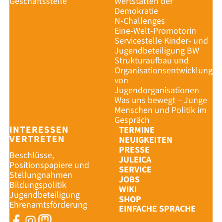
Geschäftsstelle
Wertstätten der
Demokratie
N-Challenges
Eine-Welt-Promotorin
Servicestelle Kinder- und
Jugendbeteiligung BW
Strukturaufbau und
Organisationsentwicklung
von
Jugendorganisationen
Was uns bewegt – Junge
Menschen und Politik im
Gespräch
INTERESSEN
TERMINE
VERTRETEN
NEUIGKEITEN
PRESSE
Beschlüsse,
JULEICA
Positionspapiere und
SERVICE
Stellungnahmen
JOBS
Bildungspolitik
WIKI
Jugendbeteiligung
SHOP
Ehrenamtsförderung
EINFACHE SPRACHE