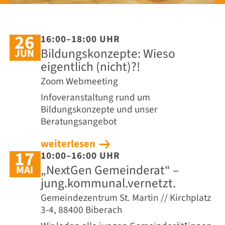
26
16:00–18:00 UHR
Bildungskonzepte: Wieso
JUN
eigentlich (nicht)?!
Zoom Webmeeting
Infoveranstaltung rund um
Bildungskonzepte und unser
Beratungsangebot
weiterlesen
17
10:00–16:00 UHR
„NextGen Gemeinderat“ –
MAI
jung.kommunal.vernetzt.
Gemeindezentrum St. Martin // Kirchplatz
3-4, 88400 Biberach