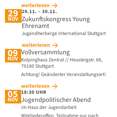
weiterlesen
29
29.11. – 30.11.
Zukunftskongress Young
NOV
Ehrenamt
Jugendherberge International Stuttgart
weiterlesen
09
Vollversammlung
NOV
Kolpinghaus Zentral // Heusteigstr. 66,
70180 Stuttgart
Achtung! Geänderter Veranstaltungsort!
weiterlesen
05
18:30 UHR
Jugendpolitischer Abend
NOV
im Haus der Jugendarbeit
Mitgliederoffen. Teilnahme nur nach