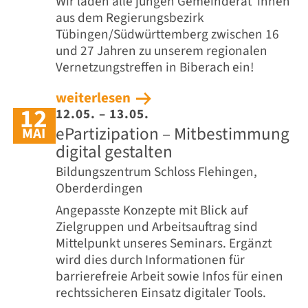
Wir laden alle jungen Gemeinderät*innen
aus dem Regierungsbezirk
Tübingen/Südwürttemberg zwischen 16
und 27 Jahren zu unserem regionalen
Vernetzungstreffen in Biberach ein!
weiterlesen
12
12.05. – 13.05.
ePartizipation – Mitbestimmung
MAI
digital gestalten
Bildungszentrum Schloss Flehingen,
Oberderdingen
Angepasste Konzepte mit Blick auf
Zielgruppen und Arbeitsauftrag sind
Mittelpunkt unseres Seminars. Ergänzt
wird dies durch Informationen für
barrierefreie Arbeit sowie Infos für einen
rechtssicheren Einsatz digitaler Tools.