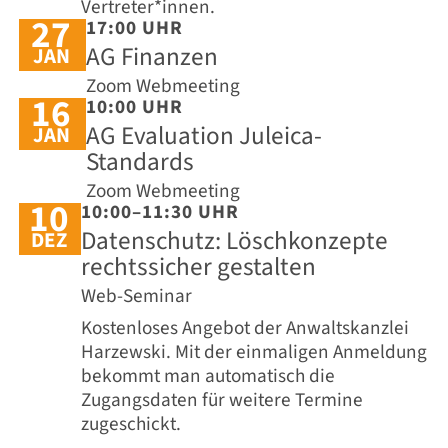
Vertreter*innen.
27
17:00 UHR
AG Finanzen
JAN
Zoom Webmeeting
16
10:00 UHR
AG Evaluation Juleica-
JAN
Standards
Zoom Webmeeting
10
10:00–11:30 UHR
Datenschutz: Löschkonzepte
DEZ
rechtssicher gestalten
Web-Seminar
Kostenloses Angebot der Anwaltskanzlei
Harzewski. Mit der einmaligen Anmeldung
bekommt man automatisch die
Zugangsdaten für weitere Termine
zugeschickt.