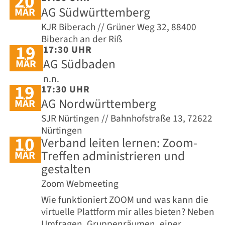
20
AG Südwürttemberg
MÄR
KJR Biberach // Grüner Weg 32, 88400
Biberach an der Riß
19
17:30 UHR
AG Südbaden
MÄR
n.n.
19
17:30 UHR
AG Nordwürttemberg
MÄR
SJR Nürtingen // Bahnhofstraße 13, 72622
Nürtingen
10
Verband leiten lernen: Zoom-
Treffen administrieren und
MÄR
gestalten
Zoom Webmeeting
Wie funktioniert ZOOM und was kann die
virtuelle Plattform mir alles bieten? Neben
Umfragen, Gruppenräumen, einer