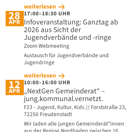
weiterlesen
28
17:00–18:30 UHR
Infoveranstaltung: Ganztag ab
APR
2026 aus Sicht der
Jugendverbände und -ringe
Zoom Webmeeting
Austausch für Jugendverbände und
Jugendringe
weiterlesen
12
10:00–16:00 UHR
„NextGen Gemeinderat“ –
APR
jung.kommunal.vernetzt.
F23 - Jugend, Kultur, Kids // Forststraße 23,
72250 Freudenstadt
Wir laden alle jungen Gemeinderät*innen
aus der Region Nordbaden zwischen 16