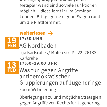
Metaplanwand sind so viele Funktionen
möglich… diese lernt ihr im Seminar
kennen. Bringt gerne eigene Fragen rund
um die Plattform mit.
weiterlesen
19
17:30 UHR
AG Nordbaden
FEB
stja Karlsruhe // Moltkestraße 22, 76133
Karlsruhe
13
17:00–19:00 UHR
Was tun gegen Angriffe
FEB
antidemokratischer
Gruppierungen auf Jugendringe
Zoom Webmeeting
Überlegungen zu und mögliche Strategien
gegen Angriffe von Rechts für Jugendring-