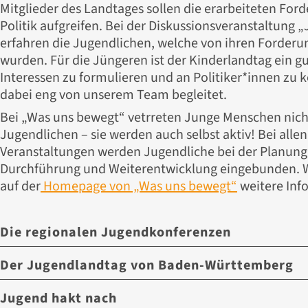
Mitglieder des Landtages sollen die erarbeiteten For
Politik aufgreifen. Bei der Diskussionsveranstaltung
erfahren die Jugendlichen, welche von ihren Forderu
wurden. Für die Jüngeren ist der Kinderlandtag ein gu
Interessen zu formulieren und an Politiker*innen zu
dabei eng von unserem Team begleitet.
Bei „Was uns bewegt“ vetrreten Junge Menschen nich
Jugendlichen – sie werden auch selbst aktiv! Bei all
Veranstaltungen werden Jugendliche bei der Planung,
Durchführung und Weiterentwicklung eingebunden. Wer
auf der
Homepage von „Was uns bewegt“
weitere Info
Die regionalen Jugendkonferenzen
Der Jugendlandtag von Baden-Württemberg
Die Regionalen Jugendkonferenzen finden alle zwei Ja
Jugendlandtags statt. Sie werden in den Stadt- und 
Jugend hakt nach
Beim Jugendlandtag kommen Jugendliche zwischen 1
verschiedenen Trägern oder Akteuren veranstaltet, 