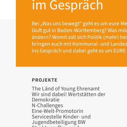
im Gespräch
Bei „Was uns bewegt“ geht es um eure M
läuft gut in Baden-Württemberg? Was möc
ändern? Womit soll sich Politik (mehr) be
bringen euch mit Kommunal- und Landes
ins Gespräch und dabei geht es um EUR
PROJEKTE
Navigation
The Länd of Young Ehrenamt
überspringen
Wir sind dabei! Wertstätten der
Demokratie
N-Challenges
Eine-Welt-Promotorin
Servicestelle Kinder- und
Jugendbeteiligung BW