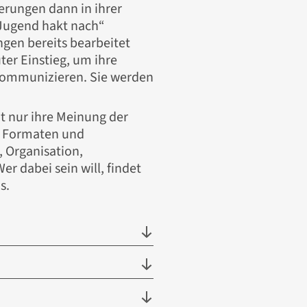
derungen dann in ihrer
 „Jugend hakt nach“
ngen bereits bearbeitet
ter Einstieg, um ihre
 kommunizieren. Sie werden
t nur ihre Meinung der
en Formaten und
 Organisation,
 dabei sein will, findet
s.
hre jeweils im Vorfeld des
Landkreisen von
4 bis 21 Jahren zwei Tage
z.B. kommunalen