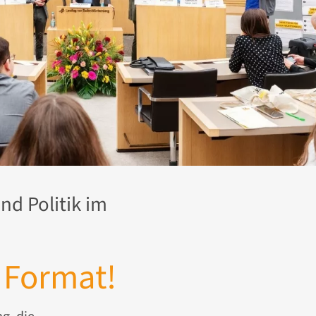
d Politik im
t Format!