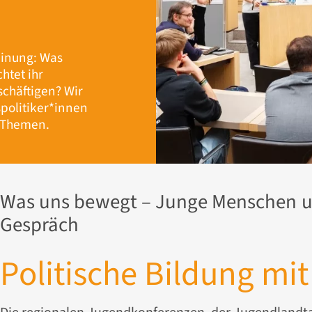
einung: Was
htet ihr
schäftigen? Wir
politiker*innen
E Themen.
Was uns bewegt – Junge Menschen un
Gespräch
Politische Bildung­ mi