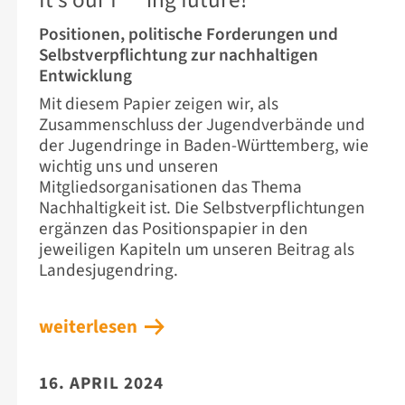
It’s our f***ing future!
Positionen, politische Forderungen und
Selbstverpflichtung zur nachhaltigen
Entwicklung
Mit diesem Papier zeigen wir, als
Zusammenschluss der Jugendverbände und
der Jugendringe in Baden-Württemberg, wie
wichtig uns und unseren
Mitgliedsorganisationen das Thema
Nachhaltigkeit ist. Die Selbstverpflichtungen
ergänzen das Positionspapier in den
jeweiligen Kapiteln um unseren Beitrag als
Landesjugendring.
SHOP
IMPRESSU
DATENSCH
weiterlesen
ERKLÄRUNG
MENÜ SCHL
16. APRIL 2024