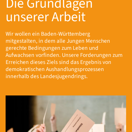
Die Grundlagen
unserer Arbeit
Wir wollen ein Baden-Württemberg
mitgestalten, in dem alle Jungen Menschen
gerechte Bedingungen zum Leben und
Aufwachsen vorfinden. Unsere Forderungen zum
Erreichen dieses Ziels sind das Ergebnis von
demokratischen Aushandlungsprozessen
innerhalb des Landesjugendrings.