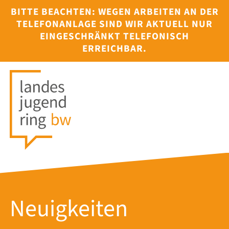
BITTE BEACHTEN: WEGEN ARBEITEN AN DER
TELEFONANLAGE SIND WIR AKTUELL NUR
EINGESCHRÄNKT TELEFONISCH
ERREICHBAR.
Neuigkeiten