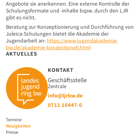
Angebote sie anerkennen. Eine externe Kontrolle der
Schulungsformate und -inhalte bspw. durch den LJR
gibt es nicht.
Beratung zur Konzeptionierung und Durchführung von
Juleica-Schulungen bietet die Akademie der
Jugendarbeit an:
https://www.jugendakademie-
bw.de/akademie-konzeptionell.html
AKTUELLES
KONTAKT
Geschäftsstelle
Zentrale
info@ljrbw.de
0711 16447-0
Navigation
Termine
überspringen
Neuigkeiten
Presse