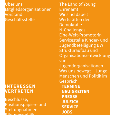
Über uns
The Länd of Young
Mitgliedsorganisationen
Ehrenamt
Vorstand
Wir sind dabei!
Geschäftsstelle
Wertstätten der
Demokratie
N-Challenges
Eine-Welt-Promotorin
Servicestelle Kinder- und
Jugendbeteiligung BW
Strukturaufbau und
Organisationsentwicklung
von
Jugendorganisationen
Was uns bewegt – Junge
Menschen und Politik im
Gespräch
INTERESSEN
TERMINE
VERTRETEN
NEUIGKEITEN
PRESSE
Beschlüsse,
JULEICA
Positionspapiere und
SERVICE
Stellungnahmen
JOBS
Bildungspolitik