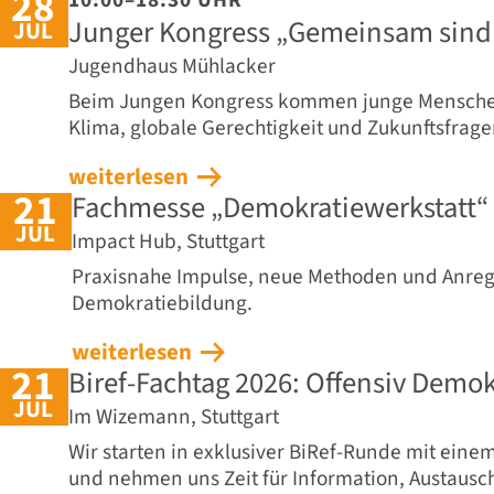
28
Junger Kongress „Gemeinsam sind wi
JUL
Jugendhaus Mühlacker
Beim Jungen Kongress kommen junge Mensch
Klima, globale Gerechtigkeit und Zukunftsfrage
weiterlesen
21
Fachmesse „Demokratiewerkstatt“
JUL
Impact Hub, Stuttgart
Praxisnahe Impulse, neue Methoden und Anre
Demokratiebildung.
weiterlesen
21
Biref-Fachtag 2026: Offensiv Demok
JUL
Im Wizemann, Stuttgart
Wir starten in exklusiver BiRef-Runde mit eine
und nehmen uns Zeit für Information, Austausch