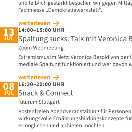
und leiblich gestärkt besuchen wir gegen Mitt
Fachmesse „Demokratiewerkstatt“.
weiterlesen
13
14:00–15:00 UHR
Spaltung sucks: Talk mit Veronica 
JUL
Zoom Webmeeting
Extremismus im Netz: Veronica Bezold von der U
mediale Spaltung funktioniert und wer davon wi
weiterlesen
08
16:30–20:00 UHR
Snack & Connect
JUL
futurum Stuttgart
Kostenfreien Abendveranstaltung für Personen
wirkungsvolle Ernährungsbildungskonzepte fü
ermöglichen und anbieten möchten.