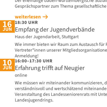
Der ehemalige baden-württembergische Sozialm
Gesprächspartner zum Thema gesellschaftliche
weiterlesen
16
18:30 UHR
Empfang der Jugendverbände
JUN
Haus der Jugendarbeit, Stuttgart
Wie immer bieten wir Raum zum Austausch für 
Vertreter*innen unserer Mitgliedsorganisatione
Anmeldung!
10
16:00–17:30 UHR
Erfahrung trifft auf Neugier
JUN
online
Wie müssen wir miteinander kommunizieren, da
verständnisvoll und wertschätzend miteinand
Veranstaltung des Landesseniorenrats mit Unte
Landesjugendrings.