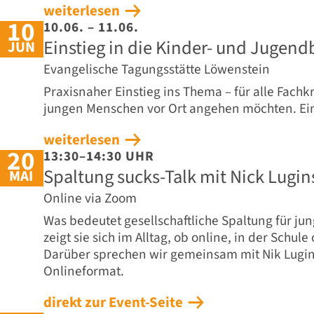
weiterlesen
10
10.06. – 11.06.
Einstieg in die Kinder- und Jugend
JUN
Evangelische Tagungsstätte Löwenstein
Praxisnaher Einstieg ins Thema – für alle Fachkr
jungen Menschen vor Ort angehen möchten. Ein
weiterlesen
20
13:30–14:30 UHR
Spaltung sucks-Talk mit Nick Lugi
MAI
Online via Zoom
Was bedeutet gesellschaftliche Spaltung für j
zeigt sie sich im Alltag, ob online, in der Schul
Darüber sprechen wir gemeinsam mit Nik Lugi
Onlineformat.
direkt zur Event-Seite