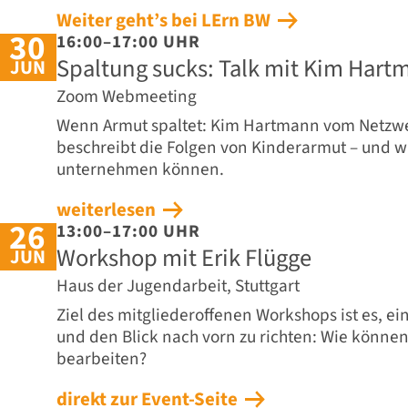
Weiter geht’s bei LErn BW
30
16:00–17:00 UHR
Spaltung sucks: Talk mit Kim Har
JUN
Zoom Webmeeting
Wenn Armut spaltet: Kim Hartmann vom Netzw
beschreibt die Folgen von Kinderarmut – und w
unternehmen können.
weiterlesen
26
13:00–17:00 UHR
Workshop mit Erik Flügge
JUN
Haus der Jugendarbeit, Stuttgart
Ziel des mitgliederoffenen Workshops ist es, e
und den Blick nach vorn zu richten: Wie könne
bearbeiten?
direkt zur Event-Seite