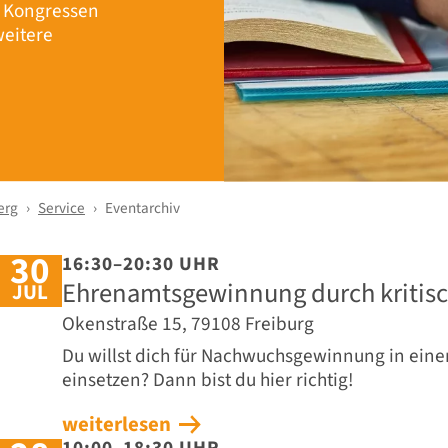
r Kongressen
eitere
erg
Service
Eventarchiv
30
16:30–20:30 UHR
Ehrenamtsgewinnung durch kritis
JUL
Okenstraße 15, 79108 Freiburg
Du willst dich für Nachwuchs­gewinnung in eine
einsetzen? Dann bist du hier richtig!
weiterlesen
10:00–18:30 UHR