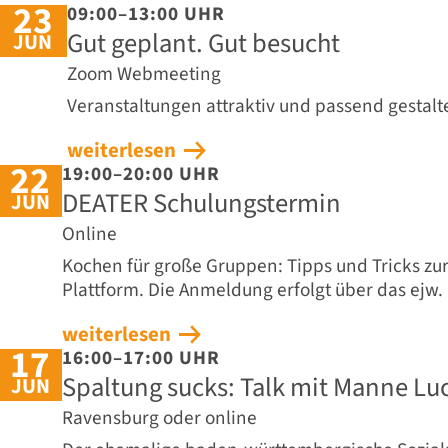
23
09:00–13:00 UHR
Gut geplant. Gut besucht
JUN
Zoom Webmeeting
Veranstaltungen attraktiv und passend gestalt
weiterlesen
22
19:00–20:00 UHR
DEATER Schulungstermin
JUN
Online
Kochen für große Gruppen: Tipps und Tricks zu
Plattform. Die Anmeldung erfolgt über das ejw.
weiterlesen
17
16:00–17:00 UHR
Spaltung sucks: Talk mit Manne Lu
JUN
Ravensburg oder online