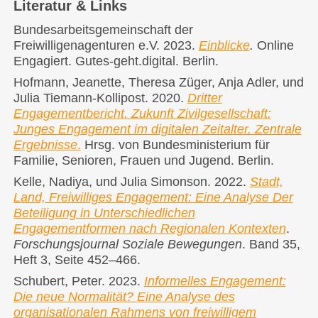
Literatur & Links
Bundesarbeitsgemeinschaft der
Freiwilligenagenturen e.V. 2023.
Einblicke
.
Online
Engagiert. Gutes-geht.digital. Berlin.
Hofmann, Jeanette, Theresa Züger, Anja Adler, und
Julia Tiemann-Kollipost. 2020.
Dritter
Engagementbericht. Zukunft Zivilgesellschaft:
Junges Engagement im digitalen Zeitalter. Zentrale
Ergebnisse
.
Hrsg. von Bundesministerium für
Familie, Senioren, Frauen und Jugend. Berlin.
Kelle, Nadiya, und Julia Simonson. 2022.
Stadt,
Land, Freiwilliges Engagement: Eine Analyse Der
Beteiligung in Unterschiedlichen
Engagementformen nach Regionalen Kontexten
.
Forschungsjournal Soziale Bewegungen
. Band 35,
Heft 3, Seite 452–466.
Schubert, Peter. 2023.
Informelles Engagement:
Die neue Normalität? Eine Analyse des
organisationalen Rahmens von freiwilligem