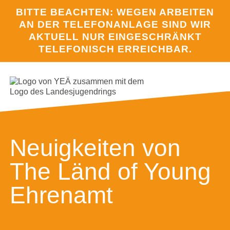
BITTE BEACHTEN: WEGEN ARBEITEN
AN DER TELEFONANLAGE SIND WIR
AKTUELL NUR EINGESCHRÄNKT
TELEFONISCH ERREICHBAR.
HOME
ÜBER UN
INTERES
N-CHALL
KAMPAG
EINE-WE
Neuigkeiten von
PROJEKT
The Länd of Young
TERMINE
Ehrenamt
JULEICA
SERVICE