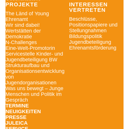
PROJEKTE
INTERESSEN
VERTRETEN
The Länd of Young
Beschlüsse,
Ehrenamt
Positionspapiere und
Wir sind dabei!
Stellungnahmen
Wertstätten der
Bildungspolitik
Demokratie
Jugendbeteiligung
N-Challenges
Ehrenamtsförderung
Eine-Welt-Promotorin
Servicestelle Kinder- und
Jugendbeteiligung BW
Strukturaufbau und
Organisationsentwicklung
von
Jugendorganisationen
Was uns bewegt – Junge
Menschen und Politik im
Gespräch
TERMINE
NEUIGKEITEN
PRESSE
JULEICA
SERVICE