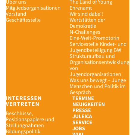
Über uns
The Länd of Young
Mitgliedsorganisationen
Ehrenamt
Vorstand
Wir sind dabei!
Geschäftsstelle
Wertstätten der
Demokratie
N-Challenges
Eine-Welt-Promotorin
Servicestelle Kinder- und
Jugendbeteiligung BW
Strukturaufbau und
Organisationsentwicklung
von
Jugendorganisationen
Was uns bewegt – Junge
Menschen und Politik im
Gespräch
INTERESSEN
TERMINE
VERTRETEN
NEUIGKEITEN
PRESSE
Beschlüsse,
JULEICA
Positionspapiere und
SERVICE
Stellungnahmen
JOBS
Bildungspolitik
WIKI