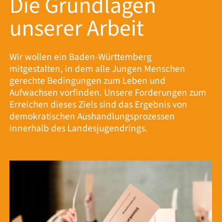
Die Grundlagen
unserer Arbeit
Wir wollen ein Baden-Württemberg
mitgestalten, in dem alle Jungen Menschen
gerechte Bedingungen zum Leben und
Aufwachsen vorfinden. Unsere Forderungen zum
Erreichen dieses Ziels sind das Ergebnis von
demokratischen Aushandlungsprozessen
innerhalb des Landesjugendrings.