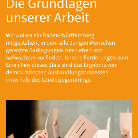
Die Grundlagen
unserer Arbeit
Wir wollen ein Baden-Württemberg
mitgestalten, in dem alle Jungen Menschen
gerechte Bedingungen zum Leben und
Aufwachsen vorfinden. Unsere Forderungen zum
Erreichen dieses Ziels sind das Ergebnis von
demokratischen Aushandlungsprozessen
innerhalb des Landesjugendrings.