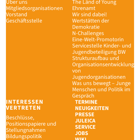
Über uns
The Länd of Young
Mitgliedsorganisationen
Ehrenamt
Vorstand
Wir sind dabei!
Geschäftsstelle
Wertstätten der
Demokratie
N-Challenges
Eine-Welt-Promotorin
Servicestelle Kinder- und
Jugendbeteiligung BW
Strukturaufbau und
Organisationsentwicklung
von
Jugendorganisationen
Was uns bewegt – Junge
Menschen und Politik im
Gespräch
INTERESSEN
TERMINE
VERTRETEN
NEUIGKEITEN
PRESSE
Beschlüsse,
JULEICA
Positionspapiere und
SERVICE
Stellungnahmen
JOBS
Bildungspolitik
WIKI