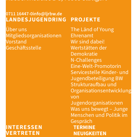
0711 16447-0
info@ljrbw.de
LANDESJUGENDRING
PROJEKTE
Über uns
The Länd of Young
Mitgliedsorganisationen
Ehrenamt
Vorstand
Wir sind dabei!
Geschäftsstelle
Wertstätten der
Demokratie
N-Challenges
Eine-Welt-Promotorin
Servicestelle Kinder- und
Jugendbeteiligung BW
Strukturaufbau und
Organisationsentwicklung
von
Jugendorganisationen
Was uns bewegt – Junge
Menschen und Politik im
Gespräch
INTERESSEN
TERMINE
VERTRETEN
NEUIGKEITEN