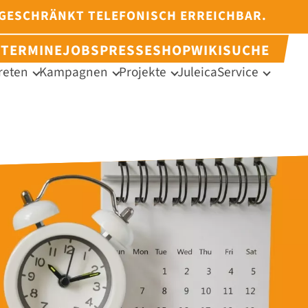
NGESCHRÄNKT TELEFONISCH ERREICHBAR.
N
TERMINE
JOBS
PRESSE
SHOP
WIKI
SUCHE
reten
Kampagnen
Projekte
Juleica
Service