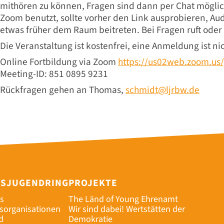
mithören zu können, Fragen sind dann per Chat möglich
Zoom benutzt, sollte vorher den Link ausprobieren, Au
etwas früher dem Raum beitreten. Bei Fragen ruft oder 
Die Veranstaltung ist kostenfrei, eine Anmeldung ist nic
Online Fortbildung via Zoom
https://us02web.zoom.us
Meeting-ID: 851 0895 9231
Rückfragen gehen an Thomas,
schmidt@ljrbw.de
ESJUGENDRING
PROJEKTE
s
The Länd of Young Ehrenamt
dsorganisationen
Wir sind dabei! Wertstätten der
d
Demokratie