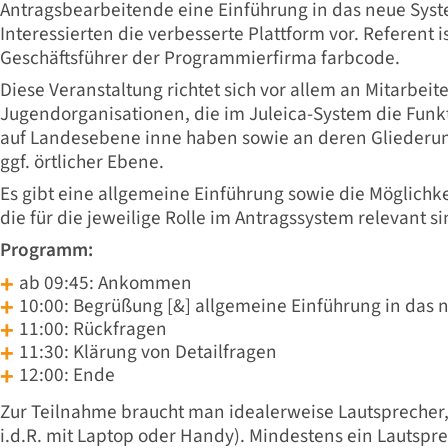
Antragsbearbeitende eine Einführung in das neue Syste
Interessierten die verbesserte Plattform vor. Referent 
Geschäftsführer der Programmierfirma farbcode.
Diese Veranstaltung richtet sich vor allem an Mitarbeit
Jugendorganisationen, die im Juleica-System die Funkt
auf Landesebene inne haben sowie an deren Gliederun
ggf. örtlicher Ebene.
Es gibt eine allgemeine Einführung sowie die Möglichke
die für die jeweilige Rolle im Antragssystem relevant si
Programm:
ab 09:45: Ankommen
10:00: Begrüßung [&] allgemeine Einführung in das 
11:00: Rückfragen
11:30: Klärung von Detailfragen
12:00: Ende
Zur Teilnahme braucht man idealerweise Lautsprecher
i.d.R. mit Laptop oder Handy). Mindestens ein Lautsprec