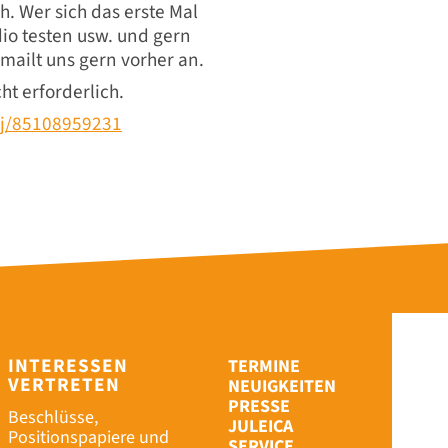
. Wer sich das erste Mal
dio testen usw. und gern
mailt uns gern vorher an.
ht erforderlich.
/j/85108959231
INTERESSEN
TERMINE
VERTRETEN
NEUIGKEITEN
PRESSE
Beschlüsse,
JULEICA
Positionspapiere und
SERVICE