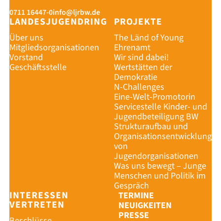
0711 16447-0
info@ljrbw.de
LANDESJUGENDRING
PROJEKTE
Über uns
The Länd of Young
Mitgliedsorganisationen
Ehrenamt
Vorstand
Wir sind dabei!
Geschäftsstelle
Wertstätten der
Demokratie
N-Challenges
Eine-Welt-Promotorin
Servicestelle Kinder- und
Jugendbeteiligung BW
Strukturaufbau und
Organisationsentwicklung
von
Jugendorganisationen
Was uns bewegt – Junge
Menschen und Politik im
Gespräch
INTERESSEN
TERMINE
VERTRETEN
NEUIGKEITEN
PRESSE
Beschlüsse,