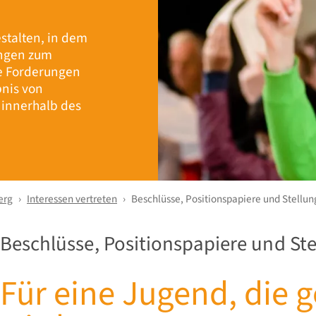
stalten, in dem
ungen zum
e Forderungen
bnis von
innerhalb des
erg
Interessen vertreten
Beschlüsse, Positionspapiere und Stell
Beschlüsse, Positionspapiere und S
Für eine Jugend, die 