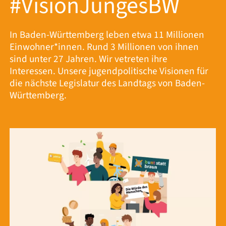
#VisionJungesBW
In Baden-Württemberg leben etwa 11 Millionen
Einwohner*innen. Rund 3 Millionen von ihnen
sind unter 27 Jahren. Wir vetreten ihre
Interessen. Unsere jugendpolitische Visionen für
die nächste Legislatur des Landtags von Baden-
Württemberg.