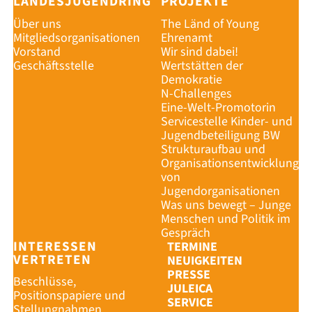
LANDESJUGENDRING
PROJEKTE
Über uns
The Länd of Young
Mitgliedsorganisationen
Ehrenamt
Vorstand
Wir sind dabei!
Geschäftsstelle
Wertstätten der
Demokratie
N-Challenges
Eine-Welt-Promotorin
Servicestelle Kinder- und
Jugendbeteiligung BW
Strukturaufbau und
Organisationsentwicklung
von
Jugendorganisationen
Was uns bewegt – Junge
Menschen und Politik im
Gespräch
INTERESSEN
TERMINE
VERTRETEN
NEUIGKEITEN
PRESSE
Beschlüsse,
JULEICA
Positionspapiere und
SERVICE
Stellungnahmen