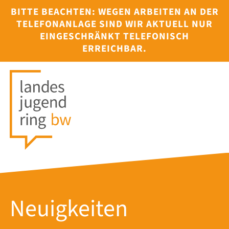
BITTE BEACHTEN: WEGEN ARBEITEN AN DER
TELEFONANLAGE SIND WIR AKTUELL NUR
EINGESCHRÄNKT TELEFONISCH
ERREICHBAR.
Neuigkeiten