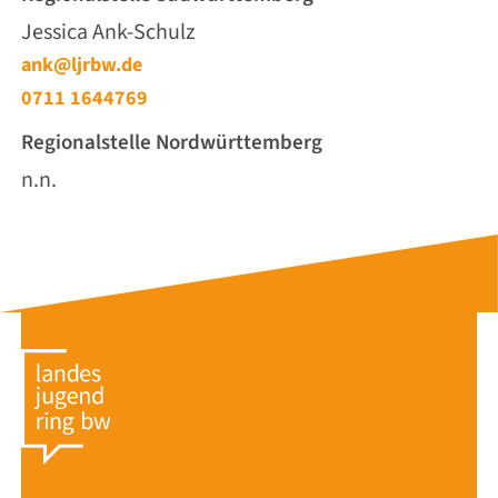
Jessica Ank-Schulz
ank@ljrbw.de
0711 1644769
Regionalstelle Nordwürttemberg
n.n.