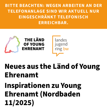
BITTE BEACHTEN: WEGEN ARBEITEN AN DER
TELEFONANLAGE SIND WIR AKTUELL NUR
EINGESCHRÄNKT TELEFONISCH
ERREICHBAR.
HOME
ÜBER UNS
INTERESS
KAMPAGN
Neues aus the Länd of Young
PROJEKTE
Ehrenamt
TERMINE
Inspirationen zu Young
Ehrenamt (Nordbaden
JULEICA
11/2025)
SERVICE