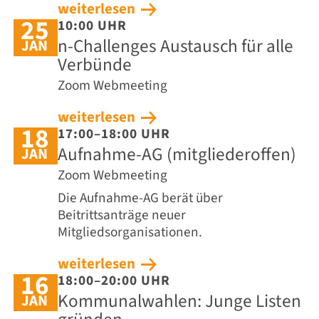
weiterlesen
25
10:00 UHR
n-Challenges Austausch für alle
JAN
Verbünde
Zoom Webmeeting
weiterlesen
18
17:00–18:00 UHR
Aufnahme-AG (mitgliederoffen)
JAN
Zoom Webmeeting
Die Aufnahme-AG berät über
Beitrittsanträge neuer
Mitgliedsorganisationen.
weiterlesen
16
18:00–20:00 UHR
Kommunalwahlen: Junge Listen
JAN