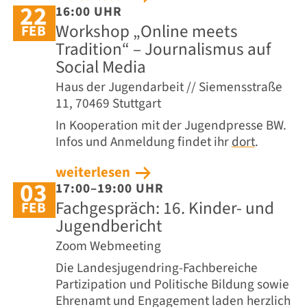
22
16:00 UHR
Workshop „Online meets
FEB
Tradition“ – Journalismus auf
Social Media
Haus der Jugendarbeit // Siemensstraße
11, 70469 Stuttgart
In Kooperation mit der Jugendpresse BW.
Infos und Anmeldung findet ihr
dort
.
weiterlesen
03
17:00–19:00 UHR
Fachgespräch: 16. Kinder- und
FEB
Jugendbericht
Zoom Webmeeting
Die Landesjugendring-Fachbereiche
Partizipation und Politische Bildung sowie
Ehrenamt und Engagement laden herzlich