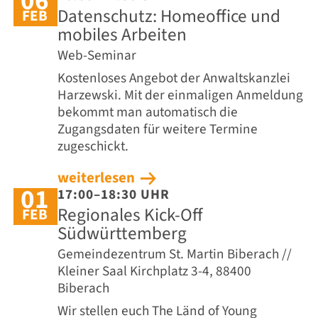
06
Datenschutz: Homeoffice und
FEB
mobiles Arbeiten
Web-Seminar
Kostenloses Angebot der Anwaltskanzlei
Harzewski. Mit der einmaligen Anmeldung
bekommt man automatisch die
Zugangsdaten für weitere Termine
zugeschickt.
weiterlesen
01
17:00–18:30 UHR
Regionales Kick-Off
FEB
Südwürttemberg
Gemeindezentrum St. Martin Biberach //
Kleiner Saal Kirchplatz 3-4, 88400
Biberach
Wir stellen euch The Länd of Young