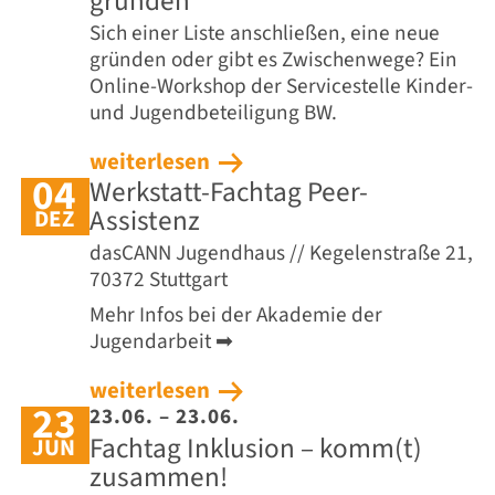
gründen
Sich einer Liste anschließen, eine neue
gründen oder gibt es Zwischenwege? Ein
Online-Workshop der Servicestelle Kinder-
und Jugendbeteiligung BW.
weiterlesen
04
Werkstatt-Fachtag Peer-
Assistenz
DEZ
dasCANN Jugendhaus // Kegelenstraße 21,
70372 Stuttgart
Mehr Infos bei der Akademie der
Jugendarbeit ➡
weiterlesen
23
23.06. – 23.06.
Fachtag Inklusion – komm(t)
JUN
zusammen!