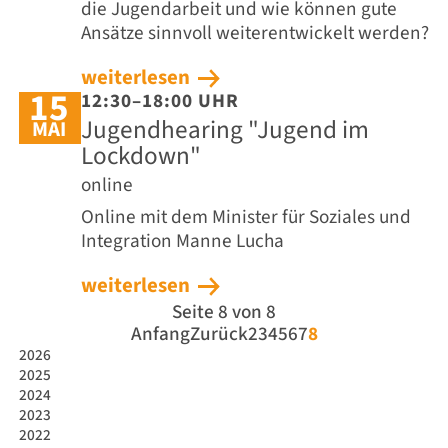
die Jugendarbeit und wie können gute
Ansätze sinnvoll weiterentwickelt werden?
weiterlesen
15
12:30–18:00 UHR
Jugendhearing "Jugend im
MAI
Lockdown"
online
Online mit dem Minister für Soziales und
Integration Manne Lucha
weiterlesen
Seite 8 von 8
Anfang
Zurück
2
3
4
5
6
7
8
2026
2025
2024
2023
2022