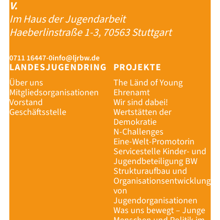
V.
Im Haus der Jugendarbeit
Haeberlinstraße 1-3, 70563 Stuttgart
0711 16447-0
info@ljrbw.de
LANDESJUGENDRING
PROJEKTE
Über uns
The Länd of Young
Mitgliedsorganisationen
Ehrenamt
Vorstand
Wir sind dabei!
Geschäftsstelle
Wertstätten der
Demokratie
N-Challenges
Eine-Welt-Promotorin
Servicestelle Kinder- und
Jugendbeteiligung BW
Strukturaufbau und
Organisationsentwicklung
von
Jugendorganisationen
Was uns bewegt – Junge