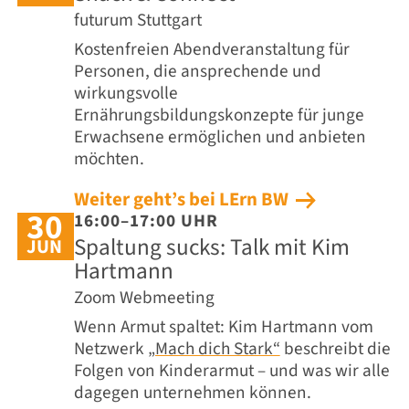
futurum Stuttgart
Kostenfreien Abendveranstaltung für
Personen, die ansprechende und
wirkungsvolle
Ernährungsbildungskonzepte für junge
Erwachsene ermöglichen und anbieten
möchten.
Weiter geht’s bei LErn BW
30
16:00–17:00 UHR
Spaltung sucks: Talk mit Kim
JUN
Hartmann
Zoom Webmeeting
Wenn Armut spaltet: Kim Hartmann vom
Netzwerk
„Mach dich Stark“
beschreibt die
Folgen von Kinderarmut – und was wir alle
dagegen unternehmen können.