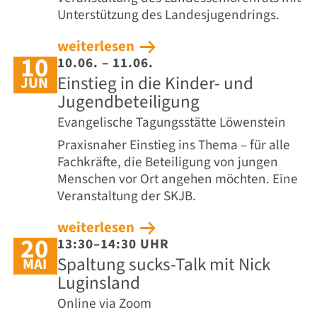
Unterstützung des Landesjugendrings.
weiterlesen
10
10.06. – 11.06.
Einstieg in die Kinder- und
JUN
Jugendbeteiligung
Evangelische Tagungsstätte Löwenstein
Praxisnaher Einstieg ins Thema – für alle
Fachkräfte, die Beteiligung von jungen
Menschen vor Ort angehen möchten. Eine
Veranstaltung der SKJB.
weiterlesen
20
13:30–14:30 UHR
Spaltung sucks-Talk mit Nick
MAI
Luginsland
Online via Zoom