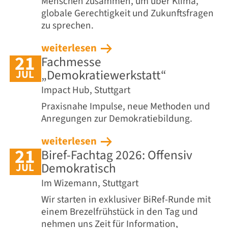
Menschen zusammen, um über Klima,
globale Gerechtigkeit und Zukunftsfragen
zu sprechen.
weiterlesen
21
Fachmesse
„Demokratiewerkstatt“
JUL
Impact Hub, Stuttgart
Praxisnahe Impulse, neue Methoden und
Anregungen zur Demokratiebildung.
weiterlesen
21
Biref-Fachtag 2026: Offensiv
Demokratisch
JUL
Im Wizemann, Stuttgart
Wir starten in exklusiver BiRef-Runde mit
einem Brezelfrühstück in den Tag und
nehmen uns Zeit für Information,