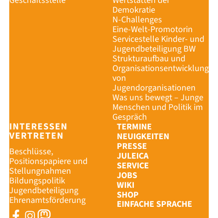
Geschäftsstelle
Wertstätten der
Demokratie
N-Challenges
Eine-Welt-Promotorin
Servicestelle Kinder- und
Jugendbeteiligung BW
Strukturaufbau und
Organisationsentwicklung
von
Jugendorganisationen
Was uns bewegt – Junge
Menschen und Politik im
Gespräch
INTERESSEN
TERMINE
VERTRETEN
NEUIGKEITEN
PRESSE
Beschlüsse,
JULEICA
Positionspapiere und
SERVICE
Stellungnahmen
JOBS
Bildungspolitik
WIKI
Jugendbeteiligung
SHOP
Ehrenamtsförderung
EINFACHE SPRACHE