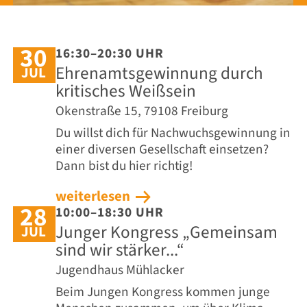
30
16:30–20:30 UHR
Ehrenamtsgewinnung durch
JUL
kritisches Weißsein
Okenstraße 15, 79108 Freiburg
Du willst dich für Nachwuchs­gewinnung in
einer diversen Gesellschaft einsetzen?
Dann bist du hier richtig!
weiterlesen
28
10:00–18:30 UHR
Junger Kongress „Gemeinsam
JUL
sind wir stärker...“
Jugendhaus Mühlacker
Beim Jungen Kongress kommen junge