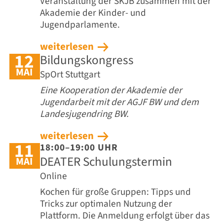
Veranstaltung der SKJB zusammen mit der
Akademie der Kinder- und
Jugendparlamente.
weiterlesen
12
Bildungskongress
MAI
SpOrt Stuttgart
Eine Kooperation der Akademie der
Jugendarbeit mit der AGJF BW und dem
Landesjugendring BW.
weiterlesen
11
18:00–19:00 UHR
DEATER Schulungstermin
MAI
Online
Kochen für große Gruppen: Tipps und
Tricks zur optimalen Nutzung der
Plattform. Die Anmeldung erfolgt über das