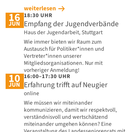
weiterlesen
16
18:30 UHR
Empfang der Jugendverbände
JUN
Haus der Jugendarbeit, Stuttgart
Wie immer bieten wir Raum zum
Austausch für Politiker*innen und
Vertreter*innen unserer
Mitgliedsorganisationen. Nur mit
vorheriger Anmeldung!
10
16:00–17:30 UHR
Erfahrung trifft auf Neugier
JUN
online
Wie müssen wir miteinander
kommunizieren, damit wir respektvoll,
verständnisvoll und wertschätzend
miteinander umgehen können? Eine
Veranstaltung des Landesseniorenrats mit