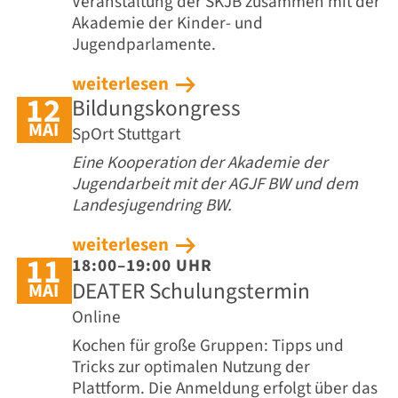
Veranstaltung der SKJB zusammen mit der
Akademie der Kinder- und
Jugendparlamente.
weiterlesen
12
Bildungskongress
MAI
SpOrt Stuttgart
Eine Kooperation der Akademie der
Jugendarbeit mit der AGJF BW und dem
Landesjugendring BW.
weiterlesen
11
18:00–19:00 UHR
DEATER Schulungstermin
MAI
Online
Kochen für große Gruppen: Tipps und
Tricks zur optimalen Nutzung der
Plattform. Die Anmeldung erfolgt über das