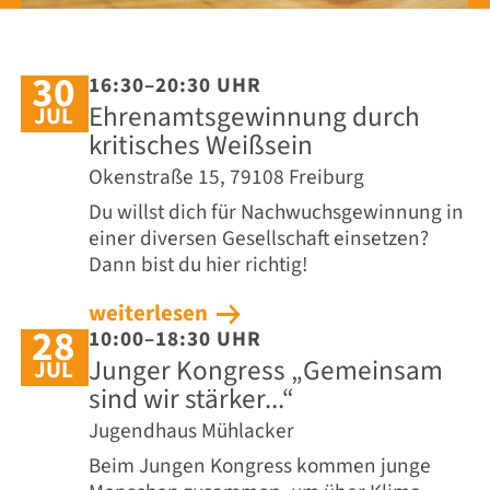
30
16:30–20:30 UHR
Ehrenamtsgewinnung durch
JUL
kritisches Weißsein
Okenstraße 15, 79108 Freiburg
Du willst dich für Nachwuchs­gewinnung in
einer diversen Gesellschaft einsetzen?
Dann bist du hier richtig!
weiterlesen
28
10:00–18:30 UHR
Junger Kongress „Gemeinsam
JUL
sind wir stärker...“
Jugendhaus Mühlacker
Beim Jungen Kongress kommen junge