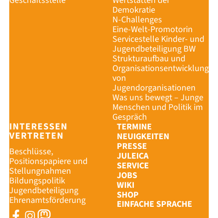
Geschäftsstelle
Wertstätten der
Demokratie
N-Challenges
Eine-Welt-Promotorin
Servicestelle Kinder- und
Jugendbeteiligung BW
Strukturaufbau und
Organisationsentwicklung
von
Jugendorganisationen
Was uns bewegt – Junge
Menschen und Politik im
Gespräch
INTERESSEN
TERMINE
VERTRETEN
NEUIGKEITEN
PRESSE
Beschlüsse,
JULEICA
Positionspapiere und
SERVICE
Stellungnahmen
JOBS
Bildungspolitik
WIKI
Jugendbeteiligung
SHOP
Ehrenamtsförderung
EINFACHE SPRACHE