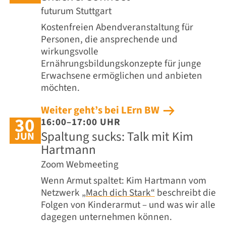
futurum Stuttgart
Kostenfreien Abendveranstaltung für
Personen, die ansprechende und
wirkungsvolle
Ernährungsbildungskonzepte für junge
Erwachsene ermöglichen und anbieten
möchten.
Weiter geht’s bei LErn BW
30
16:00–17:00 UHR
Spaltung sucks: Talk mit Kim
JUN
Hartmann
Zoom Webmeeting
Wenn Armut spaltet: Kim Hartmann vom
Netzwerk
„Mach dich Stark“
beschreibt die
Folgen von Kinderarmut – und was wir alle
dagegen unternehmen können.