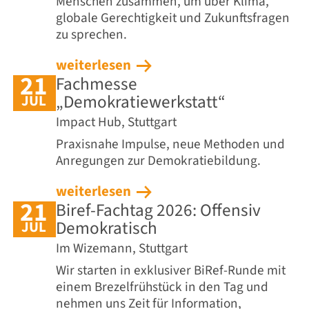
Menschen zusammen, um über Klima,
globale Gerechtigkeit und Zukunftsfragen
zu sprechen.
weiterlesen
21
Fachmesse
„Demokratiewerkstatt“
JUL
Impact Hub, Stuttgart
Praxisnahe Impulse, neue Methoden und
Anregungen zur Demokratiebildung.
weiterlesen
21
Biref-Fachtag 2026: Offensiv
Demokratisch
JUL
Im Wizemann, Stuttgart
Wir starten in exklusiver BiRef-Runde mit
einem Brezelfrühstück in den Tag und
nehmen uns Zeit für Information,