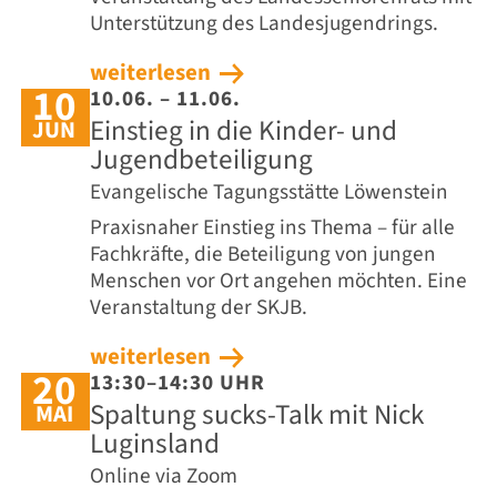
Unterstützung des Landesjugendrings.
weiterlesen
10
10.06. – 11.06.
Einstieg in die Kinder- und
JUN
Jugendbeteiligung
Evangelische Tagungsstätte Löwenstein
Praxisnaher Einstieg ins Thema – für alle
Fachkräfte, die Beteiligung von jungen
Menschen vor Ort angehen möchten. Eine
Veranstaltung der SKJB.
weiterlesen
20
13:30–14:30 UHR
Spaltung sucks-Talk mit Nick
MAI
Luginsland
Online via Zoom