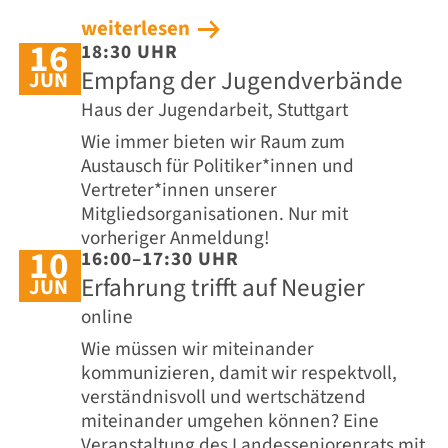
weiterlesen
16
18:30 UHR
Empfang der Jugendverbände
JUN
Haus der Jugendarbeit, Stuttgart
Wie immer bieten wir Raum zum
Austausch für Politiker*innen und
Vertreter*innen unserer
Mitgliedsorganisationen. Nur mit
vorheriger Anmeldung!
10
16:00–17:30 UHR
Erfahrung trifft auf Neugier
JUN
online
Wie müssen wir miteinander
kommunizieren, damit wir respektvoll,
verständnisvoll und wertschätzend
miteinander umgehen können? Eine
Veranstaltung des Landesseniorenrats mit