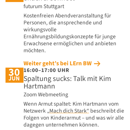
futurum Stuttgart
Kostenfreien Abendveranstaltung für
Personen, die ansprechende und
wirkungsvolle
Ernährungsbildungskonzepte für junge
Erwachsene ermöglichen und anbieten
möchten.
Weiter geht’s bei LErn BW
30
16:00–17:00 UHR
Spaltung sucks: Talk mit Kim
JUN
Hartmann
Zoom Webmeeting
Wenn Armut spaltet: Kim Hartmann vom
Netzwerk
„Mach dich Stark“
beschreibt die
Folgen von Kinderarmut – und was wir alle
dagegen unternehmen können.