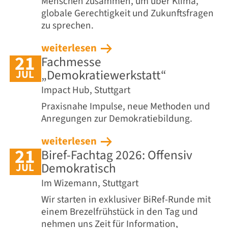
Menschen zusammen, um über Klima,
globale Gerechtigkeit und Zukunftsfragen
zu sprechen.
weiterlesen
21
Fachmesse
„Demokratiewerkstatt“
JUL
Impact Hub, Stuttgart
Praxisnahe Impulse, neue Methoden und
Anregungen zur Demokratiebildung.
weiterlesen
21
Biref-Fachtag 2026: Offensiv
Demokratisch
JUL
Im Wizemann, Stuttgart
Wir starten in exklusiver BiRef-Runde mit
einem Brezelfrühstück in den Tag und
nehmen uns Zeit für Information,