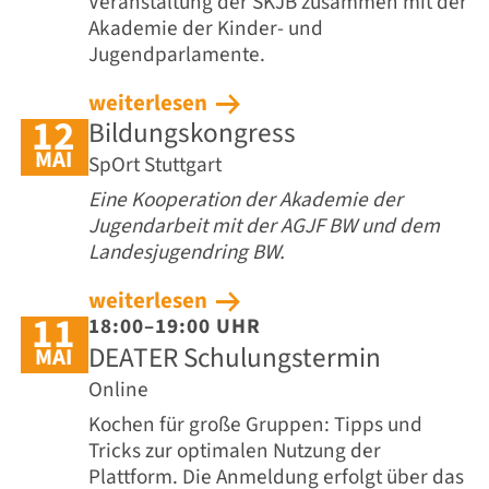
Veranstaltung der SKJB zusammen mit der
Akademie der Kinder- und
Jugendparlamente.
weiterlesen
12
Bildungskongress
MAI
SpOrt Stuttgart
Eine Kooperation der Akademie der
Jugendarbeit mit der AGJF BW und dem
Landesjugendring BW.
weiterlesen
11
18:00–19:00 UHR
DEATER Schulungstermin
MAI
Online
Kochen für große Gruppen: Tipps und
Tricks zur optimalen Nutzung der
Plattform. Die Anmeldung erfolgt über das