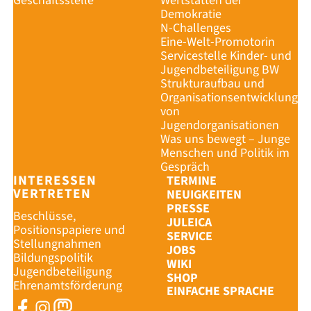
Geschäftsstelle
Wertstätten der
Demokratie
N-Challenges
Eine-Welt-Promotorin
Servicestelle Kinder- und
Jugendbeteiligung BW
Strukturaufbau und
Organisationsentwicklung
von
Jugendorganisationen
Was uns bewegt – Junge
Menschen und Politik im
Gespräch
INTERESSEN
TERMINE
VERTRETEN
NEUIGKEITEN
PRESSE
Beschlüsse,
JULEICA
Positionspapiere und
SERVICE
Stellungnahmen
JOBS
Bildungspolitik
WIKI
Jugendbeteiligung
SHOP
Ehrenamtsförderung
EINFACHE SPRACHE