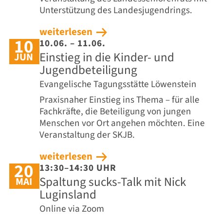
Unterstützung des Landesjugendrings.
weiterlesen
10
10.06. – 11.06.
Einstieg in die Kinder- und
JUN
Jugendbeteiligung
Evangelische Tagungsstätte Löwenstein
Praxisnaher Einstieg ins Thema – für alle
Fachkräfte, die Beteiligung von jungen
Menschen vor Ort angehen möchten. Eine
Veranstaltung der SKJB.
weiterlesen
20
13:30–14:30 UHR
Spaltung sucks-Talk mit Nick
MAI
Luginsland
Online via Zoom