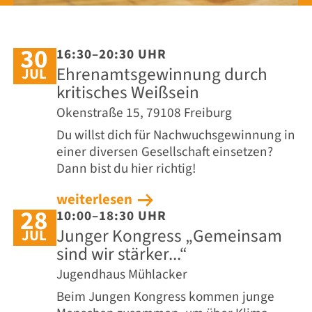
30
16:30–20:30 UHR
Ehrenamtsgewinnung durch
JUL
kritisches Weißsein
Okenstraße 15, 79108 Freiburg
Du willst dich für Nachwuchs­gewinnung in
einer diversen Gesellschaft einsetzen?
Dann bist du hier richtig!
weiterlesen
28
10:00–18:30 UHR
Junger Kongress „Gemeinsam
JUL
sind wir stärker...“
Jugendhaus Mühlacker
Beim Jungen Kongress kommen junge