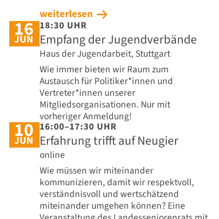
weiterlesen
16
18:30 UHR
Empfang der Jugendverbände
JUN
Haus der Jugendarbeit, Stuttgart
Wie immer bieten wir Raum zum
Austausch für Politiker*innen und
Vertreter*innen unserer
Mitgliedsorganisationen. Nur mit
vorheriger Anmeldung!
10
16:00–17:30 UHR
Erfahrung trifft auf Neugier
JUN
online
Wie müssen wir miteinander
kommunizieren, damit wir respektvoll,
verständnisvoll und wertschätzend
miteinander umgehen können? Eine
Veranstaltung des Landesseniorenrats mit