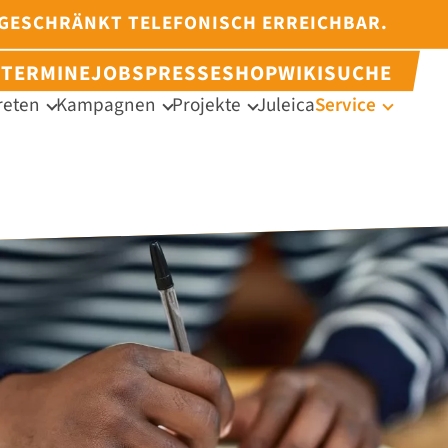
NGESCHRÄNKT TELEFONISCH ERREICHBAR.
N
TERMINE
JOBS
PRESSE
SHOP
WIKI
SUCHE
reten
Kampagnen
Projekte
Juleica
Service
HOME
ÜBER UNS
INTERESSEN 
KAMPAGNEN
PROJEKTE
TERMINE
JULEICA
SERVICE