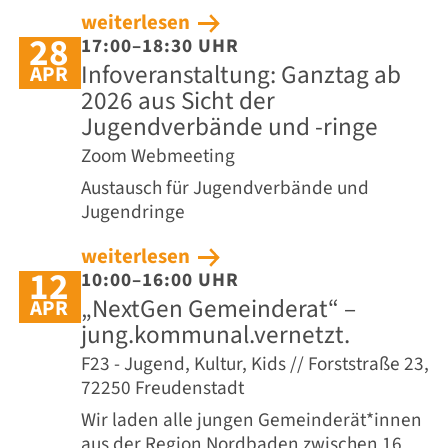
weiterlesen
28
17:00–18:30 UHR
Infoveranstaltung: Ganztag ab
APR
2026 aus Sicht der
Jugendverbände und -ringe
Zoom Webmeeting
Austausch für Jugendverbände und
Jugendringe
weiterlesen
12
10:00–16:00 UHR
„NextGen Gemeinderat“ –
APR
jung.kommunal.vernetzt.
F23 - Jugend, Kultur, Kids // Forststraße 23,
72250 Freudenstadt
Wir laden alle jungen Gemeinderät*innen
aus der Region Nordbaden zwischen 16