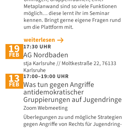
Metaplanwand sind so viele Funktionen
möglich… diese lernt ihr im Seminar
kennen. Bringt gerne eigene Fragen rund
um die Plattform mit.
weiterlesen
19
17:30 UHR
AG Nordbaden
FEB
stja Karlsruhe // Moltkestraße 22, 76133
Karlsruhe
13
17:00–19:00 UHR
Was tun gegen Angriffe
FEB
antidemokratischer
Gruppierungen auf Jugendringe
Zoom Webmeeting
Überlegungen zu und mögliche Strategien
gegen Angriffe von Rechts für Jugendring-