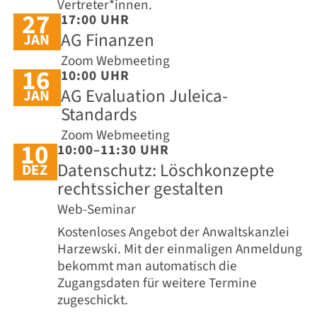
Vertreter*innen.
27
17:00 UHR
AG Finanzen
JAN
Zoom Webmeeting
16
10:00 UHR
AG Evaluation Juleica-
JAN
Standards
Zoom Webmeeting
10
10:00–11:30 UHR
Datenschutz: Löschkonzepte
DEZ
rechtssicher gestalten
Web-Seminar
Kostenloses Angebot der Anwaltskanzlei
Harzewski. Mit der einmaligen Anmeldung
bekommt man automatisch die
Zugangsdaten für weitere Termine
zugeschickt.