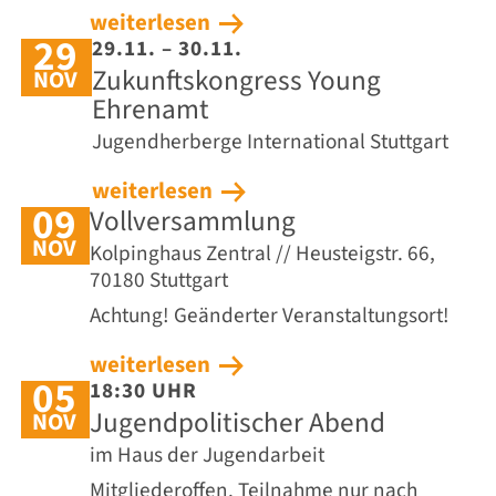
weiterlesen
29
29.11. – 30.11.
Zukunftskongress Young
NOV
Ehrenamt
Jugendherberge International Stuttgart
weiterlesen
09
Vollversammlung
NOV
Kolpinghaus Zentral // Heusteigstr. 66,
70180 Stuttgart
Achtung! Geänderter Veranstaltungsort!
weiterlesen
05
18:30 UHR
Jugendpolitischer Abend
NOV
im Haus der Jugendarbeit
Mitgliederoffen. Teilnahme nur nach