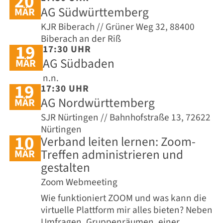
20
AG Südwürttemberg
MÄR
KJR Biberach // Grüner Weg 32, 88400
Biberach an der Riß
19
17:30 UHR
AG Südbaden
MÄR
n.n.
19
17:30 UHR
AG Nordwürttemberg
MÄR
SJR Nürtingen // Bahnhofstraße 13, 72622
Nürtingen
10
Verband leiten lernen: Zoom-
Treffen administrieren und
MÄR
gestalten
Zoom Webmeeting
Wie funktioniert ZOOM und was kann die
virtuelle Plattform mir alles bieten? Neben
Umfragen, Gruppenräumen, einer