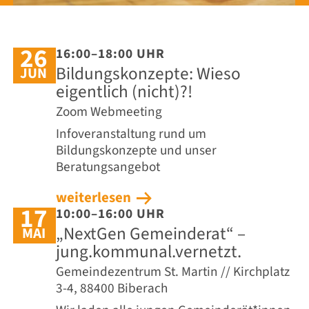
26
16:00–18:00 UHR
Bildungskonzepte: Wieso
JUN
eigentlich (nicht)?!
Zoom Webmeeting
Infoveranstaltung rund um
Bildungskonzepte und unser
Beratungsangebot
weiterlesen
17
10:00–16:00 UHR
„NextGen Gemeinderat“ –
MAI
jung.kommunal.vernetzt.
Gemeindezentrum St. Martin // Kirchplatz
3-4, 88400 Biberach