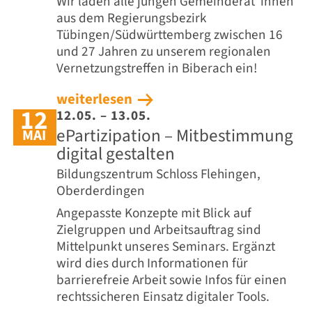
Wir laden alle jungen Gemeinderät*innen
aus dem Regierungsbezirk
Tübingen/Südwürttemberg zwischen 16
und 27 Jahren zu unserem regionalen
Vernetzungstreffen in Biberach ein!
weiterlesen
12
12.05. – 13.05.
ePartizipation – Mitbestimmung
MAI
digital gestalten
Bildungszentrum Schloss Flehingen,
Oberderdingen
Angepasste Konzepte mit Blick auf
Zielgruppen und Arbeitsauftrag sind
Mittelpunkt unseres Seminars. Ergänzt
wird dies durch Informationen für
barrierefreie Arbeit sowie Infos für einen
rechtssicheren Einsatz digitaler Tools.