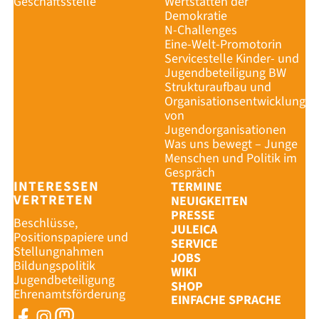
Geschäftsstelle
Wertstätten der
Demokratie
N-Challenges
Eine-Welt-Promotorin
Servicestelle Kinder- und
Jugendbeteiligung BW
Strukturaufbau und
Organisationsentwicklung
von
Jugendorganisationen
Was uns bewegt – Junge
Menschen und Politik im
Gespräch
INTERESSEN
TERMINE
VERTRETEN
NEUIGKEITEN
PRESSE
Beschlüsse,
JULEICA
Positionspapiere und
SERVICE
Stellungnahmen
JOBS
Bildungspolitik
WIKI
Jugendbeteiligung
SHOP
Ehrenamtsförderung
EINFACHE SPRACHE