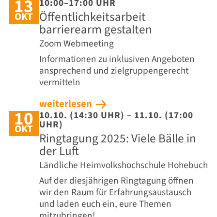
13
10:00–17:00 UHR
Öffentlichkeitsarbeit
OKT
barrierearm gestalten
Zoom Webmeeting
Informationen zu inklusiven Angeboten
ansprechend und zielgruppengerecht
vermitteln
weiterlesen
10
10.10. (14:30 UHR) – 11.10. (17:00
UHR)
OKT
Ringtagung 2025: Viele Bälle in
der Luft
Ländliche Heimvolkshochschule Hohebuch
Auf der diesjährigen Ringtagung öffnen
wir den Raum für Erfahrungsaustausch
und laden euch ein, eure Themen
mitzubringen!