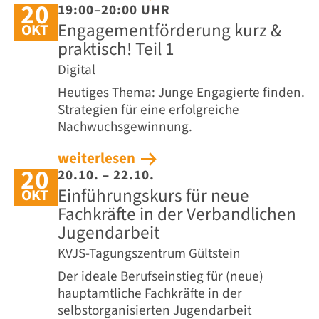
20
19:00–20:00 UHR
Engagementförderung kurz &
OKT
praktisch! Teil 1
Digital
Heutiges Thema: Junge Engagierte finden.
Strategien für eine erfolgreiche
Nachwuchsgewinnung.
weiterlesen
20
20.10. – 22.10.
Einführungskurs für neue
OKT
Fachkräfte in der Verbandlichen
Jugendarbeit
KVJS-Tagungszentrum Gültstein
Der ideale Berufseinstieg für (neue)
hauptamtliche Fachkräfte in der
selbstorganisierten Jugendarbeit