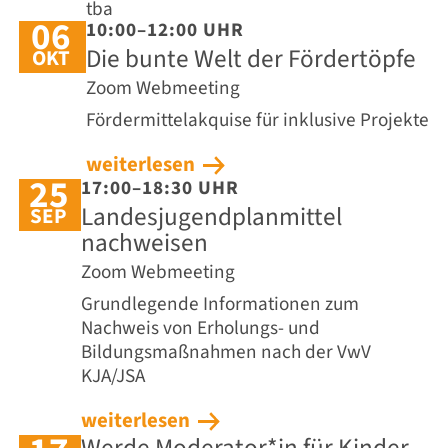
tba
06
10:00–12:00 UHR
Die bunte Welt der Fördertöpfe
OKT
Zoom Webmeeting
Fördermittelakquise für inklusive Projekte
weiterlesen
25
17:00–18:30 UHR
Landesjugendplanmittel
SEP
nachweisen
Zoom Webmeeting
Grundlegende Informationen zum
Nachweis von Erholungs- und
Bildungsmaßnahmen nach der VwV
KJA/JSA
weiterlesen