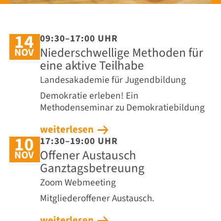
14
09:30–17:00 UHR
Niederschwellige Methoden für
NOV
eine aktive Teilhabe
Landesakademie für Jugendbildung
Demokratie erleben! Ein
Methodenseminar zu Demokratiebildung
weiterlesen
10
17:30–19:00 UHR
Offener Austausch
NOV
Ganztagsbetreuung
Zoom Webmeeting
Mitgliederoffener Austausch.
weiterlesen