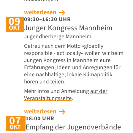
weiterlesen
09
09:30–16:30 UHR
Junger Kongress Mannheim
OKT
Jugendherberge Mannheim
Getreu nach dem Motto »gloablly
responsible - act locally« wollen wir beim
Jungen Kongress in Mannheim eure
Erfahrungen, Ideen und Anregungen für
eine nachhaltige, lokale Klimapolitik
hören und teilen.
Mehr Infos und Anmeldung
auf der
Veranstaltungsseite
.
weiterlesen
07
18:00 UHR
Empfang der Jugendverbände
OKT