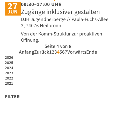
27
09:30–17:00 UHR
Zugänge inklusiver gestalten
JUN
DJH Jugendherberge // Paula-Fuchs-Allee
3, 74076 Heilbronn
Von der Komm-Struktur zur proaktiven
Öffnung.
Seite 4 von 8
Anfang
Zurück
1
2
3
4
5
6
7
Vorwärts
Ende
2026
2025
2024
2023
2022
2021
FILTER