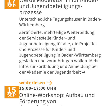
17
Werde Moderator*in für Kinder-
und Jugend­beteiligungs­
SEP
prozesse
Unterschiedliche Tagungshäuser in Baden-
Württemberg
Zertifizierte, mehrteilige Weiterbildung
der Servicestelle Kinder- und
Jugendbeteiligung für alle, die Projekte
und Prozesse für Kinder- und
Jugendbeteiligung in Baden-Württemberg
gestalten und voranbringen wollen. Mehr
Infos zur Fortbildung und Anmeldung bei
der Akademie der Jugendarbeit ➡
weiterlesen
15
15:00–17:00 UHR
Online-Workshop: Aufbau und
SEP
Förderung von