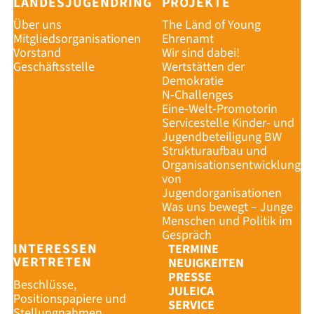
LANDESJUGENDRING
PROJEKTE
Über uns
The Länd of Young
Mitgliedsorganisationen
Ehrenamt
Vorstand
Wir sind dabei!
Geschäftsstelle
Wertstätten der
Demokratie
N-Challenges
Eine-Welt-Promotorin
Servicestelle Kinder- und
Jugendbeteiligung BW
Strukturaufbau und
Organisationsentwicklung
von
Jugendorganisationen
Was uns bewegt – Junge
Menschen und Politik im
Gespräch
INTERESSEN
TERMINE
VERTRETEN
NEUIGKEITEN
PRESSE
Beschlüsse,
JULEICA
Positionspapiere und
SERVICE
Stellungnahmen