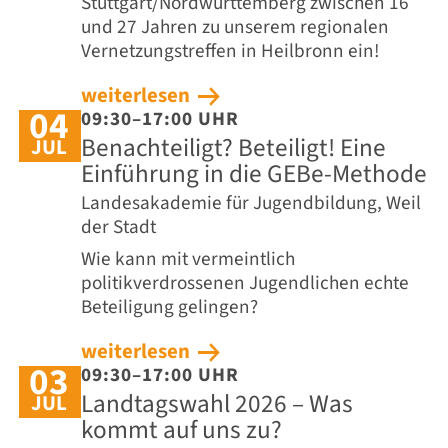
Stuttgart/Nordwürttemberg zwischen 16
und 27 Jahren zu unserem regionalen
Vernetzungstreffen in Heilbronn ein!
weiterlesen
04
09:30–17:00 UHR
Benachteiligt? Beteiligt! Eine
JUL
Einführung in die GEBe-Methode
Landesakademie für Jugendbildung, Weil
der Stadt
Wie kann mit vermeintlich
politikverdrossenen Jugendlichen echte
Beteiligung gelingen?
weiterlesen
03
09:30–17:00 UHR
Landtagswahl 2026 – Was
JUL
kommt auf uns zu?