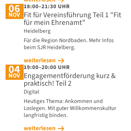
06
18:00–21:30 UHR
Fit für Vereinsführung Teil 1 "Fit
NOV
für mein Ehrenamt"
Heidelberg
Für die Region Nordbaden. Mehr Infos
beim SJR Heidelberg.
weiterlesen
04
19:00–20:00 UHR
Engagementförderung kurz &
NOV
praktisch! Teil 2
Digital
Heutiges Thema: Ankommen und
Loslegen. Mit guter Willkommenskultur
langfristig binden.
weiterlesen