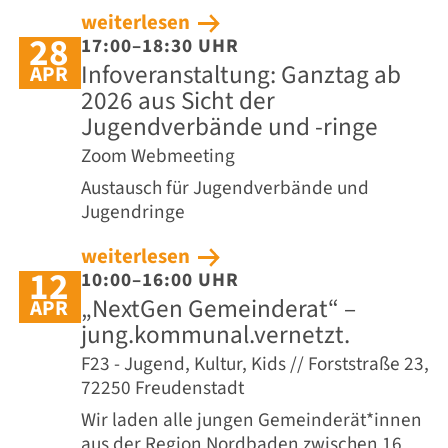
weiterlesen
28
17:00–18:30 UHR
Infoveranstaltung: Ganztag ab
APR
2026 aus Sicht der
Jugendverbände und -ringe
Zoom Webmeeting
Austausch für Jugendverbände und
Jugendringe
weiterlesen
12
10:00–16:00 UHR
„NextGen Gemeinderat“ –
APR
jung.kommunal.vernetzt.
F23 - Jugend, Kultur, Kids // Forststraße 23,
72250 Freudenstadt
Wir laden alle jungen Gemeinderät*innen
aus der Region Nordbaden zwischen 16