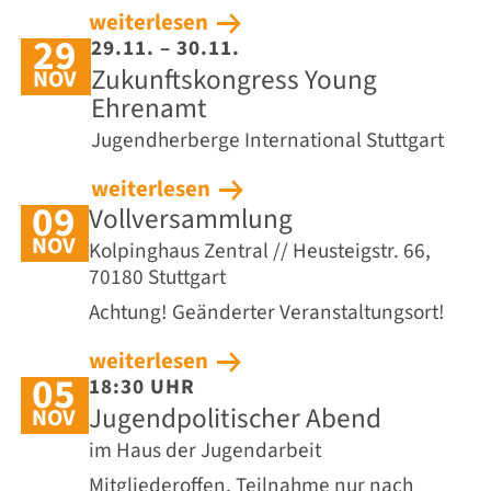
weiterlesen
29
29.11. – 30.11.
Zukunftskongress Young
NOV
Ehrenamt
Jugendherberge International Stuttgart
weiterlesen
09
Vollversammlung
NOV
Kolpinghaus Zentral // Heusteigstr. 66,
70180 Stuttgart
Achtung! Geänderter Veranstaltungsort!
weiterlesen
05
18:30 UHR
Jugendpolitischer Abend
NOV
im Haus der Jugendarbeit
Mitgliederoffen. Teilnahme nur nach