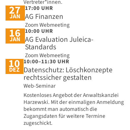
Vertreter*innen.
27
17:00 UHR
AG Finanzen
JAN
Zoom Webmeeting
16
10:00 UHR
AG Evaluation Juleica-
JAN
Standards
Zoom Webmeeting
10
10:00–11:30 UHR
Datenschutz: Löschkonzepte
DEZ
rechtssicher gestalten
Web-Seminar
Kostenloses Angebot der Anwaltskanzlei
Harzewski. Mit der einmaligen Anmeldung
bekommt man automatisch die
Zugangsdaten für weitere Termine
zugeschickt.