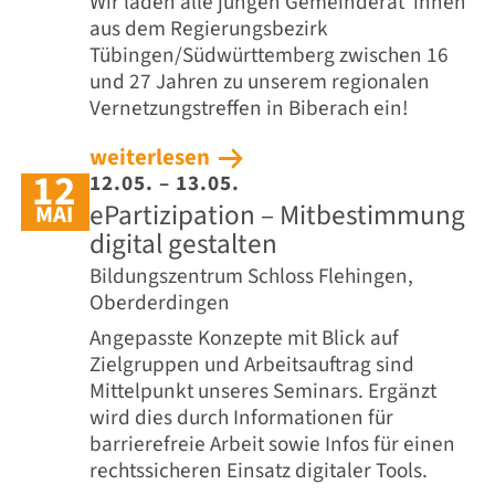
Wir laden alle jungen Gemeinderät*innen
aus dem Regierungsbezirk
Tübingen/Südwürttemberg zwischen 16
und 27 Jahren zu unserem regionalen
Vernetzungstreffen in Biberach ein!
weiterlesen
12
12.05. – 13.05.
ePartizipation – Mitbestimmung
MAI
digital gestalten
Bildungszentrum Schloss Flehingen,
Oberderdingen
Angepasste Konzepte mit Blick auf
Zielgruppen und Arbeitsauftrag sind
Mittelpunkt unseres Seminars. Ergänzt
wird dies durch Informationen für
barrierefreie Arbeit sowie Infos für einen
rechtssicheren Einsatz digitaler Tools.