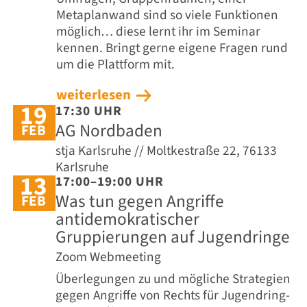
Metaplanwand sind so viele Funktionen
möglich… diese lernt ihr im Seminar
kennen. Bringt gerne eigene Fragen rund
um die Plattform mit.
weiterlesen
19
17:30 UHR
AG Nordbaden
FEB
stja Karlsruhe // Moltkestraße 22, 76133
Karlsruhe
13
17:00–19:00 UHR
Was tun gegen Angriffe
FEB
antidemokratischer
Gruppierungen auf Jugendringe
Zoom Webmeeting
Überlegungen zu und mögliche Strategien
gegen Angriffe von Rechts für Jugendring-