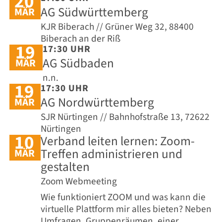
20
AG Südwürttemberg
MÄR
KJR Biberach // Grüner Weg 32, 88400
Biberach an der Riß
19
17:30 UHR
AG Südbaden
MÄR
n.n.
19
17:30 UHR
AG Nordwürttemberg
MÄR
SJR Nürtingen // Bahnhofstraße 13, 72622
Nürtingen
10
Verband leiten lernen: Zoom-
Treffen administrieren und
MÄR
gestalten
Zoom Webmeeting
Wie funktioniert ZOOM und was kann die
virtuelle Plattform mir alles bieten? Neben
Umfragen, Gruppenräumen, einer