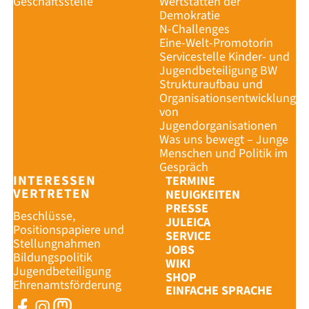
Geschäftsstelle
Wertstätten der
Demokratie
N-Challenges
Eine-Welt-Promotorin
Servicestelle Kinder- und
Jugendbeteiligung BW
Strukturaufbau und
Organisationsentwicklung
von
Jugendorganisationen
Was uns bewegt – Junge
Menschen und Politik im
Gespräch
INTERESSEN
TERMINE
VERTRETEN
NEUIGKEITEN
PRESSE
Beschlüsse,
JULEICA
Positionspapiere und
SERVICE
Stellungnahmen
JOBS
Bildungspolitik
WIKI
Jugendbeteiligung
SHOP
Ehrenamtsförderung
EINFACHE SPRACHE