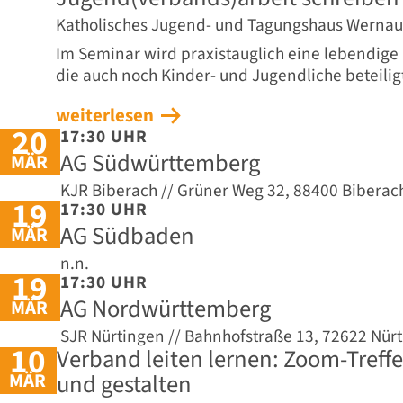
Katholisches Jugend- und Tagungshaus Wernau
Im Seminar wird praxistauglich eine lebendige 
die auch noch Kinder- und Jugendliche beteilig
weiterlesen
20
17:30 UHR
AG Südwürttemberg
MÄR
KJR Biberach // Grüner Weg 32, 88400 Biberach
19
17:30 UHR
AG Südbaden
MÄR
n.n.
19
17:30 UHR
AG Nordwürttemberg
MÄR
SJR Nürtingen // Bahnhofstraße 13, 72622 Nür
10
Verband leiten lernen: Zoom-Treff
MÄR
und gestalten