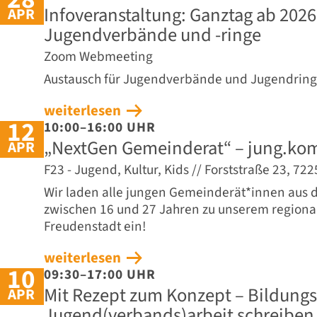
Infoveranstaltung: Ganztag ab 2026
APR
Jugendverbände und -ringe
Zoom Webmeeting
Austausch für Jugendverbände und Jugendrin
weiterlesen
12
10:00–16:00 UHR
„NextGen Gemeinderat“ – jung.ko
APR
F23 - Jugend, Kultur, Kids // Forststraße 23, 7
Wir laden alle jungen Gemeinderät*innen aus
zwischen 16 und 27 Jahren zu unserem regional
Freudenstadt ein!
weiterlesen
10
09:30–17:00 UHR
Mit Rezept zum Konzept – Bildungs
APR
Jugend(verbands)arbeit schreiben