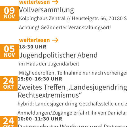
weiterlesen
09
Vollversammlung
NOV
Kolpinghaus Zentral // Heusteigstr. 66, 70180 S
Achtung! Geänderter Veranstaltungsort!
weiterlesen
05
18:30 UHR
Jugendpolitischer Abend
NOV
im Haus der Jugendarbeit
Mitgliederoffen. Teilnahme nur nach vorherig
24
15:00–16:30 UHR
Zweites Treffen „Landesjugendrin
OKT
Rechtsextremismus“
hybrid: Landesjugendring-Geschäftsstelle und
Anmeldungen/Zugänge erfahrt ihr von Daniela
24
10:00–11:30 UHR
OKT