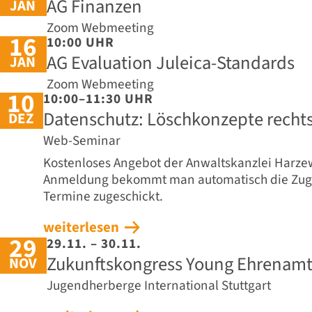
AG Finanzen
JAN
Zoom Webmeeting
16
10:00 UHR
AG Evaluation Juleica-Standards
JAN
Zoom Webmeeting
10
10:00–11:30 UHR
Datenschutz: Löschkonzepte rechts
DEZ
Web-Seminar
Kostenloses Angebot der Anwaltskanzlei Harzew
Anmeldung bekommt man automatisch die Zuga
Termine zugeschickt.
weiterlesen
29
29.11. – 30.11.
Zukunftskongress Young Ehrenam
NOV
Jugendherberge International Stuttgart