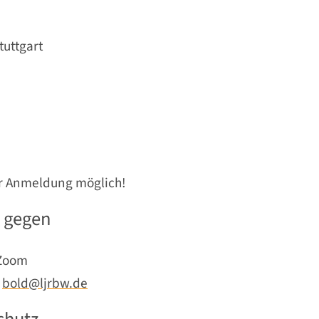
tuttgart
er Anmeldung möglich!
g gegen
 Zoom
:
bold@ljrbw.de