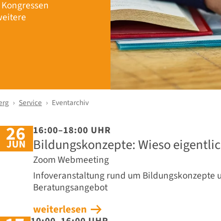
r Kongressen
eitere
erg
Service
Eventarchiv
26
16:00–18:00 UHR
Bildungskonzepte: Wieso eigentlich
JUN
Zoom Webmeeting
Infoveranstaltung rund um Bildungskonzepte 
Beratungsangebot
weiterlesen
10:00–16:00 UHR