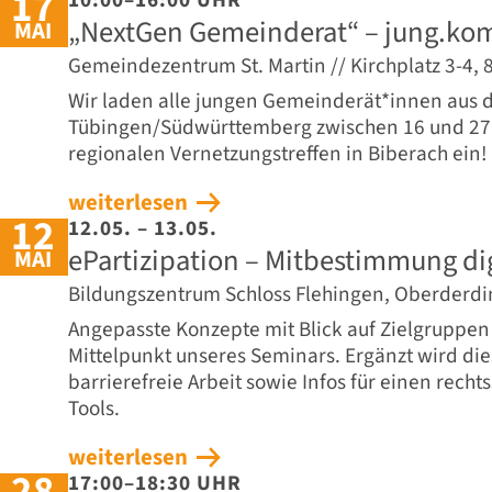
17
„NextGen Gemeinderat“ – jung.ko
MAI
Gemeindezentrum St. Martin // Kirchplatz 3-4,
Wir laden alle jungen Gemeinderät*innen aus 
Tübingen/Südwürttemberg zwischen 16 und 27
regionalen Vernetzungstreffen in Biberach ein!
weiterlesen
12
12.05. – 13.05.
ePartizipation – Mitbestimmung dig
MAI
Bildungszentrum Schloss Flehingen, Oberderd
Angepasste Konzepte mit Blick auf Zielgruppen 
Mittelpunkt unseres Seminars. Ergänzt wird die
barrierefreie Arbeit sowie Infos für einen rechts
Tools.
weiterlesen
28
17:00–18:30 UHR