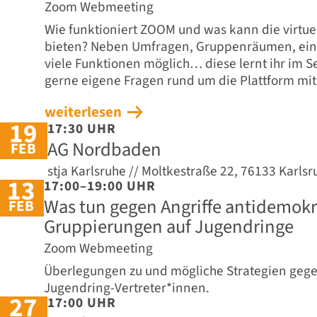
Zoom Webmeeting
Wie funktioniert ZOOM und was kann die virtuel
bieten? Neben Umfragen, Gruppenräumen, ein
viele Funktionen möglich… diese lernt ihr im 
gerne eigene Fragen rund um die Plattform mit
weiterlesen
19
17:30 UHR
AG Nordbaden
FEB
stja Karlsruhe // Moltkestraße 22, 76133 Karlsr
13
17:00–19:00 UHR
Was tun gegen Angriffe antidemokr
FEB
Gruppierungen auf Jugendringe
Zoom Webmeeting
Überlegungen zu und mögliche Strategien gegen
Jugendring-Vertreter*innen.
27
17:00 UHR