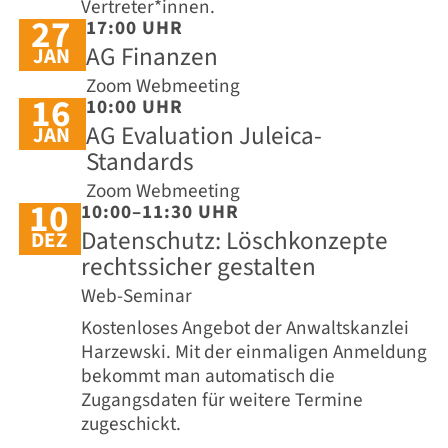
Vertreter*innen.
27
17:00 UHR
AG Finanzen
JAN
Zoom Webmeeting
16
10:00 UHR
AG Evaluation Juleica-
JAN
Standards
Zoom Webmeeting
10
10:00–11:30 UHR
Datenschutz: Löschkonzepte
DEZ
rechtssicher gestalten
Web-Seminar
Kostenloses Angebot der Anwaltskanzlei
Harzewski. Mit der einmaligen Anmeldung
bekommt man automatisch die
Zugangsdaten für weitere Termine
zugeschickt.