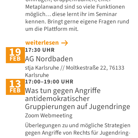
Metaplanwand sind so viele Funktionen
möglich… diese lernt ihr im Seminar
kennen. Bringt gerne eigene Fragen rund
um die Plattform mit.
weiterlesen
19
17:30 UHR
AG Nordbaden
FEB
stja Karlsruhe // Moltkestraße 22, 76133
Karlsruhe
13
17:00–19:00 UHR
Was tun gegen Angriffe
FEB
antidemokratischer
Gruppierungen auf Jugendringe
Zoom Webmeeting
Überlegungen zu und mögliche Strategien
gegen Angriffe von Rechts für Jugendring-