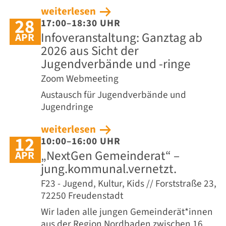
weiterlesen
28
17:00–18:30 UHR
Infoveranstaltung: Ganztag ab
APR
2026 aus Sicht der
Jugendverbände und -ringe
Zoom Webmeeting
Austausch für Jugendverbände und
Jugendringe
weiterlesen
12
10:00–16:00 UHR
„NextGen Gemeinderat“ –
APR
jung.kommunal.vernetzt.
F23 - Jugend, Kultur, Kids // Forststraße 23,
72250 Freudenstadt
Wir laden alle jungen Gemeinderät*innen
aus der Region Nordbaden zwischen 16