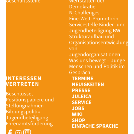
Geschäftsstelle
Wertstätten der
Demokratie
N-Challenges
Eine-Welt-Promotorin
Servicestelle Kinder- und
Jugendbeteiligung BW
Strukturaufbau und
Organisationsentwicklung
von
Jugendorganisationen
Was uns bewegt – Junge
Menschen und Politik im
Gespräch
INTERESSEN
TERMINE
VERTRETEN
NEUIGKEITEN
PRESSE
Beschlüsse,
JULEICA
Positionspapiere und
SERVICE
Stellungnahmen
JOBS
Bildungspolitik
WIKI
Jugendbeteiligung
SHOP
Ehrenamtsförderung
EINFACHE SPRACHE