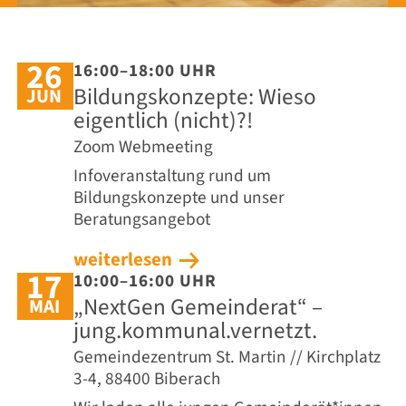
26
16:00–18:00 UHR
Bildungskonzepte: Wieso
JUN
eigentlich (nicht)?!
Zoom Webmeeting
Infoveranstaltung rund um
Bildungskonzepte und unser
Beratungsangebot
weiterlesen
17
10:00–16:00 UHR
„NextGen Gemeinderat“ –
MAI
jung.kommunal.vernetzt.
Gemeindezentrum St. Martin // Kirchplatz
3-4, 88400 Biberach