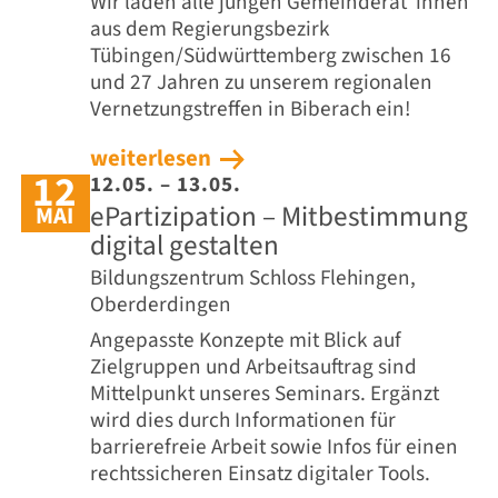
Wir laden alle jungen Gemeinderät*innen
aus dem Regierungsbezirk
Tübingen/Südwürttemberg zwischen 16
und 27 Jahren zu unserem regionalen
Vernetzungstreffen in Biberach ein!
weiterlesen
12
12.05. – 13.05.
ePartizipation – Mitbestimmung
MAI
digital gestalten
Bildungszentrum Schloss Flehingen,
Oberderdingen
Angepasste Konzepte mit Blick auf
Zielgruppen und Arbeitsauftrag sind
Mittelpunkt unseres Seminars. Ergänzt
wird dies durch Informationen für
barrierefreie Arbeit sowie Infos für einen
rechtssicheren Einsatz digitaler Tools.