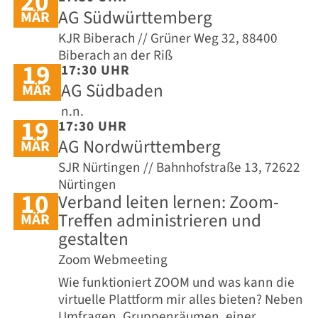
20
AG Südwürttemberg
MÄR
KJR Biberach // Grüner Weg 32, 88400
Biberach an der Riß
19
17:30 UHR
AG Südbaden
MÄR
n.n.
19
17:30 UHR
AG Nordwürttemberg
MÄR
SJR Nürtingen // Bahnhofstraße 13, 72622
Nürtingen
10
Verband leiten lernen: Zoom-
Treffen administrieren und
MÄR
gestalten
Zoom Webmeeting
Wie funktioniert ZOOM und was kann die
virtuelle Plattform mir alles bieten? Neben
Umfragen, Gruppenräumen, einer