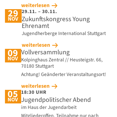
weiterlesen
29
29.11. – 30.11.
Zukunftskongress Young
NOV
Ehrenamt
Jugendherberge International Stuttgart
weiterlesen
09
Vollversammlung
NOV
Kolpinghaus Zentral // Heusteigstr. 66,
70180 Stuttgart
Achtung! Geänderter Veranstaltungsort!
weiterlesen
05
18:30 UHR
Jugendpolitischer Abend
NOV
im Haus der Jugendarbeit
Mitgliederoffen. Teilnahme nur nach