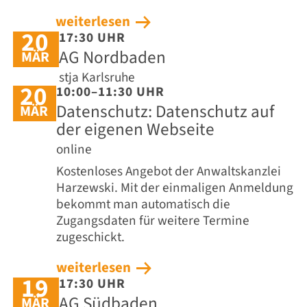
weiterlesen
20
17:30 UHR
AG Nordbaden
MÄR
stja Karlsruhe
20
10:00–11:30 UHR
Datenschutz: Datenschutz auf
MÄR
der eigenen Webseite
online
Kostenloses Angebot der Anwaltskanzlei
Harzewski. Mit der einmaligen Anmeldung
bekommt man automatisch die
Zugangsdaten für weitere Termine
zugeschickt.
weiterlesen
19
17:30 UHR
AG Südbaden
MÄR