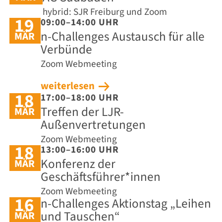
hybrid: SJR Freiburg und Zoom
19
09:00–14:00 UHR
n-Challenges Austausch für alle
MÄR
Verbünde
Zoom Webmeeting
weiterlesen
18
17:00–18:00 UHR
Treffen der LJR-
MÄR
Außenvertretungen
Zoom Webmeeting
18
13:00–16:00 UHR
Konferenz der
MÄR
Geschäftsführer*innen
Zoom Webmeeting
16
n-Challenges Aktionstag „Leihen
und Tauschen“
MÄR