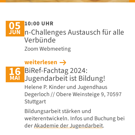
05
10:00 UHR
n-Challenges Austausch für alle
JUN
Verbünde
Zoom Webmeeting
weiterlesen
16
BiRef-Fachtag 2024:
Jugendarbeit ist Bildung!­
MAI
Helene P. Kinder und Jugendhaus
Degerloch // Obere Weinsteige 9, 70597
Stuttgart
Bildungsarbeit stärken und
weiterentwickeln. Infos und Buchung bei
der
Akademie der Jugendarbeit
.