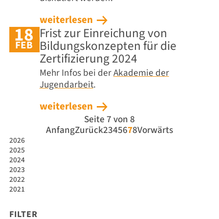
weiterlesen
18
Frist zur Einreichung von
Bildungskonzepten für die
FEB
Zertifizierung 2024
Mehr Infos bei der
Akademie der
Jugendarbeit
.
weiterlesen
Seite 7 von 8
Anfang
Zurück
2
3
4
5
6
7
8
Vorwärts
2026
2025
2024
2023
2022
2021
FILTER