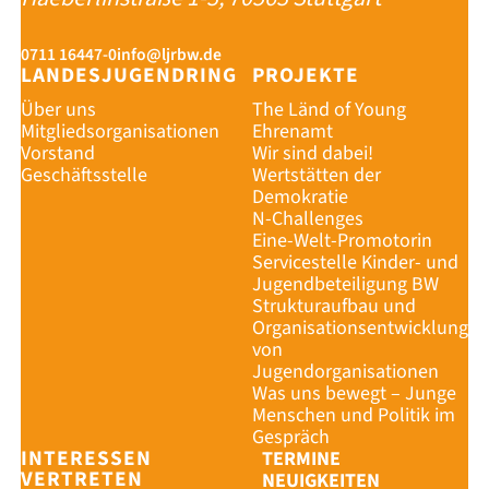
0711 16447-0
info@ljrbw.de
LANDESJUGENDRING
PROJEKTE
Über uns
The Länd of Young
Mitgliedsorganisationen
Ehrenamt
Vorstand
Wir sind dabei!
Geschäftsstelle
Wertstätten der
Demokratie
N-Challenges
Eine-Welt-Promotorin
Servicestelle Kinder- und
Jugendbeteiligung BW
Strukturaufbau und
Organisationsentwicklung
von
Jugendorganisationen
Was uns bewegt – Junge
Menschen und Politik im
Gespräch
INTERESSEN
TERMINE
VERTRETEN
NEUIGKEITEN