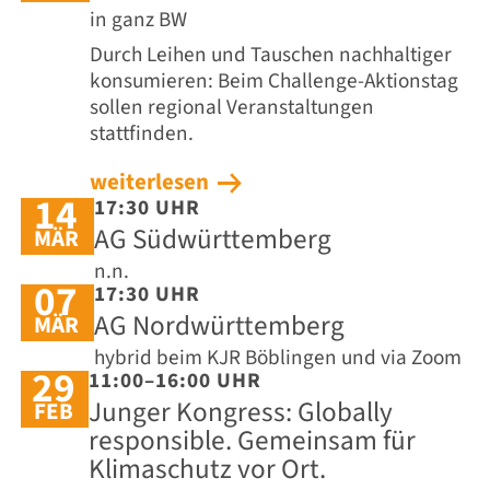
in ganz BW
Durch Leihen und Tauschen nachhaltiger
konsumieren: Beim Challenge-Aktionstag
sollen regional Veranstaltungen
stattfinden.
weiterlesen
14
17:30 UHR
AG Südwürttemberg
MÄR
n.n.
07
17:30 UHR
AG Nordwürttemberg
MÄR
hybrid beim KJR Böblingen und via Zoom
29
11:00–16:00 UHR
Junger Kongress: Globally
FEB
responsible. Gemeinsam für
Klimaschutz vor Ort.