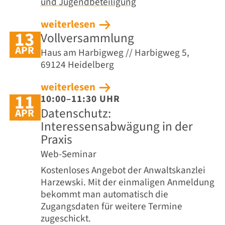
und Jugendbeteiligung
weiterlesen
13
Vollversammlung
APR
Haus am Harbigweg // Harbigweg 5,
69124 Heidelberg
weiterlesen
11
10:00–11:30 UHR
Datenschutz:
APR
Interessensabwägung in der
Praxis
Web-Seminar
Kostenloses Angebot der Anwaltskanzlei
Harzewski. Mit der einmaligen Anmeldung
bekommt man automatisch die
Zugangsdaten für weitere Termine
zugeschickt.