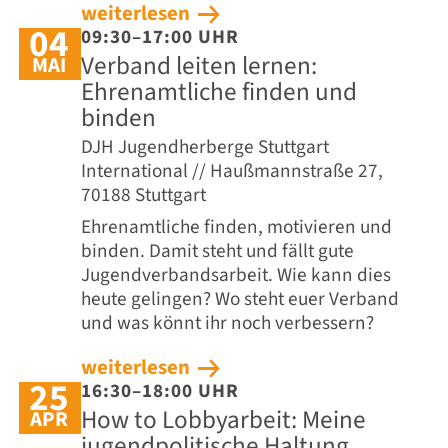
weiterlesen
04
09:30–17:00 UHR
Verband leiten lernen:
MAI
Ehrenamtliche finden und
binden
DJH Jugendherberge Stuttgart
International // Haußmannstraße 27,
70188 Stuttgart
Ehrenamtliche finden, motivieren und
binden. Damit steht und fällt gute
Jugendverbandsarbeit. Wie kann dies
heute gelingen? Wo steht euer Verband
und was könnt ihr noch verbessern?
weiterlesen
25
16:30–18:00 UHR
How to Lobbyarbeit: Meine
APR
jugendpolitische Haltung