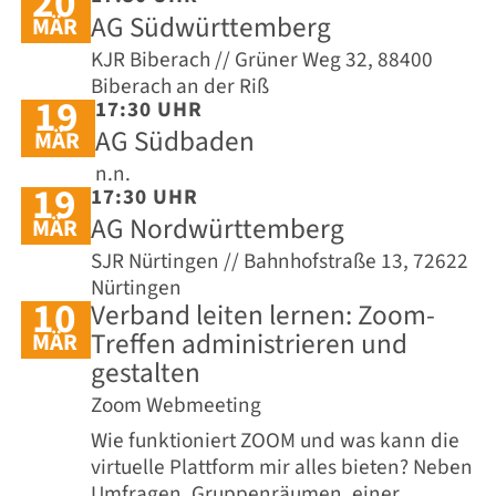
20
AG Südwürttemberg
MÄR
KJR Biberach // Grüner Weg 32, 88400
Biberach an der Riß
19
17:30 UHR
AG Südbaden
MÄR
n.n.
19
17:30 UHR
AG Nordwürttemberg
MÄR
SJR Nürtingen // Bahnhofstraße 13, 72622
Nürtingen
10
Verband leiten lernen: Zoom-
Treffen administrieren und
MÄR
gestalten
Zoom Webmeeting
Wie funktioniert ZOOM und was kann die
virtuelle Plattform mir alles bieten? Neben
Umfragen, Gruppenräumen, einer