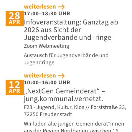
weiterlesen
28
17:00–18:30 UHR
Infoveranstaltung: Ganztag ab
APR
2026 aus Sicht der
Jugendverbände und -ringe
Zoom Webmeeting
Austausch für Jugendverbände und
Jugendringe
weiterlesen
12
10:00–16:00 UHR
„NextGen Gemeinderat“ –
APR
jung.kommunal.vernetzt.
F23 - Jugend, Kultur, Kids // Forststraße 23,
72250 Freudenstadt
Wir laden alle jungen Gemeinderät*innen
aus der Region Nordbaden zwischen 16