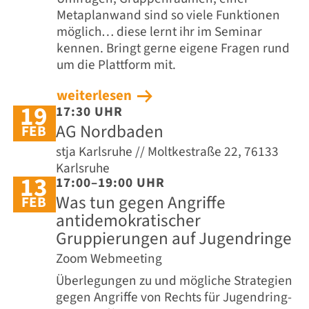
Metaplanwand sind so viele Funktionen
möglich… diese lernt ihr im Seminar
kennen. Bringt gerne eigene Fragen rund
um die Plattform mit.
weiterlesen
19
17:30 UHR
AG Nordbaden
FEB
stja Karlsruhe // Moltkestraße 22, 76133
Karlsruhe
13
17:00–19:00 UHR
Was tun gegen Angriffe
FEB
antidemokratischer
Gruppierungen auf Jugendringe
Zoom Webmeeting
Überlegungen zu und mögliche Strategien
gegen Angriffe von Rechts für Jugendring-