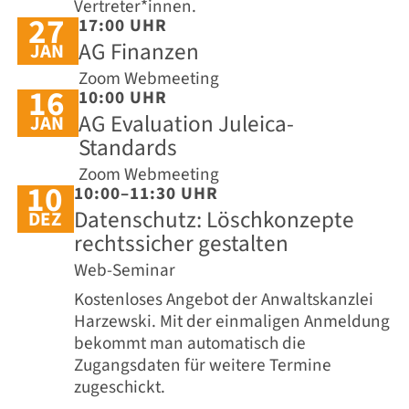
Vertreter*innen.
27
17:00 UHR
AG Finanzen
JAN
Zoom Webmeeting
16
10:00 UHR
AG Evaluation Juleica-
JAN
Standards
Zoom Webmeeting
10
10:00–11:30 UHR
Datenschutz: Löschkonzepte
DEZ
rechtssicher gestalten
Web-Seminar
Kostenloses Angebot der Anwaltskanzlei
Harzewski. Mit der einmaligen Anmeldung
bekommt man automatisch die
Zugangsdaten für weitere Termine
zugeschickt.