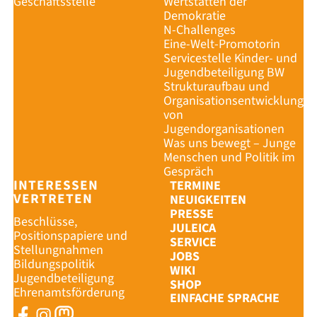
Geschäftsstelle
Wertstätten der
Demokratie
N-Challenges
Eine-Welt-Promotorin
Servicestelle Kinder- und
Jugendbeteiligung BW
Strukturaufbau und
Organisationsentwicklung
von
Jugendorganisationen
Was uns bewegt – Junge
Menschen und Politik im
Gespräch
INTERESSEN
TERMINE
VERTRETEN
NEUIGKEITEN
PRESSE
Beschlüsse,
JULEICA
Positionspapiere und
SERVICE
Stellungnahmen
JOBS
Bildungspolitik
WIKI
Jugendbeteiligung
SHOP
Ehrenamtsförderung
EINFACHE SPRACHE