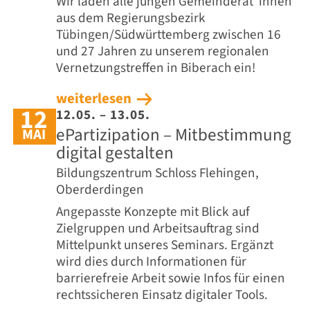
Wir laden alle jungen Gemeinderät*innen
aus dem Regierungsbezirk
Tübingen/Südwürttemberg zwischen 16
und 27 Jahren zu unserem regionalen
Vernetzungstreffen in Biberach ein!
weiterlesen
12
12.05. – 13.05.
ePartizipation – Mitbestimmung
MAI
digital gestalten
Bildungszentrum Schloss Flehingen,
Oberderdingen
Angepasste Konzepte mit Blick auf
Zielgruppen und Arbeitsauftrag sind
Mittelpunkt unseres Seminars. Ergänzt
wird dies durch Informationen für
barrierefreie Arbeit sowie Infos für einen
rechtssicheren Einsatz digitaler Tools.