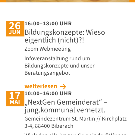
26
16:00–18:00 UHR
Bildungskonzepte: Wieso
JUN
eigentlich (nicht)?!
Zoom Webmeeting
Infoveranstaltung rund um
Bildungskonzepte und unser
Beratungsangebot
weiterlesen
17
10:00–16:00 UHR
„NextGen Gemeinderat“ –
MAI
jung.kommunal.vernetzt.
Gemeindezentrum St. Martin // Kirchplatz
3-4, 88400 Biberach