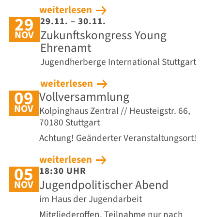
weiterlesen
29
29.11. – 30.11.
Zukunftskongress Young
NOV
Ehrenamt
Jugendherberge International Stuttgart
weiterlesen
09
Vollversammlung
NOV
Kolpinghaus Zentral // Heusteigstr. 66,
70180 Stuttgart
Achtung! Geänderter Veranstaltungsort!
weiterlesen
05
18:30 UHR
Jugendpolitischer Abend
NOV
im Haus der Jugendarbeit
Mitgliederoffen. Teilnahme nur nach