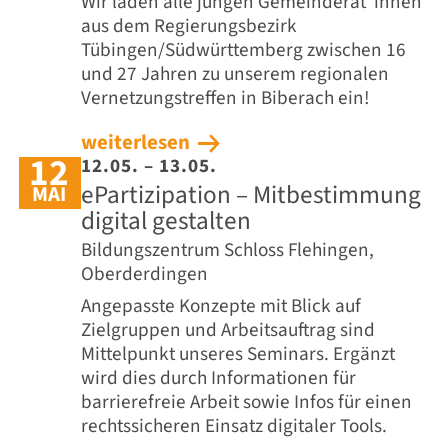
Wir laden alle jungen Gemeinderät*innen
aus dem Regierungsbezirk
Tübingen/Südwürttemberg zwischen 16
und 27 Jahren zu unserem regionalen
Vernetzungstreffen in Biberach ein!
weiterlesen
12
12.05. – 13.05.
ePartizipation – Mitbestimmung
MAI
digital gestalten
Bildungszentrum Schloss Flehingen,
Oberderdingen
Angepasste Konzepte mit Blick auf
Zielgruppen und Arbeitsauftrag sind
Mittelpunkt unseres Seminars. Ergänzt
wird dies durch Informationen für
barrierefreie Arbeit sowie Infos für einen
rechtssicheren Einsatz digitaler Tools.