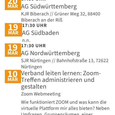
20
AG Südwürttemberg
MÄR
KJR Biberach // Grüner Weg 32, 88400
Biberach an der Riß
19
17:30 UHR
AG Südbaden
MÄR
n.n.
19
17:30 UHR
AG Nordwürttemberg
MÄR
SJR Nürtingen // Bahnhofstraße 13, 72622
Nürtingen
10
Verband leiten lernen: Zoom-
Treffen administrieren und
MÄR
gestalten
Zoom Webmeeting
Wie funktioniert ZOOM und was kann die
virtuelle Plattform mir alles bieten? Neben
Umfragen, Gruppenräumen, einer