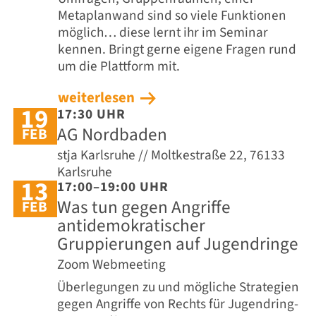
Metaplanwand sind so viele Funktionen
möglich… diese lernt ihr im Seminar
kennen. Bringt gerne eigene Fragen rund
um die Plattform mit.
weiterlesen
19
17:30 UHR
AG Nordbaden
FEB
stja Karlsruhe // Moltkestraße 22, 76133
Karlsruhe
13
17:00–19:00 UHR
Was tun gegen Angriffe
FEB
antidemokratischer
Gruppierungen auf Jugendringe
Zoom Webmeeting
Überlegungen zu und mögliche Strategien
gegen Angriffe von Rechts für Jugendring-