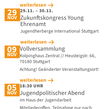
weiterlesen
29
29.11. – 30.11.
Zukunftskongress Young
NOV
Ehrenamt
Jugendherberge International Stuttgart
weiterlesen
09
Vollversammlung
NOV
Kolpinghaus Zentral // Heusteigstr. 66,
70180 Stuttgart
Achtung! Geänderter Veranstaltungsort!
weiterlesen
05
18:30 UHR
Jugendpolitischer Abend
NOV
im Haus der Jugendarbeit
Mitgliederoffen. Teilnahme nur nach