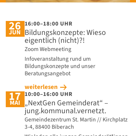
26
16:00–18:00 UHR
Bildungskonzepte: Wieso
JUN
eigentlich (nicht)?!
Zoom Webmeeting
Infoveranstaltung rund um
Bildungskonzepte und unser
Beratungsangebot
weiterlesen
17
10:00–16:00 UHR
„NextGen Gemeinderat“ –
MAI
jung.kommunal.vernetzt.
Gemeindezentrum St. Martin // Kirchplatz
3-4, 88400 Biberach