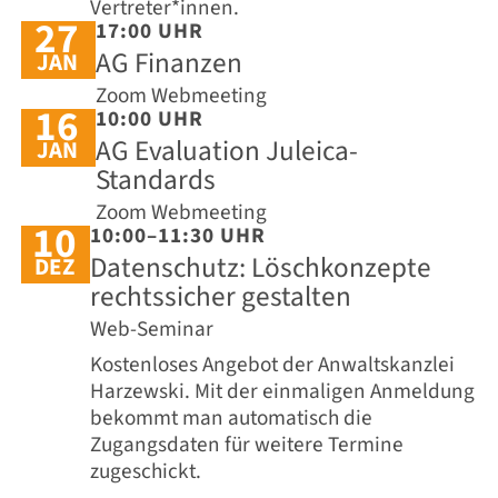
Vertreter*innen.
27
17:00 UHR
AG Finanzen
JAN
Zoom Webmeeting
16
10:00 UHR
AG Evaluation Juleica-
JAN
Standards
Zoom Webmeeting
10
10:00–11:30 UHR
Datenschutz: Löschkonzepte
DEZ
rechtssicher gestalten
Web-Seminar
Kostenloses Angebot der Anwaltskanzlei
Harzewski. Mit der einmaligen Anmeldung
bekommt man automatisch die
Zugangsdaten für weitere Termine
zugeschickt.