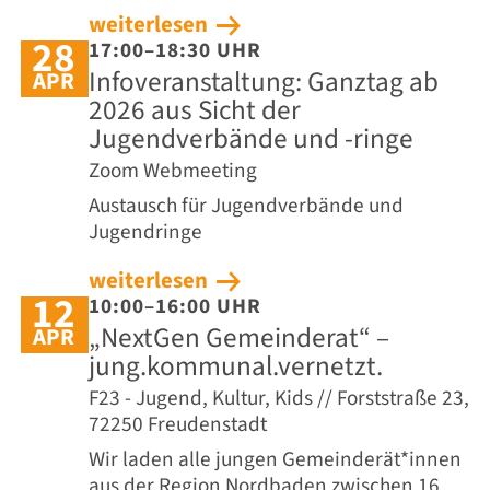
weiterlesen
28
17:00–18:30 UHR
Infoveranstaltung: Ganztag ab
APR
2026 aus Sicht der
Jugendverbände und -ringe
Zoom Webmeeting
Austausch für Jugendverbände und
Jugendringe
weiterlesen
12
10:00–16:00 UHR
„NextGen Gemeinderat“ –
APR
jung.kommunal.vernetzt.
F23 - Jugend, Kultur, Kids // Forststraße 23,
72250 Freudenstadt
Wir laden alle jungen Gemeinderät*innen
aus der Region Nordbaden zwischen 16