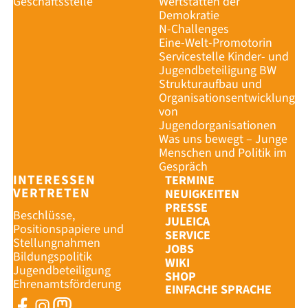
Geschäftsstelle
Wertstätten der
Demokratie
N-Challenges
Eine-Welt-Promotorin
Servicestelle Kinder- und
Jugendbeteiligung BW
Strukturaufbau und
Organisationsentwicklung
von
Jugendorganisationen
Was uns bewegt – Junge
Menschen und Politik im
Gespräch
INTERESSEN
TERMINE
VERTRETEN
NEUIGKEITEN
PRESSE
Beschlüsse,
JULEICA
Positionspapiere und
SERVICE
Stellungnahmen
JOBS
Bildungspolitik
WIKI
Jugendbeteiligung
SHOP
Ehrenamtsförderung
EINFACHE SPRACHE