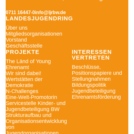
0711 16447-0
info@ljrbw.de
LANDESJUGENDRING
Über uns
Mitgliedsorganisationen
Vorstand
Geschäftsstelle
PROJEKTE
INTERESSEN
VERTRETEN
The Länd of Young
Beschlüsse,
Ehrenamt
Positionspapiere und
Wir sind dabei!
Stellungnahmen
Wertstätten der
Bildungspolitik
Demokratie
Jugendbeteiligung
N-Challenges
Ehrenamtsförderung
Eine-Welt-Promotorin
Servicestelle Kinder- und
Jugendbeteiligung BW
Strukturaufbau und
Organisationsentwicklung
von
Jugendorganisationen