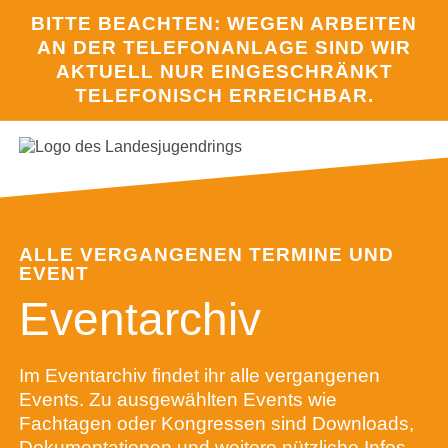
BITTE BEACHTEN: WEGEN ARBEITEN
AN DER TELEFONANLAGE SIND WIR
AKTUELL NUR EINGESCHRÄNKT
TELEFONISCH ERREICHBAR.
HOME
ÜBER UN
INTERES
ALLE VERGANGENEN TERMINE UND
KAMPAG
EVENT
PROJEKT
Eventarchiv
TERMINE
Im Eventarchiv findet ihr alle vergangenen
JULEICA
Events. Zu ausgewählten Events wie
Fachtagen oder Kongressen sind Downloads,
SERVICE
Dokumentationen und weitere nützliche Infos