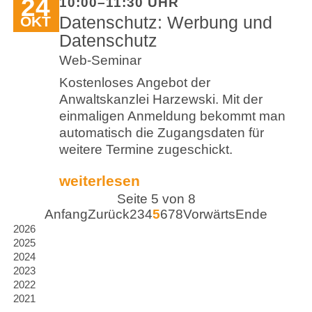
24
10:00–11:30 UHR
Datenschutz: Werbung und
OKT
Datenschutz
Web-Seminar
Kostenloses Angebot der
Anwaltskanzlei Harzewski. Mit der
einmaligen Anmeldung bekommt man
automatisch die Zugangsdaten für
weitere Termine zugeschickt.
weiterlesen
Seite 5 von 8
Anfang
Zurück
2
3
4
5
6
7
8
Vorwärts
Ende
2026
2025
2024
2023
2022
2021