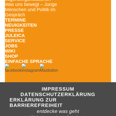
Was uns bewegt – Junge
Menschen und Politik im
Gespräch
TERMINE
NEUIGKEITEN
PRESSE
JULEICA
SERVICE
JOBS
WIKI
SHOP
EINFACHE SPRACHE
SHOP
IMPRESSUM
IMPRESS
DATENSCHUTZERKLÄRUNG
ERKLÄRUNG ZUR
DATENSC
BARRIEREFREIHEIT
entdecke was geht
MENÜ SCH