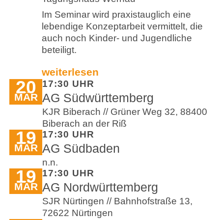
Im Seminar wird praxistauglich eine
lebendige Konzeptarbeit vermittelt, die
auch noch Kinder- und Jugendliche
beteiligt.
weiterlesen
20
17:30 UHR
AG Südwürttemberg
MÄR
KJR Biberach // Grüner Weg 32, 88400
Biberach an der Riß
19
17:30 UHR
AG Südbaden
MÄR
n.n.
19
17:30 UHR
AG Nordwürttemberg
MÄR
SJR Nürtingen // Bahnhofstraße 13,
72622 Nürtingen