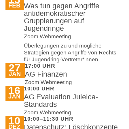
Was tun gegen Angriffe
FEB
antidemokratischer
Gruppierungen auf
Jugendringe
Zoom Webmeeting
Überlegungen zu und mögliche
Strategien gegen Angriffe von Rechts
für Jugendring-Vertreter*innen.
27
17:00 UHR
AG Finanzen
JAN
Zoom Webmeeting
16
10:00 UHR
AG Evaluation Juleica-
JAN
Standards
Zoom Webmeeting
10
10:00–11:30 UHR
Datenschutz: Löschkonzepte
DEZ