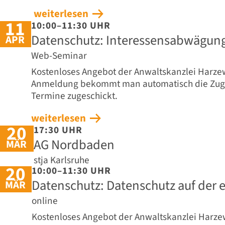
weiterlesen
11
10:00–11:30 UHR
Datenschutz: Interessensabwägung 
APR
Web-Seminar
Kostenloses Angebot der Anwaltskanzlei Harzew
Anmeldung bekommt man automatisch die Zuga
Termine zugeschickt.
weiterlesen
20
17:30 UHR
AG Nordbaden
MÄR
stja Karlsruhe
20
10:00–11:30 UHR
Datenschutz: Datenschutz auf der 
MÄR
online
Kostenloses Angebot der Anwaltskanzlei Harzew