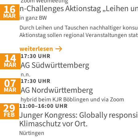
Zoom Webmeeting
16
n-Challenges Aktionstag „Leihen u
MÄR
in ganz BW
Durch Leihen und Tauschen nachhaltiger konsu
Aktionstag sollen regional Veranstaltungen stat
weiterlesen
14
17:30 UHR
AG Südwürttemberg
MÄR
n.n.
07
17:30 UHR
AG Nordwürttemberg
MÄR
hybrid beim KJR Böblingen und via Zoom
29
11:00–16:00 UHR
Junger Kongress: Globally respons
FEB
Klimaschutz vor Ort.
Nürtingen