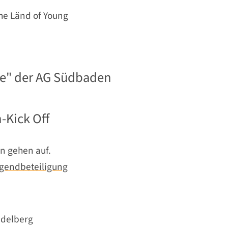
he Länd of Young
se" der AG Südbaden
-Kick Off
n gehen auf.
Jugendbeteiligung
idelberg