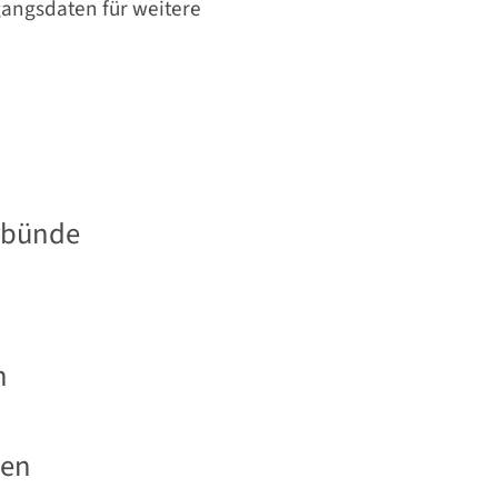
ngsdaten für weitere
erbünde
n
nen