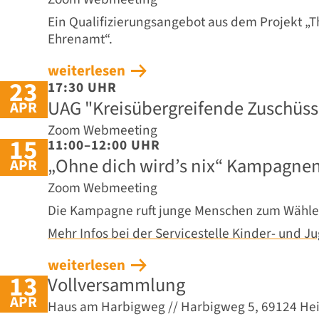
Ein Qualifizierungsangebot aus dem Projekt „T
Ehrenamt“.
weiterlesen
23
17:30 UHR
UAG "Kreisübergreifende Zuschüs
APR
Zoom Webmeeting
15
11:00–12:00 UHR
„Ohne dich wird’s nix“ Kampagnen
APR
Zoom Webmeeting
Die Kampagne ruft junge Menschen zum Wähle
Mehr Infos bei der Servicestelle Kinder- und 
weiterlesen
13
Vollversammlung
APR
Haus am Harbigweg // Harbigweg 5, 69124 He