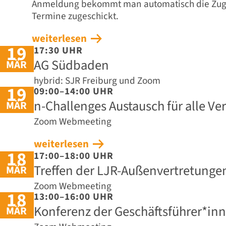
Anmeldung bekommt man automatisch die Zuga
Termine zugeschickt.
weiterlesen
19
17:30 UHR
AG Südbaden
MÄR
hybrid: SJR Freiburg und Zoom
19
09:00–14:00 UHR
n-Challenges Austausch für alle V
MÄR
Zoom Webmeeting
weiterlesen
18
17:00–18:00 UHR
Treffen der LJR-Außenvertretunge
MÄR
Zoom Webmeeting
18
13:00–16:00 UHR
Konferenz der Geschäftsführer*in
MÄR