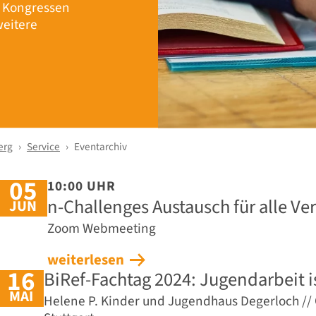
r Kongressen
eitere
erg
Service
Eventarchiv
05
10:00 UHR
n-Challenges Austausch für alle V
JUN
Zoom Webmeeting
weiterlesen
16
BiRef-Fachtag 2024: Jugendarbeit is
MAI
Helene P. Kinder und Jugendhaus Degerloch //