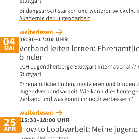
Stuttgart
Bildungsarbeit stärken und weiterentwickeln. 
Akademie der Jugendarbeit
.
weiterlesen
04
09:30–17:00 UHR
Verband leiten lernen: Ehrenamtli
MAI
binden
DJH Jugendherberge Stuttgart International /
Stuttgart
Ehrenamtliche finden, motivieren und binden. D
Jugendverbandsarbeit. Wie kann dies heute ge
Verband und was könnt ihr noch verbessern?
weiterlesen
25
16:30–18:00 UHR
How to Lobbyarbeit: Meine jugend
APR
Zoom Webmeeting