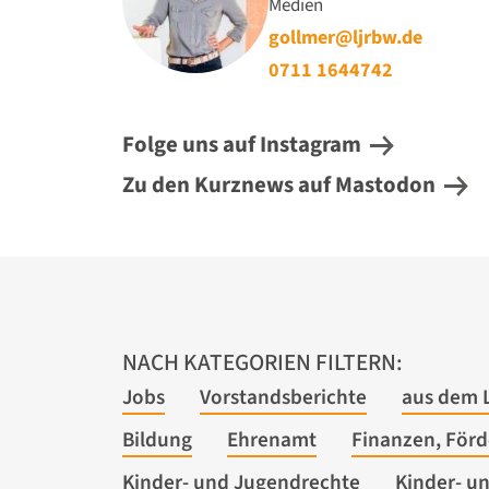
Medien
gollmer@ljrbw.de
0711 1644742
Folge uns auf Instagram
Zu den Kurznews auf Mastodon
NACH KATEGORIEN FILTERN:
Jobs
Vorstandsberichte
aus dem 
Bildung
Ehrenamt
Finanzen, För
Kinder- und Jugendrechte
Kinder- u