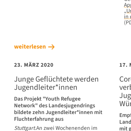
Ap
„U
in
(P
weiterlesen
23. MÄRZ 2020
17.
Junge Geflüchtete werden
Cor
Jugendleiter*innen
ver
Jug
Das Projekt "Youth Refugee
Wür
Network" des Landesjugendrings
bildete zehn Jugendleiter*innen mit
Empf
Fluchterfahrung aus
Land
Stuttgart.
An zwei Wochenenden im
mit 