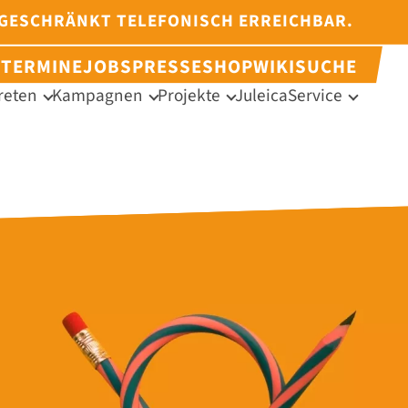
NGESCHRÄNKT TELEFONISCH ERREICHBAR.
N
TERMINE
JOBS
PRESSE
SHOP
WIKI
SUCHE
reten
Kampagnen
Projekte
Juleica
Service