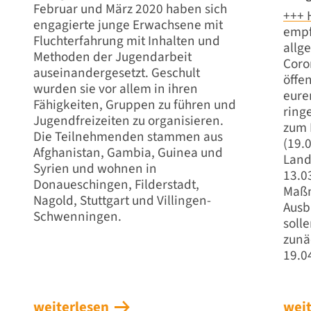
Februar und März 2020 haben sich
+++ 
engagierte junge Erwachsene mit
empf
Fluchterfahrung mit Inhalten und
allg
Methoden der Jugendarbeit
Coro
auseinanderge­setzt. Geschult
öffe
wurden sie vor allem in ihren
eure
Fähigkeiten, Gruppen zu führen und
ringe
Jugendfreizeiten zu organisieren.
zum 
Die Teilnehmenden stammen aus
(19.
Afghanistan, Gambia, Guinea und
Land
Syrien und wohnen in
13.0
Donaueschingen, Filderstadt,
Maßn
Nagold, Stuttgart und Villingen-
Ausb
Schwenningen.
soll
zunä
19.0
weiterlesen
weit