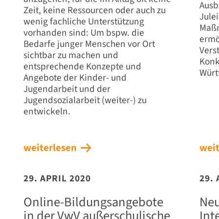
Ausb
Zeit, keine Ressourcen oder auch zu
Jule
wenig fachliche Unterstützung
Maßn
vorhanden sind: Um bspw. die
ermö
Bedarfe junger Menschen vor Ort
Vers
sichtbar zu machen und
Konk
entsprechende Konzepte und
Würt
Angebote der Kinder- und
Jugendarbeit und der
Jugendsozialarbeit (weiter-) zu
entwickeln.
weiterlesen
weit
29. APRIL 2020
29. 
Online-Bildungsangebote
Neu
in der VwV außerschulische
Int