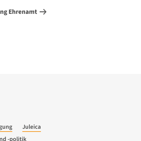
oung Ehrenamt
igung
Juleica
d -politik