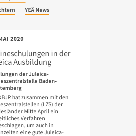
chtern
YEÄ News
MAI 2020
ineschulungen in der
eica Ausbildung
lungen der Juleica-
eszentralstelle Baden-
ttemberg
DBJR hat zusammen mit den
eszentralstellen (LZS) der
esländer Mitte April ein
eitliches Verfahren
eschlagen, um auch in
enzeiten eine gute Juleica-