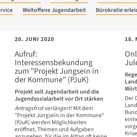
rvice
Weltoffene Jugendarbeit
Bürokratie erlei
20. JUNI 2020
18. 
Aufruf:
Onl
Interessensbekundung
Jul
zum "Projekt Jungsein in
Rege
der Kommune" (PJuK)
Land
Wür
Projekt soll Jugendarbeit und die
Der 
Jugendsozialarbeit vor Ort stärken
Land
Antragsfrist verlängert!
Mit dem
Bund
"Projekt Jungsein in der Kommune“
einh
(PJuK) werden Möglichkeiten
vorg
eröffnet, Themen und Aufgaben
Kris
anzugehen, für die im Alltag oft keine