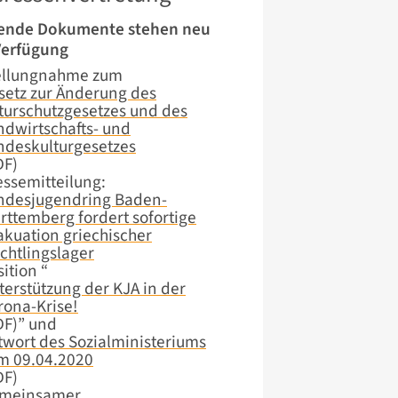
ende Dokumente stehen neu
Verfügung
ellungnahme zum
setz zur Änderung des
turschutzgesetzes und des
ndwirtschafts- und
ndeskulturgesetzes
DF)
essemitteilung:
ndesjugendring Baden-
rttemberg fordert sofortige
akuation griechischer
üchtlingslager
ition “
terstützung der KJA in der
rona-Krise!
DF)” und
twort des Sozialministeriums
m 09.04.2020
DF)
meinsamer