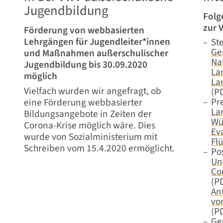
Jugendbildung
Folg
zur 
Förderung von webbasierten
Lehrgängen für Jugendleiter*innen
St
Ge
und Maßnahmen außerschulischer
Na
Jugendbildung bis 30.09.2020
La
möglich
La
Vielfach wurden wir angefragt, ob
(P
Pr
eine Förderung webbasierter
La
Bildungsangebote in Zeiten der
Wü
Corona-Krise möglich wäre. Dies
Ev
wurde von Sozialministerium mit
Fl
Schreiben vom 15.4.2020 ermöglicht.
Pos
Un
Co
(P
An
vo
(P
Ge