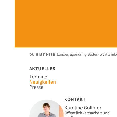
Landesjugendring Baden-Württemb
DU BIST HIER:
AKTUELLES
Navigation
Termine
überspringen
Neuigkeiten
Presse
KONTAKT
Karoline Gollmer
Öffentlichkeitsarbeit und