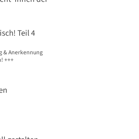
ch! Teil 4
ung & Anerkennung
n! +++
en