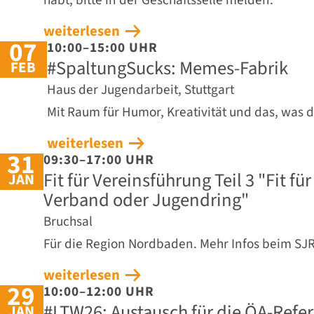
weiterlesen
07
10:00–15:00 UHR
#SpaltungSucks: Memes-Fabrik
FEB
Haus der Jugendarbeit, Stuttgart
Mit Raum für Humor, Kreativität und das, was 
weiterlesen
31
09:30–17:00 UHR
Fit für Vereinsführung Teil 3 "Fit fü
JAN
Verband oder Jugendring"
Bruchsal
Für die Region Nordbaden. Mehr Infos beim SJ
weiterlesen
29
10:00–12:00 UHR
#LTW26: Austausch für die ÖA-Refe
JAN