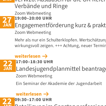
Verbände und Ringe
Zoom Webmeeting
27
19:00–20:00 UHR
Engagementförderung kurz & praktis
JAN
Zoom Webmeeting
Mehr als nur ein Schulterklopfen. Wertschätz
wirkungsvoll zeigen. +++ Achtung, neuer Termi
weiterlesen
22
17:00–18:30 UHR
Landesjugendplanmittel beantrag
JAN
Zoom Webmeeting
Ein Seminar der Akademie der Jugendarbeit
weiterlesen
22
09:30–17:00 UHR