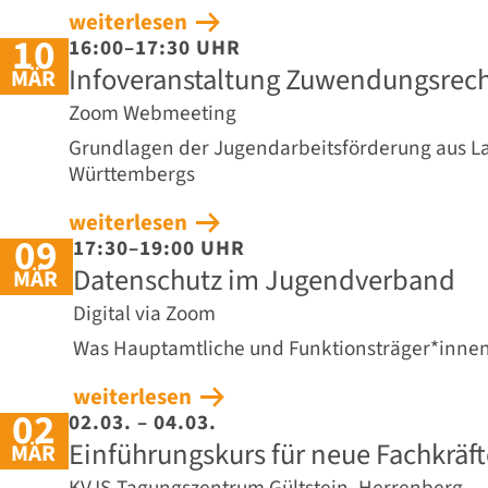
weiterlesen
10
16:00–17:30 UHR
Infoveranstaltung Zuwendungsrec
MÄR
Zoom Webmeeting
Grundlagen der Jugendarbeitsförderung aus L
Württembergs
weiterlesen
09
17:30–19:00 UHR
Datenschutz im Jugendverband
MÄR
Digital via Zoom
Was Hauptamtliche und Funktionsträger*innen
weiterlesen
02
02.03. – 04.03.
Einführungskurs für neue Fachkräft
MÄR
KVJS-Tagungszentrum Gültstein, Herrenberg