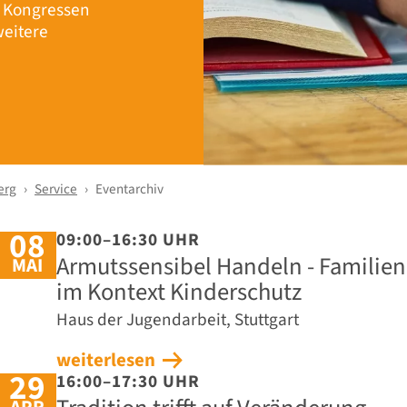
r Kongressen
eitere
erg
Service
Eventarchiv
08
09:00–16:30 UHR
Armutssensibel Handeln - Familie
MAI
im Kontext Kinderschutz
Haus der Jugendarbeit, Stuttgart
weiterlesen
29
16:00–17:30 UHR
APR