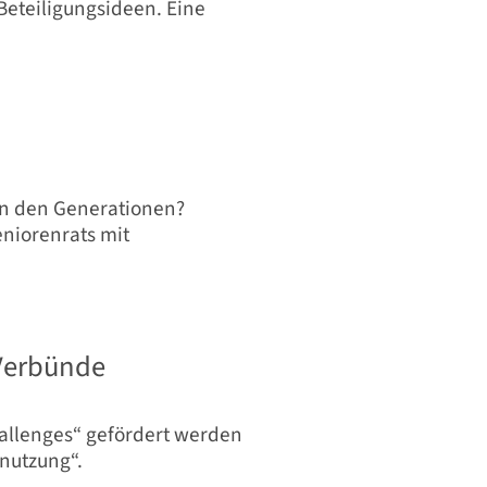
Beteiligungsideen. Eine
hen den Generationen?
eniorenrats mit
 Verbünde
hallenges“ gefördert werden
nutzung“.