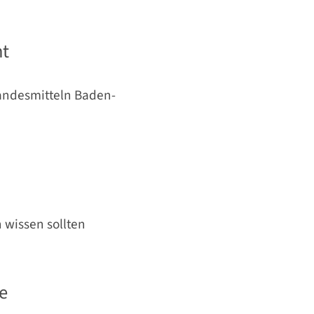
ht
andesmitteln Baden-
 wissen sollten
e