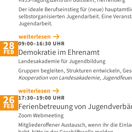
Der ideale Berufseinstieg für (neue) hauptamtli
selbstorganisierten Jugendarbeit. Eine Verans
Jugendarbeit.
weiterlesen
28
09:00–16:30 UHR
Demokratie im Ehrenamt
FEB
Landesakademie für Jugendbildung
Gruppen begleiten, Strukturen entwickeln, Gese
Kooperation von Landesakademie, Jugendfeuer
weiterlesen
26
17:30–19:00 UHR
Ferienbetreuung von Jugendverbä
FEB
Zoom Webmeeting
Mitgliederoffener Austausch, wenn ihr die Einl
habt, bitte in der Geschäftsselle melden.