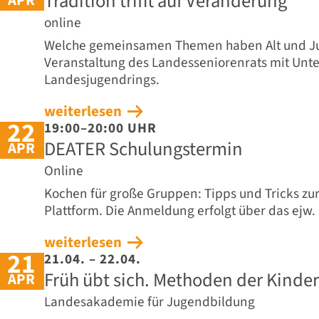
Tradition trifft auf Veränderung
online
Welche gemeinsamen Themen haben Alt und Jung
Veranstaltung des Landesseniorenrats mit Unte
Landesjugendrings.
weiterlesen
22
19:00–20:00 UHR
DEATER Schulungstermin
APR
Online
Kochen für große Gruppen: Tipps und Tricks zu
Plattform. Die Anmeldung erfolgt über das ejw.
weiterlesen
21
21.04. – 22.04.
Früh übt sich. Methoden der Kinde
APR
Landesakademie für Jugendbildung