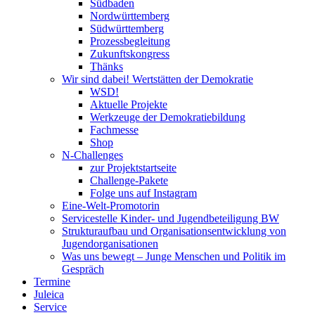
Südbaden
Nordwürttemberg
Südwürttemberg
Prozessbegleitung
Zukunftskongress
Thänks
Wir sind dabei! Wertstätten der Demokratie
WSD!
Aktuelle Projekte
Werkzeuge der Demokratiebildung
Fachmesse
Shop
N-Challenges
zur Projektstartseite
Challenge-Pakete
Folge uns auf Instagram
Eine-Welt-Promotorin
Servicestelle Kinder- und Jugendbeteiligung BW
Strukturaufbau und Organisationsentwicklung von
Jugendorganisationen
Was uns bewegt – Junge Menschen und Politik im
Gespräch
Termine
Juleica
Service