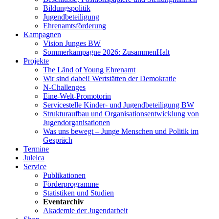
Bildungspolitik
Jugendbeteiligung
Ehrenamtsförderung
Kampagnen
Vision Junges BW
Sommerkampagne 2026: ZusammenHalt
Projekte
The Länd of Young Ehrenamt
Wir sind dabei! Wertstätten der Demokratie
N-Challenges
Eine-Welt-Promotorin
Servicestelle Kinder- und Jugendbeteiligung BW
Strukturaufbau und Organisationsentwicklung von
Jugendorganisationen
Was uns bewegt – Junge Menschen und Politik im
Gespräch
Termine
Juleica
Service
Publikationen
Förderprogramme
Statistiken und Studien
Eventarchiv
Akademie der Jugendarbeit