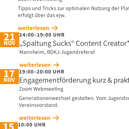
Tipps und Tricks zur optimalen Nutzung der Pl
erfolgt über das ejw.
weiterlesen
21
14:00–19:00 UHR
„Spaltung Sucks“ Content Creato
NOV
Mannheim, BDKJ-Jugendreferat
weiterlesen
17
19:00–20:00 UHR
Engagementförderung kurz & prakti
NOV
Zoom Webmeeting
Generationenwechsel gestalten. Vom Jugendv
Vereinsvorstand.
weiterlesen
15
10:00 UHR