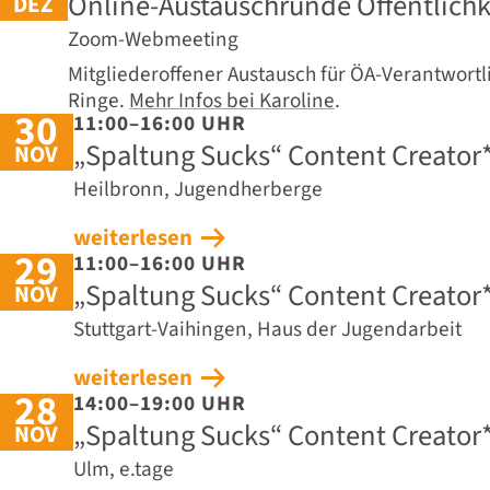
Online-Austauschrunde Öffentlichk
DEZ
Zoom-Webmeeting
Mitgliederoffener Austausch für ÖA-Verantwort
Ringe.
Mehr Infos bei Karoline
.
30
11:00–16:00 UHR
„Spaltung Sucks“ Content Creato
NOV
Heilbronn, Jugendherberge
weiterlesen
29
11:00–16:00 UHR
„Spaltung Sucks“ Content Creato
NOV
Stuttgart-Vaihingen, Haus der Jugendarbeit
weiterlesen
28
14:00–19:00 UHR
„Spaltung Sucks“ Content Creato
NOV
Ulm, e.tage