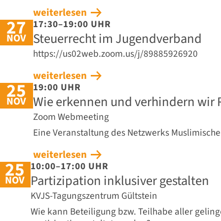
weiterlesen
27
17:30–19:00 UHR
Steuerrecht im Jugendverband
NOV
https://us02web.zoom.us/j/89885926920
weiterlesen
25
19:00 UHR
Wie erkennen und verhindern wir
NOV
Zoom Webmeeting
Eine Veranstaltung des Netzwerks Muslimisch
weiterlesen
25
10:00–17:00 UHR
Partizipation inklusiver gestalten
NOV
KVJS-Tagungszentrum Gültstein
Wie kann Beteiligung bzw. Teilhabe aller gelin