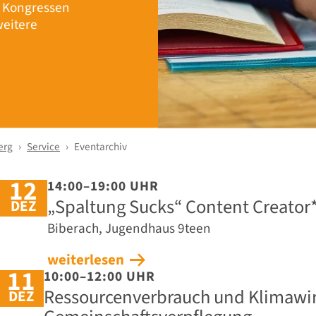
r Kongressen
eitere
erg
Service
Eventarchiv
12
14:00–19:00 UHR
„Spaltung Sucks“ Content Creato
DEZ
Biberach, Jugendhaus 9teen
weiterlesen
11
10:00–12:00 UHR
Ressourcenverbrauch und Klimawi
DEZ