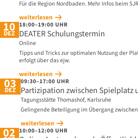
Für die Region Nordbaden. Mehr Infos beim SJ
weiterlesen
10
18:00–19:00 UHR
DEATER Schulungstermin
DEZ
Online
Tipps und Tricks zur optimalen Nutzung der Pl
erfolgt über das ejw.
weiterlesen
03
09:30–17:00 UHR
Partizipation zwischen Spielplat
DEZ
Tagungsstätte Thomashof, Karlsruhe
Gelingende Beteiligung im Übergang zwischen
weiterlesen
02
10:00–12:00 UHR