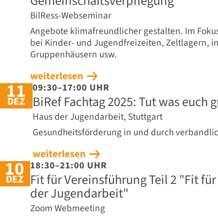
Gemeinschaftsverpflegung
BilRess-Webseminar
Angebote klimafreundlicher gestalten. Im Fokus 
bei Kinder- und Jugendfreizeiten, Zeltlagern, 
Gruppenhäusern usw.
weiterlesen
11
09:30–17:00 UHR
BiRef Fachtag 2025: Tut was euch gu
DEZ
Haus der Jugendarbeit, Stuttgart
Gesundheitsförderung in und durch verbandli
weiterlesen
10
18:30–21:00 UHR
Fit für Vereinsführung Teil 2 "Fit fü
DEZ
der Jugendarbeit"
Zoom Webmeeting