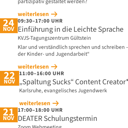
partizipativ gestaltet werden?
weiterlesen
24
09:30–17:00 UHR
Einführung in die Leichte Sprache
NOV
KVJS-Tagungszentrum Gültstein
Klar und verständlich sprechen und schreiben –
der Kinder- und Jugendarbeit“
weiterlesen
22
11:00–16:00 UHR
„Spaltung Sucks“ Content Creato
NOV
Karlsruhe, evangelisches Jugendwerk
weiterlesen
21
17:00–18:00 UHR
DEATER Schulungstermin
NOV
Zoom Webmeeting