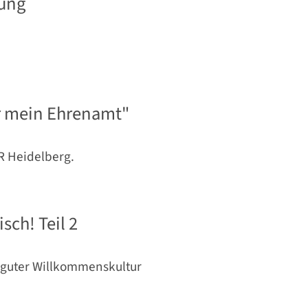
uung
für mein Ehrenamt"
R Heidelberg.
ch! Teil 2
guter Willkommenskultur