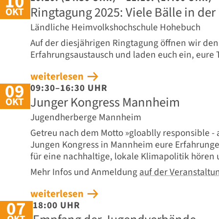
10
Ringtagung 2025: Viele Bälle in der 
OKT
Ländliche Heimvolkshochschule Hohebuch
Auf der diesjährigen Ringtagung öffnen wir de
Erfahrungsaustausch und laden euch ein, eure
weiterlesen
09
09:30–16:30 UHR
Junger Kongress Mannheim
OKT
Jugendherberge Mannheim
Getreu nach dem Motto »gloablly responsible - a
Jungen Kongress in Mannheim eure Erfahrung
für eine nachhaltige, lokale Klimapolitik hören 
Mehr Infos und Anmeldung
auf der Veranstaltu
weiterlesen
07
18:00 UHR
OKT