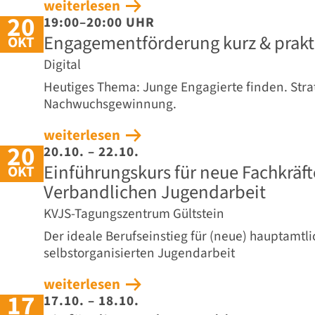
weiterlesen
20
19:00–20:00 UHR
Engagementförderung kurz & praktis
OKT
Digital
Heutiges Thema: Junge Engagierte finden. Strat
Nachwuchsgewinnung.
weiterlesen
20
20.10. – 22.10.
Einführungskurs für neue Fachkräft
OKT
Verbandlichen Jugendarbeit
KVJS-Tagungszentrum Gültstein
Der ideale Berufseinstieg für (neue) hauptamtli
selbstorganisierten Jugendarbeit
weiterlesen
17
17.10. – 18.10.