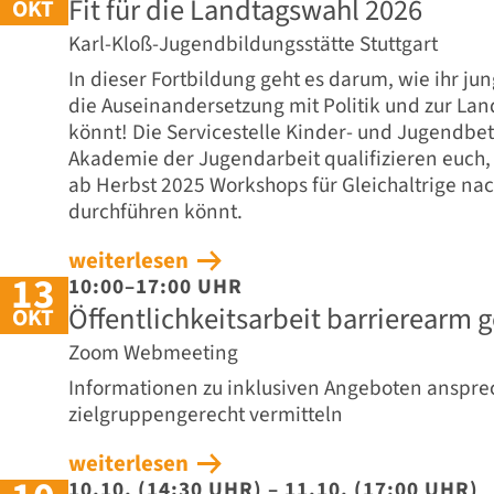
Fit für die Landtagswahl 2026
OKT
Karl-Kloß-Jugendbildungsstätte Stuttgart
In dieser Fortbildung geht es darum, wie ihr jun
die Auseinandersetzung mit Politik und zur La
könnt! Die Servicestelle Kinder- und Jugendbe
Akademie der Jugendarbeit qualifizieren euch,
ab Herbst 2025 Workshops für Gleichaltrige na
durchführen könnt.
weiterlesen
13
10:00–17:00 UHR
Öffentlichkeitsarbeit barrierearm g
OKT
Zoom Webmeeting
Informationen zu inklusiven Angeboten anspr
zielgruppengerecht vermitteln
weiterlesen
10.10. (14:30 UHR) – 11.10. (17:00 UHR)