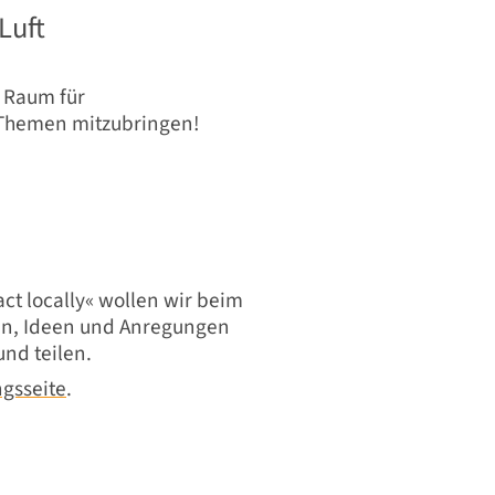
Luft
n Raum für
 Themen mitzubringen!
ct locally« wollen wir beim
en, Ideen und Anregungen
und teilen.
ngsseite
.