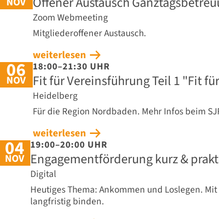
Offener Austausch Ganztagsbetre
NOV
Zoom Webmeeting
Mitgliederoffener Austausch.
weiterlesen
06
18:00–21:30 UHR
Fit für Vereinsführung Teil 1 "Fit 
NOV
Heidelberg
Für die Region Nordbaden. Mehr Infos beim SJ
weiterlesen
04
19:00–20:00 UHR
Engagementförderung kurz & praktis
NOV
Digital
Heutiges Thema: Ankommen und Loslegen. Mit 
langfristig binden.