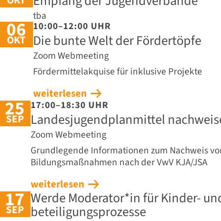
Empfang der Jugendverbände
tba
06
10:00–12:00 UHR
Die bunte Welt der Fördertöpfe
OKT
Zoom Webmeeting
Fördermittelakquise für inklusive Projekte
weiterlesen
25
17:00–18:30 UHR
Landesjugendplanmittel nachweis
SEP
Zoom Webmeeting
Grundlegende Informationen zum Nachweis vo
Bildungsmaßnahmen nach der VwV KJA/JSA
weiterlesen
17
Werde Moderator*in für Kinder- un
SEP
beteiligungs­prozesse