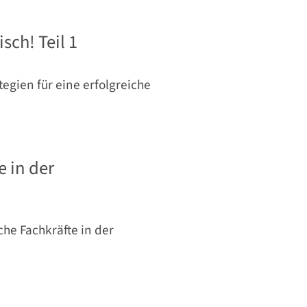
ch! Teil 1
egien für eine erfolgreiche
e in der
che Fachkräfte in der