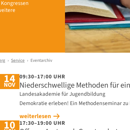
r Kongressen
eitere
erg
Service
Eventarchiv
14
09:30–17:00 UHR
Niederschwellige Methoden für ein
NOV
Landesakademie für Jugendbildung
Demokratie erleben! Ein Methodenseminar zu
weiterlesen
10
17:30–19:00 UHR