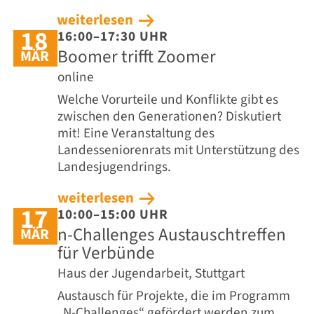
weiterlesen
18
16:00–17:30 UHR
Boomer trifft Zoomer
MÄR
online
Welche Vorurteile und Konflikte gibt es
zwischen den Generationen? Diskutiert
mit! Eine Veranstaltung des
Landesseniorenrats mit Unterstützung des
Landesjugendrings.
weiterlesen
17
10:00–15:00 UHR
n-Challenges Austauschtreffen
MÄR
für Verbünde
Haus der Jugendarbeit, Stuttgart
Austausch für Projekte, die im Programm
„N-Challenges“ gefördert werden zum