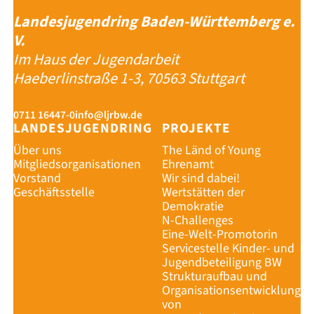
Landesjugendring Baden-Württemberg e.
V.
Im Haus der Jugendarbeit
Haeberlinstraße 1-3, 70563 Stuttgart
0711 16447-0
info@ljrbw.de
LANDESJUGENDRING
PROJEKTE
Über uns
The Länd of Young
Mitgliedsorganisationen
Ehrenamt
Vorstand
Wir sind dabei!
Geschäftsstelle
Wertstätten der
Demokratie
N-Challenges
Eine-Welt-Promotorin
Servicestelle Kinder- und
Jugendbeteiligung BW
Strukturaufbau und
Organisationsentwicklung
von