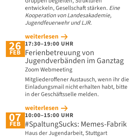
Gruppen begleiten, Strukturen
entwickeln, Gesellschaft stärken.
Eine
Kooperation von Landesakademie,
Jugendfeuerwehr und LJR.
weiterlesen
26
17:30–19:00 UHR
Ferienbetreuung von
FEB
Jugendverbänden im Ganztag
Zoom Webmeeting
Mitgliederoffener Austausch, wenn ihr die
Einladungsmail nicht erhalten habt, bitte
in der Geschäftsselle melden.
weiterlesen
07
10:00–15:00 UHR
#SpaltungSucks: Memes-Fabrik
FEB
Haus der Jugendarbeit, Stuttgart