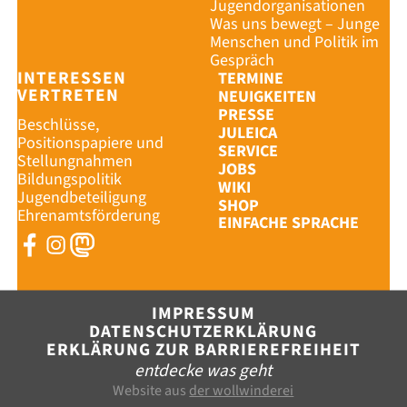
Jugendorganisationen
Was uns bewegt – Junge
Menschen und Politik im
Gespräch
INTERESSEN
TERMINE
VERTRETEN
NEUIGKEITEN
PRESSE
Beschlüsse,
JULEICA
Positionspapiere und
SERVICE
Stellungnahmen
JOBS
Bildungspolitik
WIKI
Jugendbeteiligung
SHOP
Ehrenamtsförderung
EINFACHE SPRACHE
SHOP
IMPRESSU
IMPRESSUM
DATENSCH
DATENSCHUTZERKLÄRUNG
ERKLÄRUNG ZUR BARRIEREFREIHEIT
ERKLÄRUNG
entdecke was geht
MENÜ SCHL
Website aus
der wollwinderei