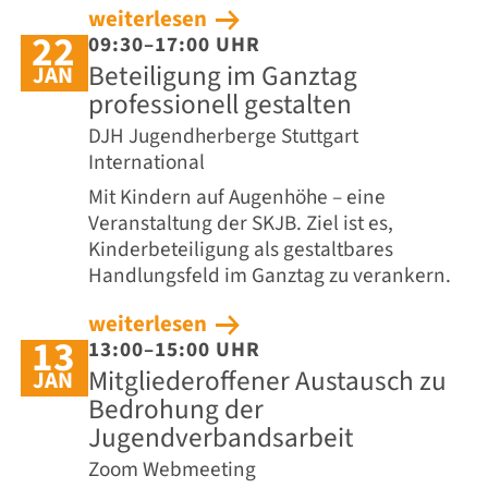
weiterlesen
22
09:30–17:00 UHR
Beteiligung im Ganztag
JAN
professionell gestalten
DJH Jugendherberge Stuttgart
International
Mit Kindern auf Augenhöhe – eine
Veranstaltung der SKJB.
Ziel ist es,
Kinderbeteiligung als gestaltbares
Handlungsfeld im Ganztag zu verankern.
weiterlesen
13
13:00–15:00 UHR
Mitgliederoffener Austausch zu
JAN
Bedrohung der
Jugendverbandsarbeit
Zoom Webmeeting