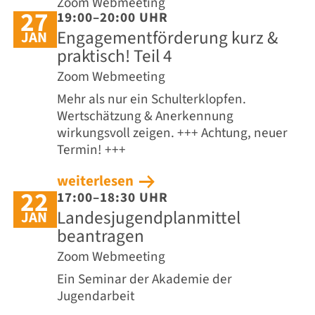
Zoom Webmeeting
27
19:00–20:00 UHR
Engagementförderung kurz &
JAN
praktisch! Teil 4
Zoom Webmeeting
Mehr als nur ein Schulterklopfen.
Wertschätzung & Anerkennung
wirkungsvoll zeigen. +++ Achtung, neuer
Termin! +++
weiterlesen
22
17:00–18:30 UHR
Landesjugendplanmittel
JAN
beantragen
Zoom Webmeeting
Ein Seminar der Akademie der
Jugendarbeit