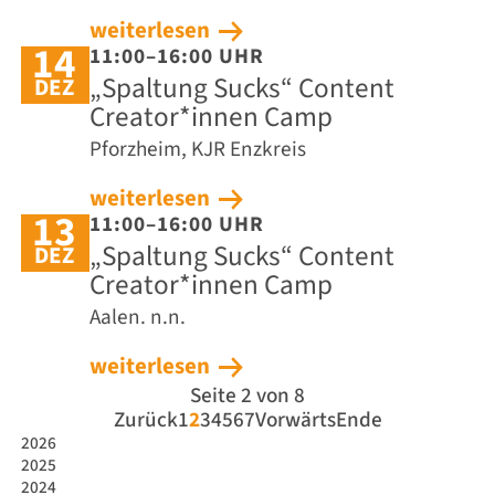
weiterlesen
14
11:00–16:00 UHR
„Spaltung Sucks“ Content
DEZ
Creator*innen Camp
Pforzheim, KJR Enzkreis
weiterlesen
13
11:00–16:00 UHR
„Spaltung Sucks“ Content
DEZ
Creator*innen Camp
Aalen. n.n.
weiterlesen
Seite 2 von 8
Zurück
1
2
3
4
5
6
7
Vorwärts
Ende
2026
2025
2024