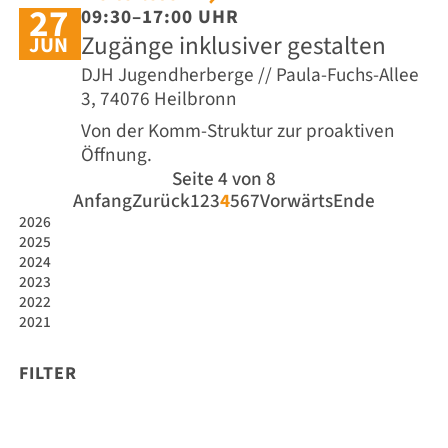
27
09:30–17:00 UHR
Zugänge inklusiver gestalten
JUN
DJH Jugendherberge // Paula-Fuchs-Allee
3, 74076 Heilbronn
Von der Komm-Struktur zur proaktiven
Öffnung.
Seite 4 von 8
Anfang
Zurück
1
2
3
4
5
6
7
Vorwärts
Ende
2026
2025
2024
2023
2022
2021
FILTER