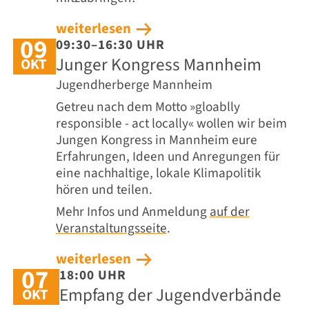
weiterlesen
09
09:30–16:30 UHR
Junger Kongress Mannheim
OKT
Jugendherberge Mannheim
Getreu nach dem Motto »gloablly
responsible - act locally« wollen wir beim
Jungen Kongress in Mannheim eure
Erfahrungen, Ideen und Anregungen für
eine nachhaltige, lokale Klimapolitik
hören und teilen.
Mehr Infos und Anmeldung
auf der
Veranstaltungsseite
.
weiterlesen
07
18:00 UHR
Empfang der Jugendverbände
OKT