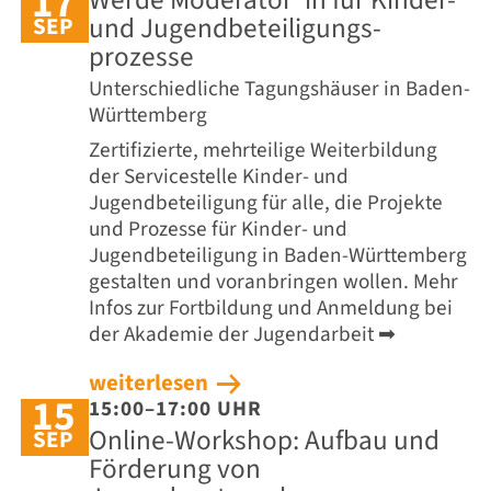
17
Werde Moderator*in für Kinder-
und Jugend­beteiligungs­
SEP
prozesse
Unterschiedliche Tagungshäuser in Baden-
Württemberg
Zertifizierte, mehrteilige Weiterbildung
der Servicestelle Kinder- und
Jugendbeteiligung für alle, die Projekte
und Prozesse für Kinder- und
Jugendbeteiligung in Baden-Württemberg
gestalten und voranbringen wollen. Mehr
Infos zur Fortbildung und Anmeldung bei
der Akademie der Jugendarbeit ➡
weiterlesen
15
15:00–17:00 UHR
Online-Workshop: Aufbau und
SEP
Förderung von