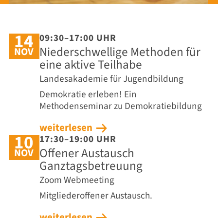
14
09:30–17:00 UHR
Niederschwellige Methoden für
NOV
eine aktive Teilhabe
Landesakademie für Jugendbildung
Demokratie erleben! Ein
Methodenseminar zu Demokratiebildung
weiterlesen
10
17:30–19:00 UHR
Offener Austausch
NOV
Ganztagsbetreuung
Zoom Webmeeting
Mitgliederoffener Austausch.
weiterlesen