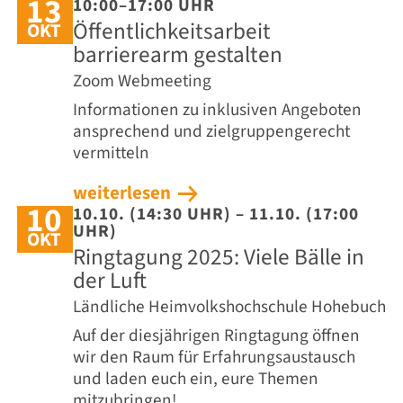
13
10:00–17:00 UHR
Öffentlichkeitsarbeit
OKT
barrierearm gestalten
Zoom Webmeeting
Informationen zu inklusiven Angeboten
ansprechend und zielgruppengerecht
vermitteln
weiterlesen
10
10.10. (14:30 UHR) – 11.10. (17:00
UHR)
OKT
Ringtagung 2025: Viele Bälle in
der Luft
Ländliche Heimvolkshochschule Hohebuch
Auf der diesjährigen Ringtagung öffnen
wir den Raum für Erfahrungsaustausch
und laden euch ein, eure Themen
mitzubringen!