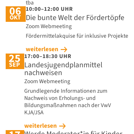
tba
06
10:00–12:00 UHR
Die bunte Welt der Fördertöpfe
OKT
Zoom Webmeeting
Fördermittelakquise für inklusive Projekte
weiterlesen
25
17:00–18:30 UHR
Landesjugendplanmittel
SEP
nachweisen
Zoom Webmeeting
Grundlegende Informationen zum
Nachweis von Erholungs- und
Bildungsmaßnahmen nach der VwV
KJA/JSA
weiterlesen