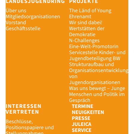
LANDESJUGENDRING
PROJEKTE
Über uns
The Länd of Young
Mitgliedsorganisationen
Ehrenamt
Vorstand
Wir sind dabei!
Geschäftsstelle
Wertstätten der
Demokratie
N-Challenges
Eine-Welt-Promotorin
Servicestelle Kinder- und
Jugendbeteiligung BW
Strukturaufbau und
Organisationsentwicklung
von
Jugendorganisationen
Was uns bewegt – Junge
Menschen und Politik im
Gespräch
INTERESSEN
TERMINE
VERTRETEN
NEUIGKEITEN
PRESSE
Beschlüsse,
JULEICA
Positionspapiere und
SERVICE
Stellungnahmen