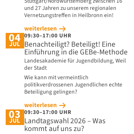
Stuttgart/Nordwürttemberg zwischen 16
und 27 Jahren zu unserem regionalen
Vernetzungstreffen in Heilbronn ein!
weiterlesen
04
09:30–17:00 UHR
Benachteiligt? Beteiligt! Eine
JUL
Einführung in die GEBe-Methode
Landesakademie für Jugendbildung, Weil
der Stadt
Wie kann mit vermeintlich
politikverdrossenen Jugendlichen echte
Beteiligung gelingen?
weiterlesen
03
09:30–17:00 UHR
Landtagswahl 2026 – Was
JUL
kommt auf uns zu?