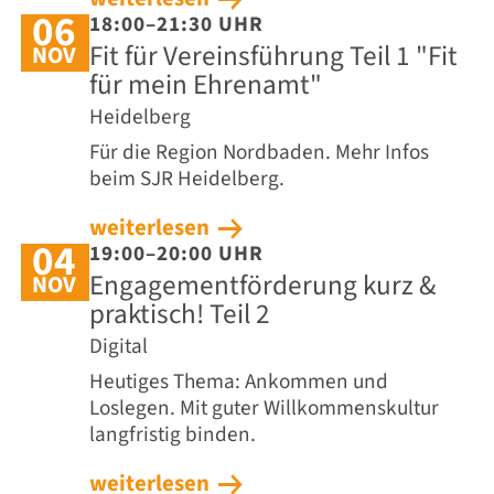
06
18:00–21:30 UHR
Fit für Vereinsführung Teil 1 "Fit
NOV
für mein Ehrenamt"
Heidelberg
Für die Region Nordbaden. Mehr Infos
beim SJR Heidelberg.
weiterlesen
04
19:00–20:00 UHR
Engagementförderung kurz &
NOV
praktisch! Teil 2
Digital
Heutiges Thema: Ankommen und
Loslegen. Mit guter Willkommenskultur
langfristig binden.
weiterlesen