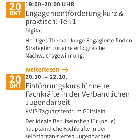
20
19:00–20:00 UHR
Engagementförderung kurz &
OKT
praktisch! Teil 1
Digital
Heutiges Thema: Junge Engagierte finden.
Strategien für eine erfolgreiche
Nachwuchsgewinnung.
weiterlesen
20
20.10. – 22.10.
Einführungskurs für neue
OKT
Fachkräfte in der Verbandlichen
Jugendarbeit
KVJS-Tagungszentrum Gültstein
Der ideale Berufseinstieg für (neue)
hauptamtliche Fachkräfte in der
selbstorganisierten Jugendarbeit