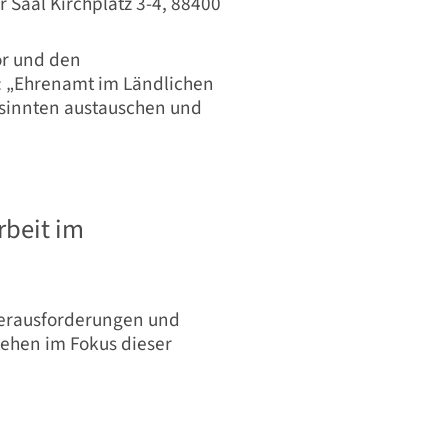
 Saal Kirchplatz 3-4, 88400
or und den
: „Ehrenamt im Ländlichen
gesinnten austauschen und
rbeit im
Herausforderungen und
ehen im Fokus dieser