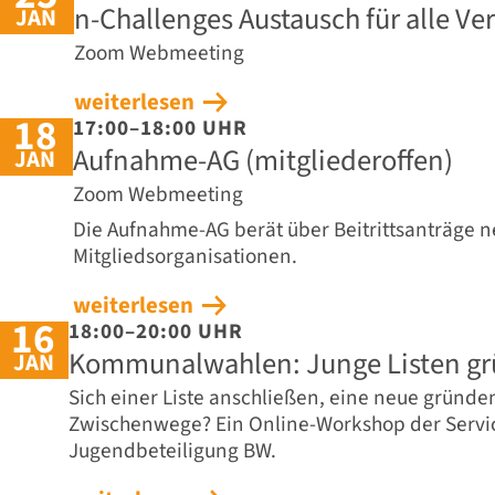
n-Challenges Austausch für alle V
JAN
Zoom Webmeeting
weiterlesen
18
17:00–18:00 UHR
Aufnahme-AG (mitgliederoffen)
JAN
Zoom Webmeeting
Die Aufnahme-AG berät über Beitrittsanträge n
Mitgliedsorganisationen.
weiterlesen
16
18:00–20:00 UHR
Kommunalwahlen: Junge Listen g
JAN
Sich einer Liste anschließen, eine neue gründen
Zwischenwege? Ein Online-Workshop der Servic
Jugendbeteiligung BW.