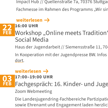
Impact Hub // Quellenstraße 7a, 70376 Stuttga
Fachmesse im Rahmen des Programms „Wir sin
weiterlesen
22
16:00 UHR
Workshop „Online meets Tradition“
FEB
Social Media
Haus der Jugendarbeit // Siemensstraße 11, 70
In Kooperation mit der Jugendpresse BW. Infos
dort
.
weiterlesen
03
17:00–19:00 UHR
Fachgespräch: 16. Kinder- und Jug
FEB
Zoom Webmeeting
Die Landesjugendring-Fachbereiche Partizipati
sowie Ehrenamt und Engagement laden herzlic