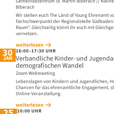
Gemeindezentrum St. Martin Biberach // Kleiner
Biberach
Wir stellen euch The Länd of Young Ehrenamt v
Fachschwerpunkt der Regionalstelle Südbaden
Raum“. Gleichzeitig könnt ihr euch mit Gleich
vernetzen.
weiterlesen
30
16:00–17:30 UHR
Verbandliche Kinder- und Jugenda
JAN
demografischen Wandel
Zoom Webmeeting
Lebenslagen von Kindern und Jugendlichen, 
Chancen für das ehrenamtliche Engagement, st
Online-Veranstaltung.
weiterlesen
25
10:00 UHR