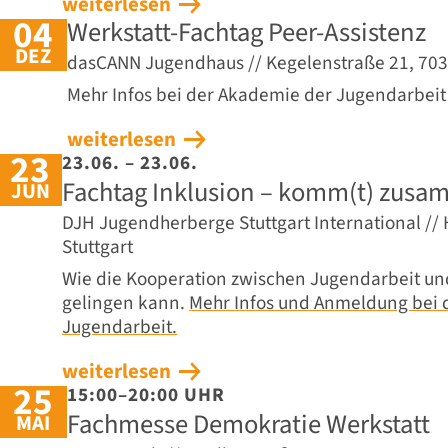
weiterlesen
04
Werkstatt-Fachtag Peer-Assistenz
DEZ
dasCANN Jugendhaus // Kegelenstraße 21, 7037
Mehr Infos bei der Akademie der Jugendarbei
weiterlesen
23
23.06. – 23.06.
Fachtag Inklusion – komm(t) zusa
JUN
DJH Jugendherberge Stuttgart International /
Stuttgart
Wie die Kooperation zwischen Jugendarbeit un
gelingen kann.
Mehr Infos und Anmeldung bei 
Jugendarbeit.
weiterlesen
25
15:00–20:00 UHR
Fachmesse Demokratie Werkstatt
MAI