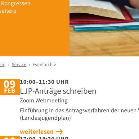
r Kongressen
eitere
erg
Service
Eventarchiv
09
10:00–11:30 UHR
LJP-Anträge schreiben
FEB
Zoom Webmeeting
Einführung in das Antragsverfahren der neuen
(Landesjugendplan)
weiterlesen
17:00–18:30 UHR