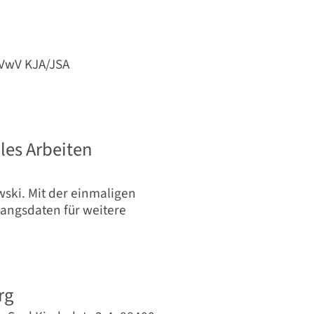
 VwV KJA/JSA
les Arbeiten
ski. Mit der einmaligen
ngsdaten für weitere
rg