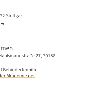
2 Stuttgart
t ➡
mmen!
/ Haußmannstraße 27, 70188
d Behindertenhilfe
der Akademie der