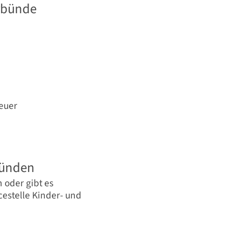
erbünde
euer
ründen
 oder gibt es
estelle Kinder- und