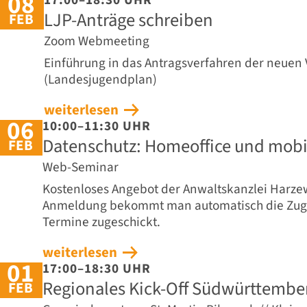
08
LJP-Anträge schreiben
FEB
Zoom Webmeeting
Einführung in das Antragsverfahren der neuen
(Landesjugendplan)
weiterlesen
06
10:00–11:30 UHR
Datenschutz: Homeoffice und mobi
FEB
Web-Seminar
Kostenloses Angebot der Anwaltskanzlei Harzew
Anmeldung bekommt man automatisch die Zuga
Termine zugeschickt.
weiterlesen
01
17:00–18:30 UHR
Regionales Kick-Off Südwürttembe
FEB