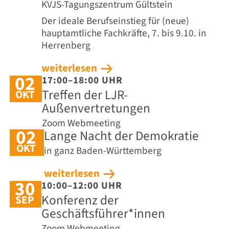
KVJS-Tagungszentrum Gültstein
Der ideale Berufseinstieg für (neue)
hauptamtliche Fachkräfte, 7. bis 9.10. in
Herrenberg
weiterlesen
02
17:00–18:00 UHR
Treffen der LJR-
OKT
Außenvertretungen
Zoom Webmeeting
02
Lange Nacht der Demokratie
OKT
in ganz Baden-Württemberg
weiterlesen
30
10:00–12:00 UHR
Konferenz der
SEP
Geschäftsführer*innen
Zoom Webmeeting