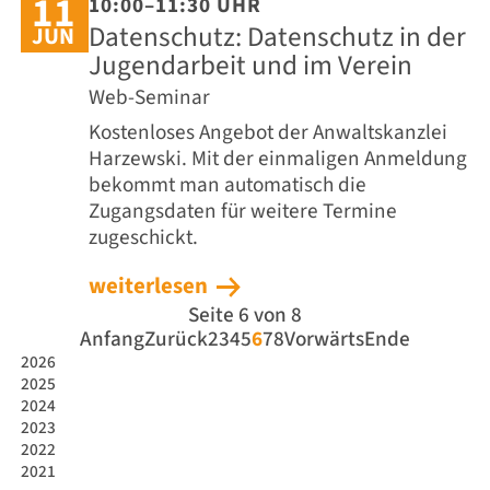
11
10:00–11:30 UHR
Datenschutz: Datenschutz in der
JUN
Jugendarbeit und im Verein
Web-Seminar
Kostenloses Angebot der Anwaltskanzlei
Harzewski. Mit der einmaligen Anmeldung
bekommt man automatisch die
Zugangsdaten für weitere Termine
zugeschickt.
weiterlesen
Seite 6 von 8
Anfang
Zurück
2
3
4
5
6
7
8
Vorwärts
Ende
2026
2025
2024
2023
2022
2021