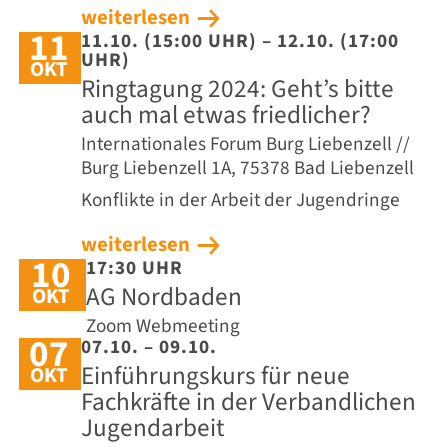
weiterlesen
11
11.10. (15:00 UHR) – 12.10. (17:00
UHR)
OKT
Ringtagung 2024: Geht’s bitte
auch mal etwas friedlicher?
Internationales Forum Burg Liebenzell //
Burg Liebenzell 1A, 75378 Bad Liebenzell
Konflikte in der Arbeit der Jugendringe
weiterlesen
10
17:30 UHR
AG Nordbaden
OKT
Zoom Webmeeting
07
07.10. – 09.10.
Einführungskurs für neue
OKT
Fachkräfte in der Verbandlichen
Jugendarbeit