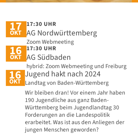
17
17:30 UHR
AG Nordwürttemberg
OKT
Zoom Webmeeting
16
17:30 UHR
AG Südbaden
OKT
hybrid: Zoom Webmeeting und Freiburg
16
Jugend hakt nach 2024
OKT
Landtag von Baden-Württemberg
Wir bleiben dran! Vor einem Jahr haben
190 Jugendliche aus ganz Baden-
Württemberg beim Jugendlandtag 30
Forderungen an die Landespolitik
erarbeitet. Was ist aus den Anliegen der
jungen Menschen geworden?