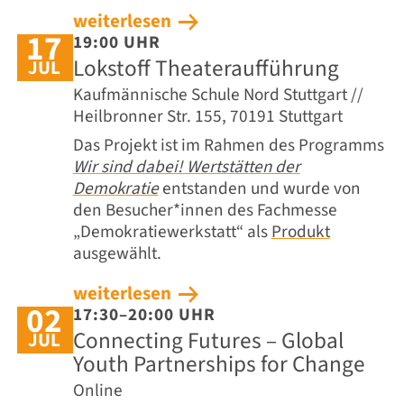
weiterlesen
17
19:00 UHR
Lokstoff Theateraufführung
JUL
Kaufmännische Schule Nord Stuttgart //
Heilbronner Str. 155, 70191 Stuttgart
Das Projekt ist im Rahmen des Programms
Wir sind dabei! Wertstätten der
Demokratie
entstanden und wurde von
den Besucher*innen des Fachmesse
„Demokratiewerkstatt“ als
Produkt
ausgewählt.
weiterlesen
02
17:30–20:00 UHR
Connecting Futures – Global
JUL
Youth Partnerships for Change
Online