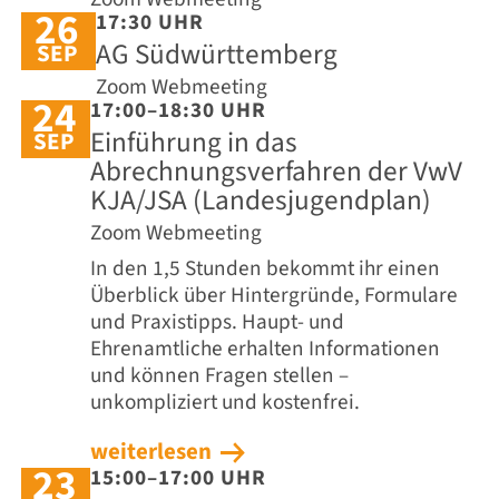
26
17:30 UHR
AG Südwürttemberg
SEP
Zoom Webmeeting
24
17:00–18:30 UHR
Einführung in das
SEP
Abrechnungsverfahren der VwV
KJA/JSA (Landesjugendplan)
Zoom Webmeeting
In den 1,5 Stunden bekommt ihr einen
Überblick über Hintergründe, Formulare
und Praxistipps. Haupt- und
Ehrenamtliche erhalten Informationen
und können Fragen stellen –
unkompliziert und kostenfrei.
weiterlesen
23
15:00–17:00 UHR