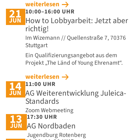
weiterlesen
21
10:00–16:00 UHR
How to Lobbyarbeit: Jetzt aber
JUN
richtig!
Im Wizemann // Quellenstraße 7, 70376
Stuttgart
Ein Qualifizierungsangebot aus dem
Projekt „The Länd of Young Ehrenamt“.
weiterlesen
14
11:00 UHR
AG Weiterentwicklung Juleica-
JUN
Standards
Zoom Webmeeting
13
17:30 UHR
AG Nordbaden
JUN
Jugendburg Rotenberg