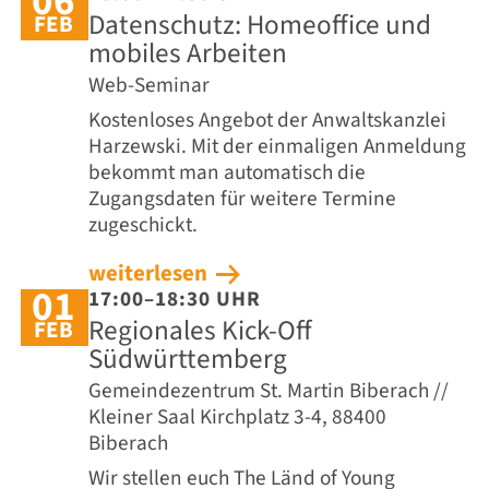
06
Datenschutz: Homeoffice und
FEB
mobiles Arbeiten
Web-Seminar
Kostenloses Angebot der Anwaltskanzlei
Harzewski. Mit der einmaligen Anmeldung
bekommt man automatisch die
Zugangsdaten für weitere Termine
zugeschickt.
weiterlesen
01
17:00–18:30 UHR
Regionales Kick-Off
FEB
Südwürttemberg
Gemeindezentrum St. Martin Biberach //
Kleiner Saal Kirchplatz 3-4, 88400
Biberach
Wir stellen euch The Länd of Young