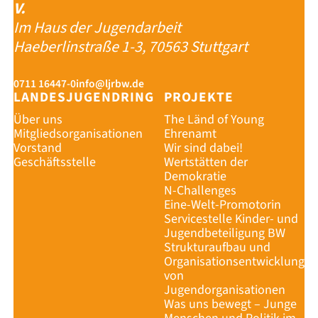
V.
Im Haus der Jugendarbeit
Haeberlinstraße 1-3, 70563 Stuttgart
0711 16447-0
info@ljrbw.de
LANDESJUGENDRING
PROJEKTE
Über uns
The Länd of Young
Mitgliedsorganisationen
Ehrenamt
Vorstand
Wir sind dabei!
Geschäftsstelle
Wertstätten der
Demokratie
N-Challenges
Eine-Welt-Promotorin
Servicestelle Kinder- und
Jugendbeteiligung BW
Strukturaufbau und
Organisationsentwicklung
von
Jugendorganisationen
Was uns bewegt – Junge