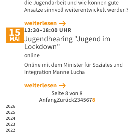
die Jugendarbeit und wie können gute
Ansätze sinnvoll weiterentwickelt werden?
weiterlesen
15
12:30–18:00 UHR
Jugendhearing "Jugend im
MAI
Lockdown"
online
Online mit dem Minister für Soziales und
Integration Manne Lucha
weiterlesen
Seite 8 von 8
Anfang
Zurück
2
3
4
5
6
7
8
2026
2025
2024
2023
2022