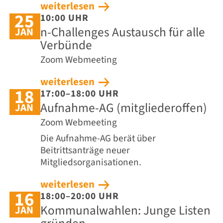
weiterlesen
25
10:00 UHR
n-Challenges Austausch für alle
JAN
Verbünde
Zoom Webmeeting
weiterlesen
18
17:00–18:00 UHR
Aufnahme-AG (mitgliederoffen)
JAN
Zoom Webmeeting
Die Aufnahme-AG berät über
Beitrittsanträge neuer
Mitgliedsorganisationen.
weiterlesen
16
18:00–20:00 UHR
Kommunalwahlen: Junge Listen
JAN