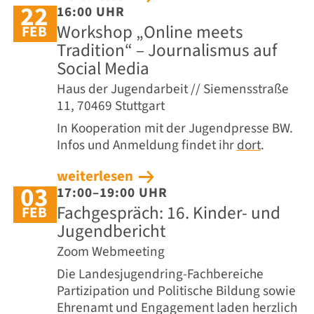
22
16:00 UHR
Workshop „Online meets
FEB
Tradition“ – Journalismus auf
Social Media
Haus der Jugendarbeit // Siemensstraße
11, 70469 Stuttgart
In Kooperation mit der Jugendpresse BW.
Infos und Anmeldung findet ihr
dort
.
weiterlesen
03
17:00–19:00 UHR
Fachgespräch: 16. Kinder- und
FEB
Jugendbericht
Zoom Webmeeting
Die Landesjugendring-Fachbereiche
Partizipation und Politische Bildung sowie
Ehrenamt und Engagement laden herzlich