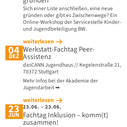
gründen
Sich einer Liste anschließen, eine neue
gründen oder gibt es Zwischenwege? Ein
Online-Workshop der Servicestelle Kinder-
und Jugendbeteiligung BW.
weiterlesen
04
Werkstatt-Fachtag Peer-
Assistenz
DEZ
dasCANN Jugendhaus // Kegelenstraße 21,
70372 Stuttgart
Mehr Infos bei der Akademie der
Jugendarbeit ➡
weiterlesen
23
23.06. – 23.06.
Fachtag Inklusion – komm(t)
JUN
zusammen!