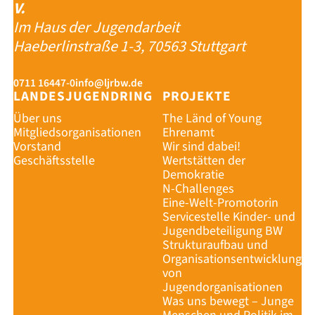
V.
Im Haus der Jugendarbeit
Haeberlinstraße 1-3, 70563 Stuttgart
0711 16447-0
info@ljrbw.de
LANDESJUGENDRING
PROJEKTE
Über uns
The Länd of Young
Mitgliedsorganisationen
Ehrenamt
Vorstand
Wir sind dabei!
Geschäftsstelle
Wertstätten der
Demokratie
N-Challenges
Eine-Welt-Promotorin
Servicestelle Kinder- und
Jugendbeteiligung BW
Strukturaufbau und
Organisationsentwicklung
von
Jugendorganisationen
Was uns bewegt – Junge