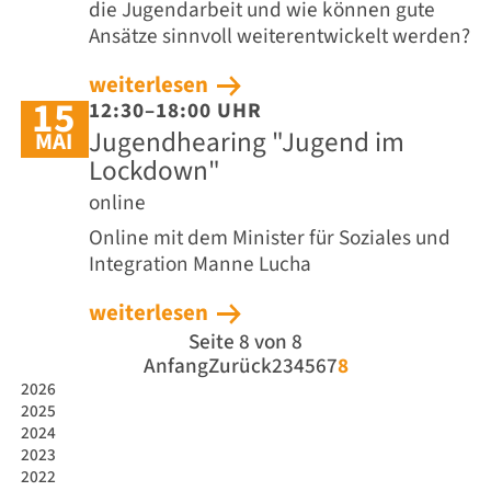
die Jugendarbeit und wie können gute
Ansätze sinnvoll weiterentwickelt werden?
weiterlesen
15
12:30–18:00 UHR
Jugendhearing "Jugend im
MAI
Lockdown"
online
Online mit dem Minister für Soziales und
Integration Manne Lucha
weiterlesen
Seite 8 von 8
Anfang
Zurück
2
3
4
5
6
7
8
2026
2025
2024
2023
2022