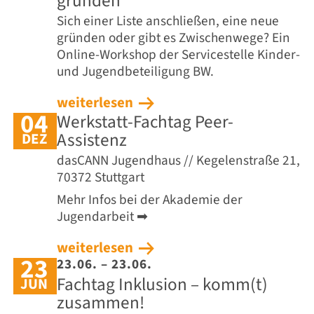
gründen
Sich einer Liste anschließen, eine neue
gründen oder gibt es Zwischenwege? Ein
Online-Workshop der Servicestelle Kinder-
und Jugendbeteiligung BW.
weiterlesen
04
Werkstatt-Fachtag Peer-
Assistenz
DEZ
dasCANN Jugendhaus // Kegelenstraße 21,
70372 Stuttgart
Mehr Infos bei der Akademie der
Jugendarbeit ➡
weiterlesen
23
23.06. – 23.06.
Fachtag Inklusion – komm(t)
JUN
zusammen!