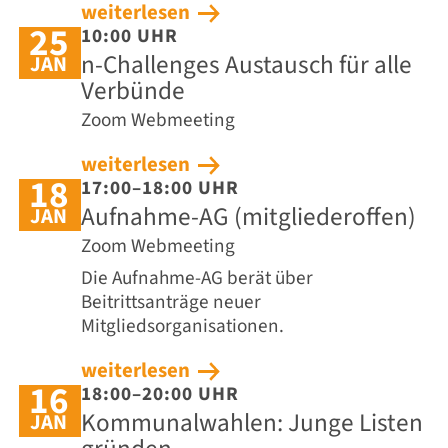
weiterlesen
25
10:00 UHR
n-Challenges Austausch für alle
JAN
Verbünde
Zoom Webmeeting
weiterlesen
18
17:00–18:00 UHR
Aufnahme-AG (mitgliederoffen)
JAN
Zoom Webmeeting
Die Aufnahme-AG berät über
Beitrittsanträge neuer
Mitgliedsorganisationen.
weiterlesen
16
18:00–20:00 UHR
Kommunalwahlen: Junge Listen
JAN