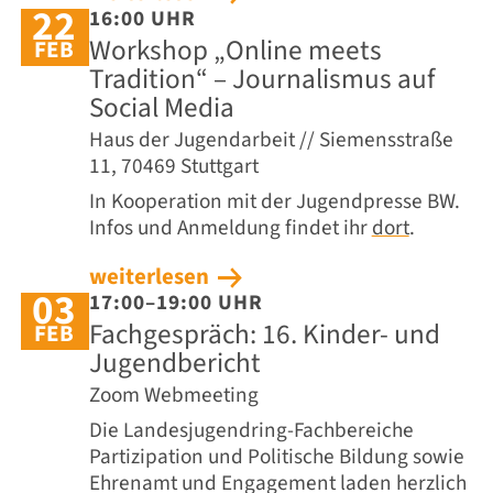
22
16:00 UHR
Workshop „Online meets
FEB
Tradition“ – Journalismus auf
Social Media
Haus der Jugendarbeit // Siemensstraße
11, 70469 Stuttgart
In Kooperation mit der Jugendpresse BW.
Infos und Anmeldung findet ihr
dort
.
weiterlesen
03
17:00–19:00 UHR
Fachgespräch: 16. Kinder- und
FEB
Jugendbericht
Zoom Webmeeting
Die Landesjugendring-Fachbereiche
Partizipation und Politische Bildung sowie
Ehrenamt und Engagement laden herzlich