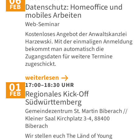
06
Datenschutz: Homeoffice und
FEB
mobiles Arbeiten
Web-Seminar
Kostenloses Angebot der Anwaltskanzlei
Harzewski. Mit der einmaligen Anmeldung
bekommt man automatisch die
Zugangsdaten für weitere Termine
zugeschickt.
weiterlesen
01
17:00–18:30 UHR
Regionales Kick-Off
FEB
Südwürttemberg
Gemeindezentrum St. Martin Biberach //
Kleiner Saal Kirchplatz 3-4, 88400
Biberach
Wir stellen euch The Länd of Young