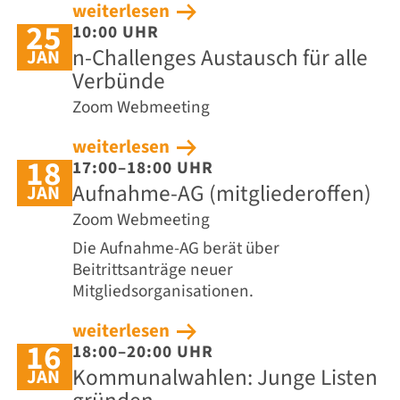
weiterlesen
25
10:00 UHR
n-Challenges Austausch für alle
JAN
Verbünde
Zoom Webmeeting
weiterlesen
18
17:00–18:00 UHR
Aufnahme-AG (mitgliederoffen)
JAN
Zoom Webmeeting
Die Aufnahme-AG berät über
Beitrittsanträge neuer
Mitgliedsorganisationen.
weiterlesen
16
18:00–20:00 UHR
Kommunalwahlen: Junge Listen
JAN