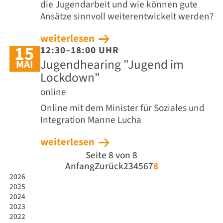
die Jugendarbeit und wie können gute
Ansätze sinnvoll weiterentwickelt werden?
weiterlesen
15
12:30–18:00 UHR
Jugendhearing "Jugend im
MAI
Lockdown"
online
Online mit dem Minister für Soziales und
Integration Manne Lucha
weiterlesen
Seite 8 von 8
Anfang
Zurück
2
3
4
5
6
7
8
2026
2025
2024
2023
2022