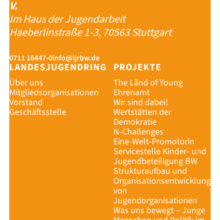
V.
Im Haus der Jugendarbeit
Haeberlinstraße 1-3, 70563 Stuttgart
0711 16447-0
info@ljrbw.de
LANDESJUGENDRING
PROJEKTE
Über uns
The Länd of Young
Mitgliedsorganisationen
Ehrenamt
Vorstand
Wir sind dabei!
Geschäftsstelle
Wertstätten der
Demokratie
N-Challenges
Eine-Welt-Promotorin
Servicestelle Kinder- und
Jugendbeteiligung BW
Strukturaufbau und
Organisationsentwicklung
von
Jugendorganisationen
Was uns bewegt – Junge