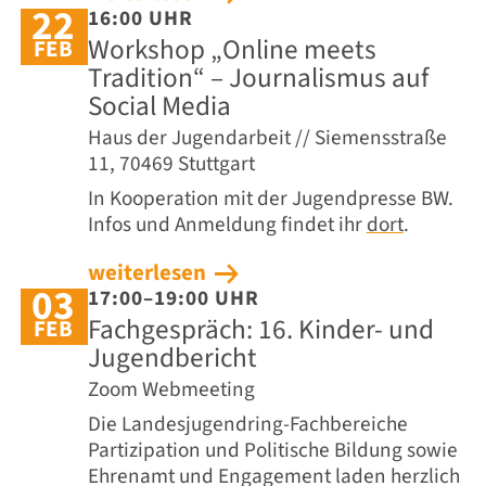
22
16:00 UHR
Workshop „Online meets
FEB
Tradition“ – Journalismus auf
Social Media
Haus der Jugendarbeit // Siemensstraße
11, 70469 Stuttgart
In Kooperation mit der Jugendpresse BW.
Infos und Anmeldung findet ihr
dort
.
weiterlesen
03
17:00–19:00 UHR
Fachgespräch: 16. Kinder- und
FEB
Jugendbericht
Zoom Webmeeting
Die Landesjugendring-Fachbereiche
Partizipation und Politische Bildung sowie
Ehrenamt und Engagement laden herzlich