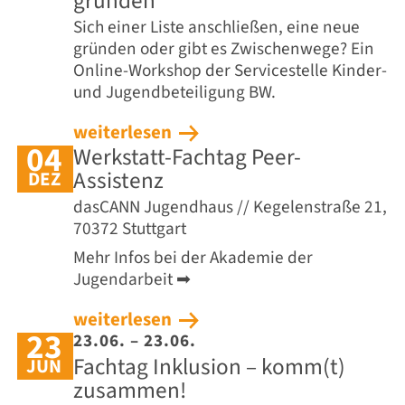
gründen
Sich einer Liste anschließen, eine neue
gründen oder gibt es Zwischenwege? Ein
Online-Workshop der Servicestelle Kinder-
und Jugendbeteiligung BW.
weiterlesen
04
Werkstatt-Fachtag Peer-
Assistenz
DEZ
dasCANN Jugendhaus // Kegelenstraße 21,
70372 Stuttgart
Mehr Infos bei der Akademie der
Jugendarbeit ➡
weiterlesen
23
23.06. – 23.06.
Fachtag Inklusion – komm(t)
JUN
zusammen!