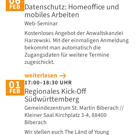
06
Datenschutz: Homeoffice und
FEB
mobiles Arbeiten
Web-Seminar
Kostenloses Angebot der Anwaltskanzlei
Harzewski. Mit der einmaligen Anmeldung
bekommt man automatisch die
Zugangsdaten für weitere Termine
zugeschickt.
weiterlesen
01
17:00–18:30 UHR
Regionales Kick-Off
FEB
Südwürttemberg
Gemeindezentrum St. Martin Biberach //
Kleiner Saal Kirchplatz 3-4, 88400
Biberach
Wir stellen euch The Länd of Young