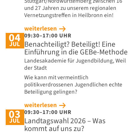
Stuttgart/Nordwürttemberg zwischen 16
und 27 Jahren zu unserem regionalen
Vernetzungstreffen in Heilbronn ein!
weiterlesen
04
09:30–17:00 UHR
Benachteiligt? Beteiligt! Eine
JUL
Einführung in die GEBe-Methode
Landesakademie für Jugendbildung, Weil
der Stadt
Wie kann mit vermeintlich
politikverdrossenen Jugendlichen echte
Beteiligung gelingen?
weiterlesen
03
09:30–17:00 UHR
Landtagswahl 2026 – Was
JUL
kommt auf uns zu?