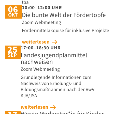
tba
06
10:00–12:00 UHR
Die bunte Welt der Fördertöpfe
OKT
Zoom Webmeeting
Fördermittelakquise für inklusive Projekte
weiterlesen
25
17:00–18:30 UHR
Landesjugendplanmittel
SEP
nachweisen
Zoom Webmeeting
Grundlegende Informationen zum
Nachweis von Erholungs- und
Bildungsmaßnahmen nach der VwV
KJA/JSA
weiterlesen