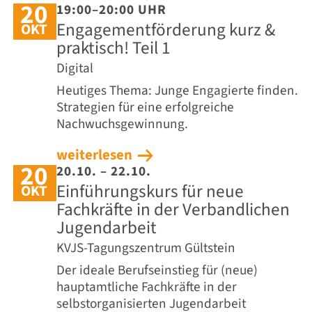
20
19:00–20:00 UHR
Engagementförderung kurz &
OKT
praktisch! Teil 1
Digital
Heutiges Thema: Junge Engagierte finden.
Strategien für eine erfolgreiche
Nachwuchsgewinnung.
weiterlesen
20
20.10. – 22.10.
Einführungskurs für neue
OKT
Fachkräfte in der Verbandlichen
Jugendarbeit
KVJS-Tagungszentrum Gültstein
Der ideale Berufseinstieg für (neue)
hauptamtliche Fachkräfte in der
selbstorganisierten Jugendarbeit