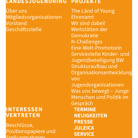
LANDESJUGENDRING
PROJEKTE
Über uns
The Länd of Young
Mitgliedsorganisationen
Ehrenamt
Vorstand
Wir sind dabei!
Geschäftsstelle
Wertstätten der
Demokratie
N-Challenges
Eine-Welt-Promotorin
Servicestelle Kinder- und
Jugendbeteiligung BW
Strukturaufbau und
Organisationsentwicklung
von
Jugendorganisationen
Was uns bewegt – Junge
Menschen und Politik im
Gespräch
INTERESSEN
TERMINE
VERTRETEN
NEUIGKEITEN
PRESSE
Beschlüsse,
JULEICA
Positionspapiere und
SERVICE
Stellungnahmen