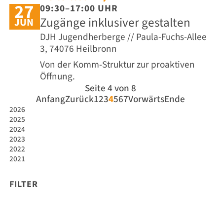
27
09:30–17:00 UHR
Zugänge inklusiver gestalten
JUN
DJH Jugendherberge // Paula-Fuchs-Allee
3, 74076 Heilbronn
Von der Komm-Struktur zur proaktiven
Öffnung.
Seite 4 von 8
Anfang
Zurück
1
2
3
4
5
6
7
Vorwärts
Ende
2026
2025
2024
2023
2022
2021
FILTER