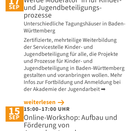
17
Werde Moderator*in für Kinder-
und Jugend­beteiligungs­
SEP
prozesse
Unterschiedliche Tagungshäuser in Baden-
Württemberg
Zertifizierte, mehrteilige Weiterbildung
der Servicestelle Kinder- und
Jugendbeteiligung für alle, die Projekte
und Prozesse für Kinder- und
Jugendbeteiligung in Baden-Württemberg
gestalten und voranbringen wollen. Mehr
Infos zur Fortbildung und Anmeldung bei
der Akademie der Jugendarbeit ➡
weiterlesen
15
15:00–17:00 UHR
Online-Workshop: Aufbau und
SEP
Förderung von