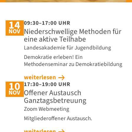
14
09:30–17:00 UHR
Niederschwellige Methoden für
NOV
eine aktive Teilhabe
Landesakademie für Jugendbildung
Demokratie erleben! Ein
Methodenseminar zu Demokratiebildung
weiterlesen
10
17:30–19:00 UHR
Offener Austausch
NOV
Ganztagsbetreuung
Zoom Webmeeting
Mitgliederoffener Austausch.
weiterlesen