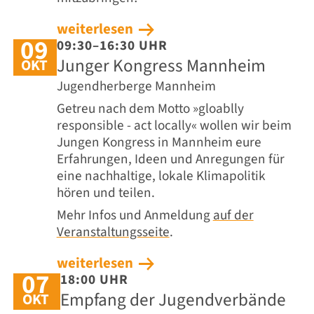
weiterlesen
09
09:30–16:30 UHR
Junger Kongress Mannheim
OKT
Jugendherberge Mannheim
Getreu nach dem Motto »gloablly
responsible - act locally« wollen wir beim
Jungen Kongress in Mannheim eure
Erfahrungen, Ideen und Anregungen für
eine nachhaltige, lokale Klimapolitik
hören und teilen.
Mehr Infos und Anmeldung
auf der
Veranstaltungsseite
.
weiterlesen
07
18:00 UHR
Empfang der Jugendverbände
OKT