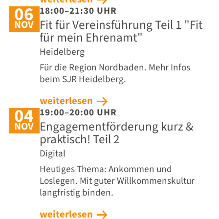
06
18:00–21:30 UHR
Fit für Vereinsführung Teil 1 "Fit
NOV
für mein Ehrenamt"
Heidelberg
Für die Region Nordbaden. Mehr Infos
beim SJR Heidelberg.
weiterlesen
04
19:00–20:00 UHR
Engagementförderung kurz &
NOV
praktisch! Teil 2
Digital
Heutiges Thema: Ankommen und
Loslegen. Mit guter Willkommenskultur
langfristig binden.
weiterlesen