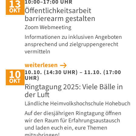
13
10:00–17:00 UHR
Öffentlichkeitsarbeit
OKT
barrierearm gestalten
Zoom Webmeeting
Informationen zu inklusiven Angeboten
ansprechend und zielgruppengerecht
vermitteln
weiterlesen
10
10.10. (14:30 UHR) – 11.10. (17:00
UHR)
OKT
Ringtagung 2025: Viele Bälle in
der Luft
Ländliche Heimvolkshochschule Hohebuch
Auf der diesjährigen Ringtagung öffnen
wir den Raum für Erfahrungsaustausch
und laden euch ein, eure Themen
mitzubringen!